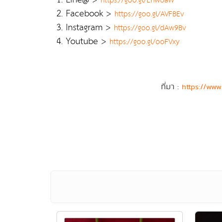
https://goo.gl/EnwoaW
2. Facebook >
https://goo.gl/AVFBEv
3. Instagram >
https://goo.gl/dAw9Bv
4. Youtube >
https://goo.gl/ooFVxy
ที่มา :
https://www