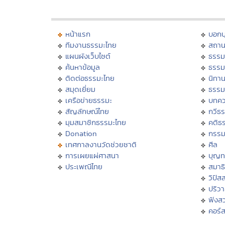
หน้าแรก
บอก
ทีมงานธรรมะไทย
สถาน
แผนผังเว็บไซต์
ธรรม
ค้นหาข้อมูล
ธรรม
ติดต่อธรรมะไทย
นิทาน
สมุดเยี่ยม
ธรรม
เครือข่ายธรรมะ
บทคว
สัญลักษณ์ไทย
กวีธ
มุมสมาชิกธรรมะไทย
คติธ
Donation
กรร
เทศกาลงานวัดช่วยชาติ
ศีล
การเผยแผ่ศาสนา
บุญท
ประเพณีไทย
สมาธิ
วิปัส
ปริว
ฟังส
คอร์ส