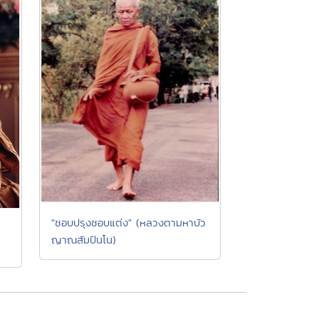
"ชอบปรุงชอบแต่ง" (หลวงตามหาบัว
จ
ญาณสัมปันโน)