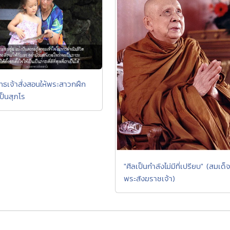
ทธเจ้าสั่งสอนให้พระสาวกฝึก
ป็นสุภโร
"ศีลเป็นกำลังไม่มีที่เปรียบ" (สมเด็
พระสังฆราชเจ้า)