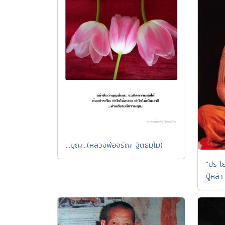
...บุญ...(หลวงพ่อจรัญ ฐิตธมฺโม)
"ประโ
ปู่หล้