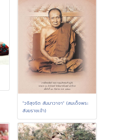
"วจีสุจริต สัมมาวาจา" (สมเด็จพระ
สังฆราชเจ้า)