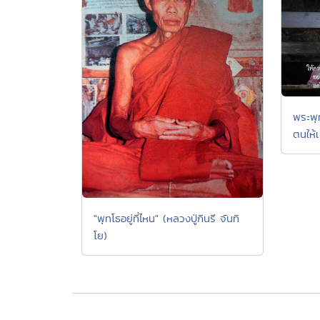
พระพุ
ตนให้เ
"พุทโธอยู่ที่ไหน" (หลวงปู่กินรี จันทิ
โย)