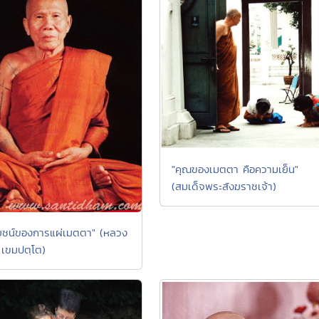
"คุณของเมตตา คือความเย็น"
(สมเด็จพระสังฆราชเจ้า)
ยชน์ของการแผ่เมตตา" (หลวง
า เขมปตฺโต)