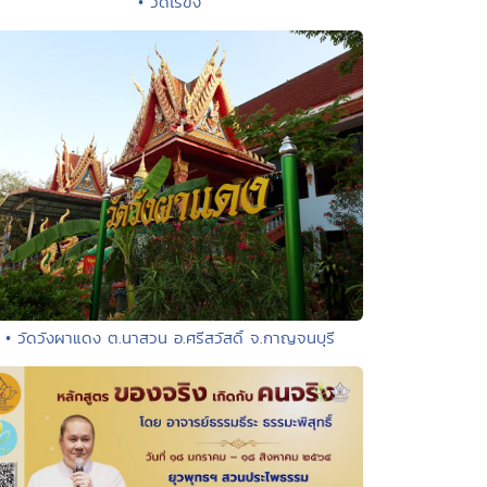
• วัดไร่ขิง
• วัดวังผาแดง ต.นาสวน อ.ศรีสวัสดิ์ จ.กาญจนบุรี