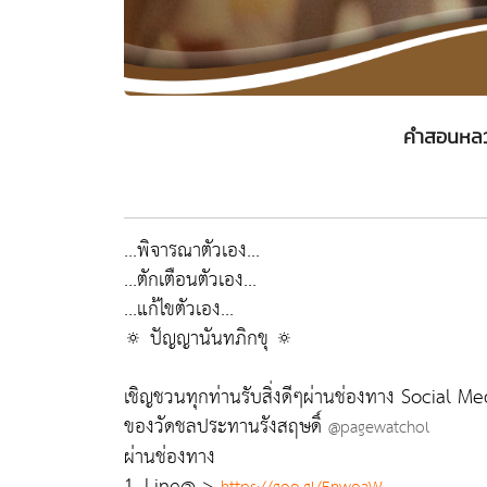
คำสอนหลวง
...พิจารณาตัวเอง...
...ตักเตือนตัวเอง...
...แก้ไขตัวเอง...
🔅 ปัญญานันทภิกขุ 🔅
เชิญชวนทุกท่านรับสิ่งดีๆผ่านช่องทาง Social Me
ของวัดชลประทานรังสฤษดิ์
@pagewatchol
ผ่านช่องทาง
1. Line@ >