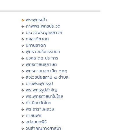
พระพุทธเจ้า
ภาพพระพุทธประวัติ
ประวัติพระพุทธสาวก
ทศชาติชาดก
นิทานชาดก
พุทธวจนในธรรมบท
มงคล ๓๘ ประการ
พุทธศาสนสุภาษิต
พุทธศาสนสุภาษิต ๖๒๑
สังเวชนียสถาน ๔ ตำบล
ปางพระพุทธรูป
พระพุทธรูปสำคัญ
พระพุทธศาสนาในไทย
ทำเนียบวัดไทย
พระอารามหลวง
ศาสนพิธี
อุปสมบทพิธี
วันสำคัญทางศาสนา