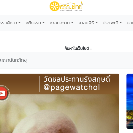
รรมศึกษา
คติธรรม
ศาสนสถาน
ศาสนพิธี
ประเพณี
บอ
ค้นหาในเว็บไซต์ :
ญญานันทภิกขุ