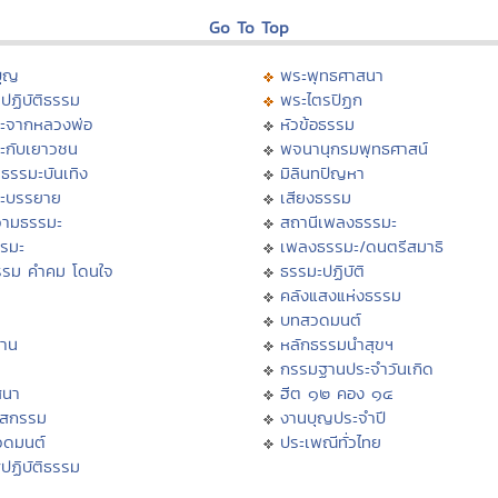
Go To Top
บุญ
พระพุทธศาสนา
ปฏิบัติธรรม
พระไตรปิฏก
ะจากหลวงพ่อ
หัวข้อธรรม
ะกับเยาวชน
พจนานุกรมพุทธศาสน์
ธรรมะบันเทิง
มิลินทปัญหา
ะบรรยาย
เสียงธรรม
ามธรรมะ
สถานีเพลงธรรมะ
รรมะ
เพลงธรรมะ/ดนตรีสมาธิ
รรม คำคม โดนใจ
ธรรมะปฏิบัติ
ม
คลังแสงแห่งธรรม
บทสวดมนต์
าน
หลักธรรมนำสุขฯ
กรรมฐานประจำวันเกิด
สนา
ฮีต ๑๒ คอง ๑๔
าสกรรม
งานบุญประจำปี
วดมนต์
ประเพณีทั่วไทย
ปฏิบัติธรรม