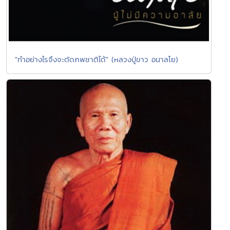
"ทำอย่างไรจึงจะตัดภพชาติได้" (หลวงปู่ขาว อนาลโย)