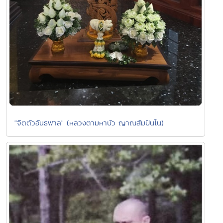
"จิตตัวอันธพาล" (หลวงตามหาบัว ญาณสัมปันโน)