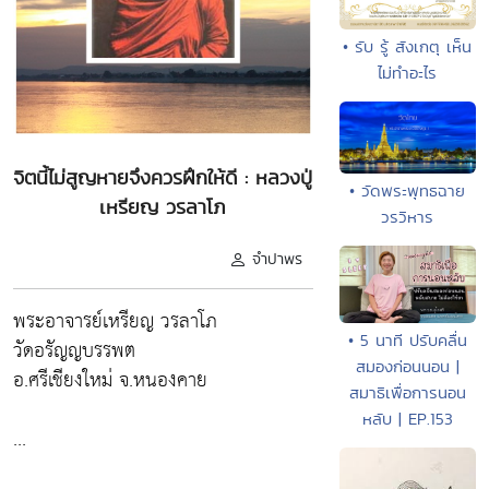
• รับ รู้ สังเกตุ เห็น
ไม่ทำอะไร
จิตนี้ไม่สูญหายจึงควรฝึกให้ดี : หลวงปู่
• วัดพระพุทธฉาย
เหรียญ วรลาโภ
วรวิหาร
จำปาพร
พระอาจารย์เหรียญ วรลาโภ
• 5 นาที ปรับคลื่น
วัดอรัญญบรรพต
สมองก่อนนอน |
อ.ศรีเชียงใหม่ จ.หนองคาย
สมาธิเพื่อการนอน
หลับ | EP.153
...