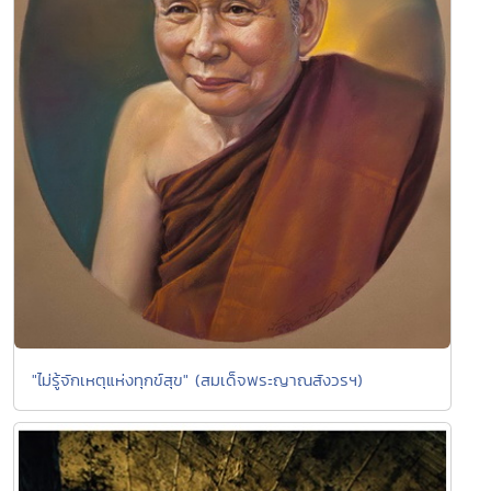
"ไม่รู้จักเหตุแห่งทุกข์สุข" (สมเด็จพระญาณสังวรฯ)