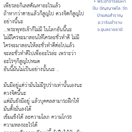
• พระอาจารย์มหา
เพียรละกิเลสตัณหาอะไรแล้ว
ปิ่น ปัญญาพโล วัด
ถ้าหากว่าตายแล้วก็สูญไป ดวงจิตก็สูญไป
ป่าแสนสำราญ
อย่างนี้นะ
อ.วารินชำราบ
...พระพุทธเจ้าก็ไม่มี ในโลกอันนี้นะ
จ.อุบลราชธานี
ไม่มีใครจะมาสอนให้ใครละชั่วทำดี ไม่มี
ใครจะมาสอนให้ละชั่วทำดีต่อไปแล้ว
จะละชั่วทำดีไปเพื่ออะไรล่ะ เพราะว่า
อะไรๆก็สูญไปหมด
อันนี้มันไม่เป็นอย่างนั้นนะ ..
มันมีอยู่แต่ว่ามันไม่มีรูปร่างเท่านั้นเองนะ
ดวงจิตนี้นะ
แต่มันยังมีอยู่ แล้วบุคคลสามารถฝึกให้
มันตั้งมั่นลงได้
เข้มแข็งได้ ละความโลภ ความโกรธ
ความหลงอะไรได้