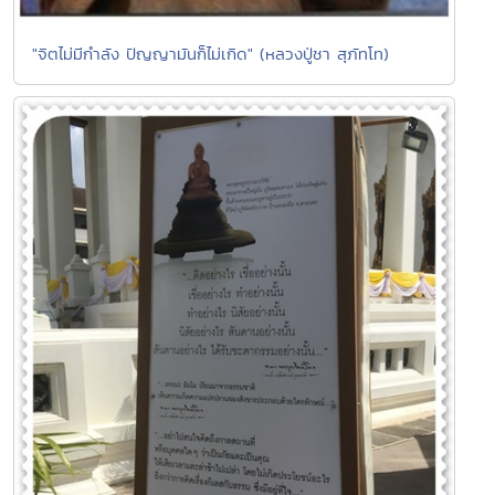
"จิตไม่มีกำลัง ปัญญามันก็ไม่เกิด" (หลวงปู่ชา สุภัทโท)