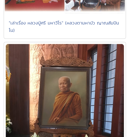
"เล่าเรื่อง หลวงปู่ศรี มหาวีโร" (หลวงตามหาบัว ญาณสัมปัน
โน)