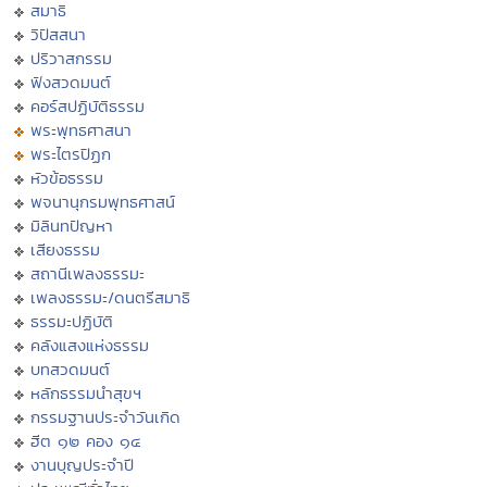
สมาธิ
วิปัสสนา
ปริวาสกรรม
ฟังสวดมนต์
คอร์สปฏิบัติธรรม
พระพุทธศาสนา
พระไตรปิฏก
หัวข้อธรรม
พจนานุกรมพุทธศาสน์
มิลินทปัญหา
เสียงธรรม
สถานีเพลงธรรมะ
เพลงธรรมะ/ดนตรีสมาธิ
ธรรมะปฏิบัติ
คลังแสงแห่งธรรม
บทสวดมนต์
หลักธรรมนำสุขฯ
กรรมฐานประจำวันเกิด
ฮีต ๑๒ คอง ๑๔
งานบุญประจำปี