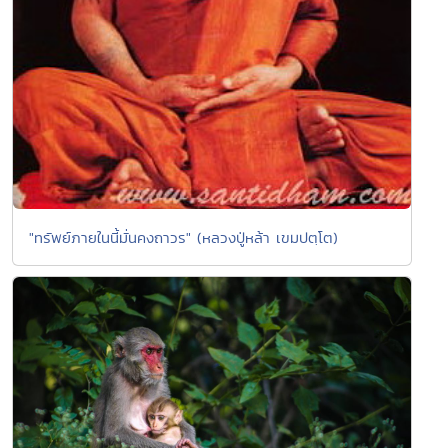
"ทรัพย์ภายในนี้มั่นคงถาวร" (หลวงปู่หล้า เขมปตฺโต)