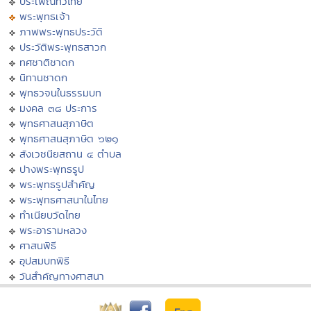
ประเพณีทั่วไทย
พระพุทธเจ้า
ภาพพระพุทธประวัติ
ประวัติพระพุทธสาวก
ทศชาติชาดก
นิทานชาดก
พุทธวจนในธรรมบท
มงคล ๓๘ ประการ
พุทธศาสนสุภาษิต
พุทธศาสนสุภาษิต ๖๒๑
สังเวชนียสถาน ๔ ตำบล
ปางพระพุทธรูป
พระพุทธรูปสำคัญ
พระพุทธศาสนาในไทย
ทำเนียบวัดไทย
พระอารามหลวง
ศาสนพิธี
อุปสมบทพิธี
วันสำคัญทางศาสนา