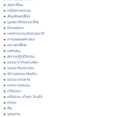
สมุดเยี่ยม
เครือข่ายธรรมะ
สัญลักษณ์ไทย
มุมสมาชิกธรรมะไทย
Donation
เทศกาลงานวัดช่วยชาติ
การเผยแผ่ศาสนา
ประเพณีไทย
บอกบุญ
สถานปฏิบัติธรรม
ธรรมะจากหลวงพ่อ
ธรรมะกับเยาวชน
นิทานธรรมะบันเทิง
ธรรมะบรรยาย
บทความธรรมะ
กวีธรรมะ
คติธรรม คำคม โดนใจ
กรรม
ศีล
บุญทาน