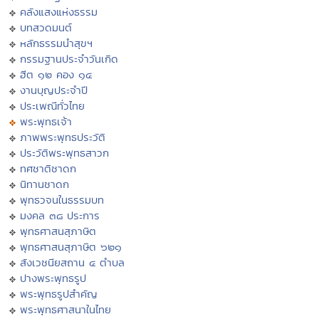
คลังแสงแห่งธรรม
บทสวดมนต์
หลักธรรมนำสุขฯ
กรรมฐานประจำวันเกิด
ฮีต ๑๒ คอง ๑๔
งานบุญประจำปี
ประเพณีทั่วไทย
พระพุทธเจ้า
ภาพพระพุทธประวัติ
ประวัติพระพุทธสาวก
ทศชาติชาดก
นิทานชาดก
พุทธวจนในธรรมบท
มงคล ๓๘ ประการ
พุทธศาสนสุภาษิต
พุทธศาสนสุภาษิต ๖๒๑
สังเวชนียสถาน ๔ ตำบล
ปางพระพุทธรูป
พระพุทธรูปสำคัญ
พระพุทธศาสนาในไทย