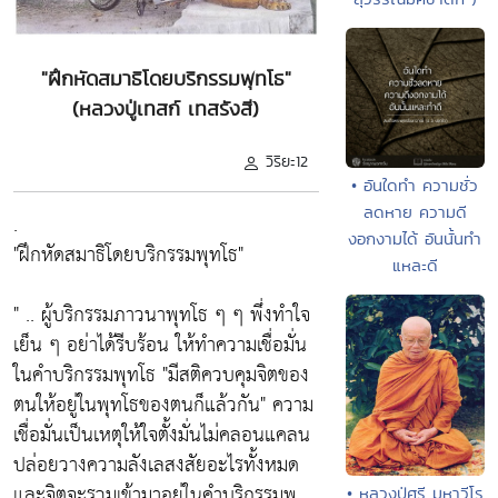
"ฝึกหัดสมาธิโดยบริกรรมพุทโธ"
(หลวงปู่เทสก์ เทสรังสี)
วิริยะ12
• อันใดทำ ความชั่ว
ลดหาย ความดี
.
งอกงามได้ อันนั้นทำ
"ฝึกหัดสมาธิโดยบริกรรมพุทโธ"
แหละดี
" .. ผู้บริกรรมภาวนาพุทโธ ๆ ๆ พึ่งทำใจ
เย็น ๆ อย่าได้รีบร้อน ให้ทำความเชื่อมั่น
ในคำบริกรรมพุทโธ
"มีสติควบคุมจิตของ
ตนให้อยู่ในพุทโธของตนก็แล้วกัน"
ความ
เชื่อมั่นเป็นเหตุให้ใจตั้งมั่นไม่คลอนแคลน
ปล่อยวางความลังเลสงสัยอะไรทั้งหมด
และจิตจะรวมเข้ามาอยู่ในคำบริกรรมพุ
• หลวงปู่ศรี มหาวีโร