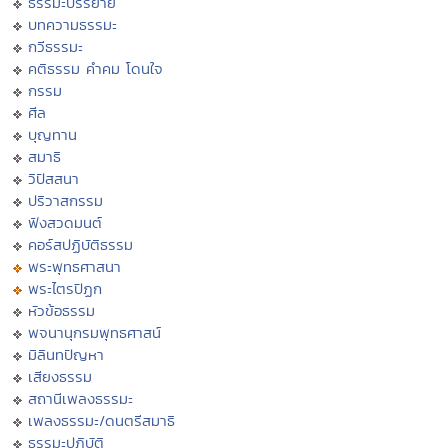
ธรรมะบรรยาย
บทความธรรมะ
กวีธรรมะ
คติธรรม คำคม โดนใจ
กรรม
ศีล
บุญทาน
สมาธิ
วิปัสสนา
ปริวาสกรรม
ฟังสวดมนต์
คอร์สปฏิบัติธรรม
พระพุทธศาสนา
พระไตรปิฏก
หัวข้อธรรม
พจนานุกรมพุทธศาสน์
มิลินทปัญหา
เสียงธรรม
สถานีเพลงธรรมะ
เพลงธรรมะ/ดนตรีสมาธิ
ธรรมะปฏิบัติ