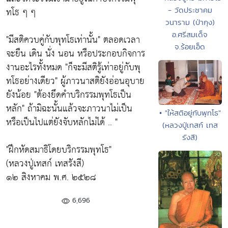
ทโธ ๆ ๆ
- วัดประชาคม
วนาราม (ป่ากุง)
อ.ศรีสมเด็จ
"มีสติควบคู่กับพุทโธเท่านั้น"
ตลอดเวลา
จ.ร้อยเอ็ด
จะยืน เดิน นั่ง นอน หรือประกอบกิจการ
งานอะไรทั้งหมด
"ก็จะมีสติรู้เท่าอยู่กับพุ
ทโธอย่างเดียว"
ผู้ภาวนาสติยังอ่อนอุบาย
ยังน้อย "
ต้องยึดคำบริกรรมพุทโธเป็น
หลัก"
ถ้ามิฉะนั้นแล้วจะภาวนาไม่เป็น
• "ให้สติอยู่กับพุทโธ"
หรือเป็นไปแต่ยังจับหลักไม่ได้ .. "
(หลวงปู่เทสก์ เทส
รังสี)
"ฝึกหัดสมาธิโดยบริกรรมพุทโธ"
(หลวงปู่เทสก์ เทสรังสี)
๑๒ สิงหาคม พ.ศ. ๒๕๒๘
6,696