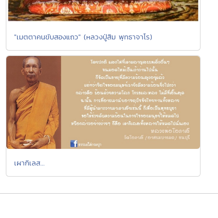
"เมตตาคนขับสองแถว" (หลวงปู่สิม พุทธาจาโร)
เผากิเลส...