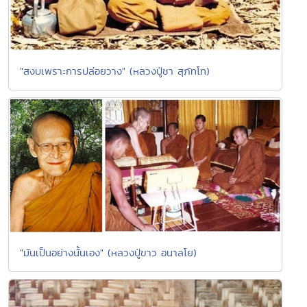
"สงบเพราะการปล่อยวาง" (หลวงปู่ชา สุภัทโท)
"มันเป็นอย่างนั้นเอง" (หลวงปู่ขาว อนาลโย)