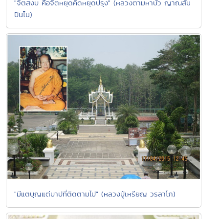
"จิตสงบ คือจิตหยุดคิดหยุดปรุง" (หลวงตามหาบัว ญาณสัม
ปันโน)
"มีแตบุญแต่บาปที่ติดตามไป" (หลวงปู่เหรียญ วรลาโภ)