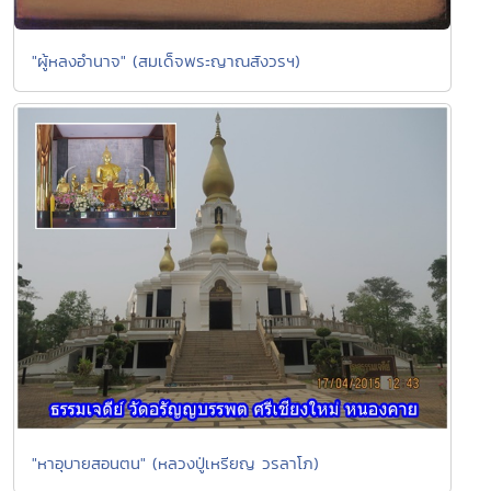
"ผู้หลงอำนาจ" (สมเด็จพระญาณสังวรฯ)
"หาอุบายสอนตน" (หลวงปู่เหรียญ วรลาโภ)