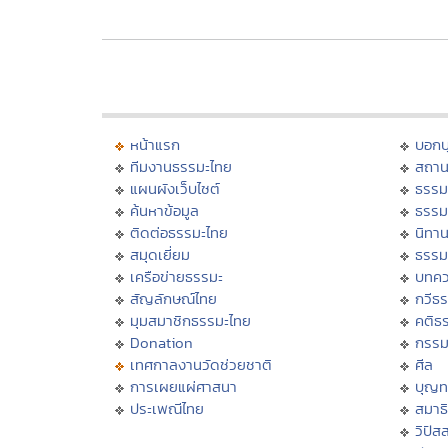
หน้าแรก
บอก
ทีมงานธรรมะไทย
สถาน
แผนผังเว็บไซต์
ธรรม
ค้นหาข้อมูล
ธรรม
ติดต่อธรรมะไทย
นิทาน
สมุดเยี่ยม
ธรรม
เครือข่ายธรรมะ
บทคว
สัญลักษณ์ไทย
กวีธ
มุมสมาชิกธรรมะไทย
คติธ
Donation
กรร
เทศกาลงานวัดช่วยชาติ
ศีล
การเผยแผ่ศาสนา
บุญท
ประเพณีไทย
สมาธิ
วิปัส