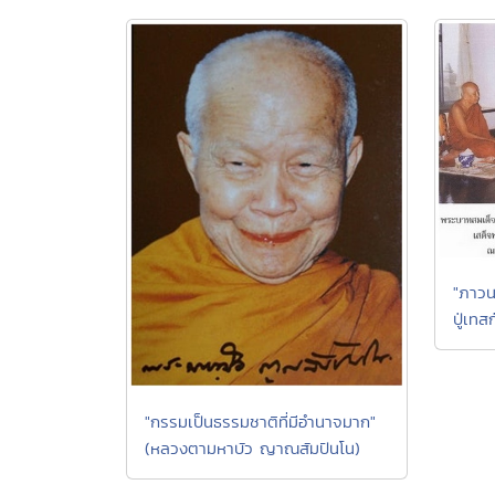
"ภาวน
ปู่เทส
"กรรมเป็นธรรมชาติที่มีอำนาจมาก"
(หลวงตามหาบัว ญาณสัมปันโน)