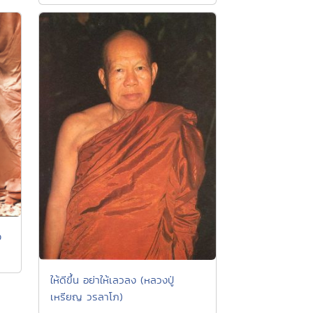
ง
ให้ดีขึ้น อย่าให้เลวลง (หลวงปู่
เหรียญ วรลาโภ)