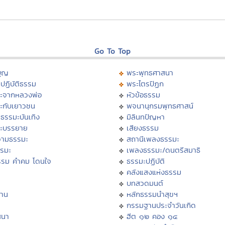
Go To Top
บุญ
พระพุทธศาสนา
ปฏิบัติธรรม
พระไตรปิฏก
ะจากหลวงพ่อ
หัวข้อธรรม
ะกับเยาวชน
พจนานุกรมพุทธศาสน์
ธรรมะบันเทิง
มิลินทปัญหา
ะบรรยาย
เสียงธรรม
ามธรรมะ
สถานีเพลงธรรมะ
รรมะ
เพลงธรรมะ/ดนตรีสมาธิ
รรม คำคม โดนใจ
ธรรมะปฏิบัติ
ม
คลังแสงแห่งธรรม
บทสวดมนต์
าน
หลักธรรมนำสุขฯ
กรรมฐานประจำวันเกิด
สนา
ฮีต ๑๒ คอง ๑๔