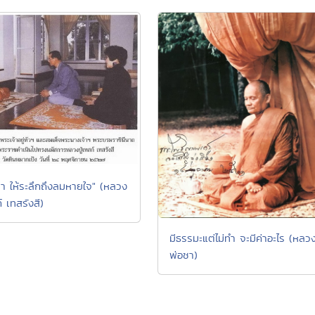
า ให้ระลึกถึงลมหายใจ" (หลวง
ก์ เทสรังสี)
มีธรรมะแต่ไม่ทำ จะมีค่าอะไร (หลว
พ่อชา)