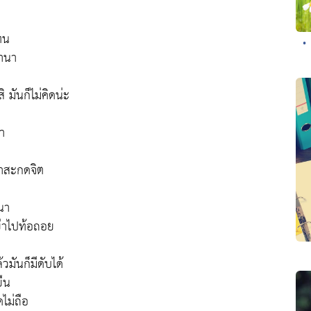
ทน
•
นานา
 มันก็ไม่คิดน่ะ
า
ราสะกดจิต
นา
ย่าไปท้อถอย
้วมันก็มีดับได้
ยืน
ดไม่ถือ