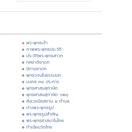
พระพุทธเจ้า
ภาพพระพุทธประวัติ
ประวัติพระพุทธสาวก
ทศชาติชาดก
นิทานชาดก
พุทธวจนในธรรมบท
มงคล ๓๘ ประการ
พุทธศาสนสุภาษิต
พุทธศาสนสุภาษิต ๖๒๑
สังเวชนียสถาน ๔ ตำบล
ปางพระพุทธรูป
พระพุทธรูปสำคัญ
พระพุทธศาสนาในไทย
ทำเนียบวัดไทย