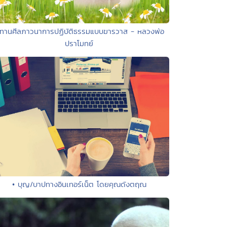
 ทานศีลภาวนาการปฏิบัติธรรมแบบฆารวาส - หลวงพ่อ
ปราโมทย์
• บุญ/บาปทางอินเทอร์เน็ต โดยคุณดังตฤณ