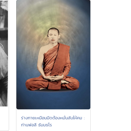
ร่างกายเหมือนมีดต้องหมั่นลับให้คม :
ท่านพ่อลี ธัมมธโร