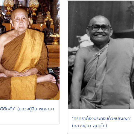
ดดีติดชั่ว" (หลวงปู่สิม พุทธาจา
"ศรัทธาต้องประกอบด้วยปัญญา"
(หลวงปู่ชา สุภทฺโท)