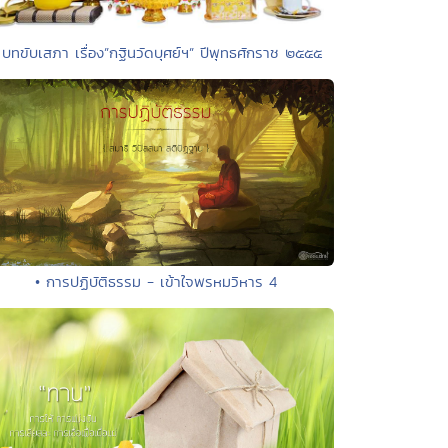
 บทขับเสภา เรื่อง”กฐินวัดบุศย์ฯ” ปีพุทธศักราช ๒๕๕๕
• การปฏิบัติธรรม - เข้าใจพรหมวิหาร 4