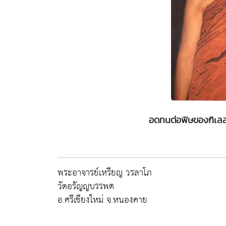
อดทนต่อพิษของกิเลสใ
พระอาจารย์เหรียญ วรลาโภ
วัดอรัญญบรรพต
อ.ศรีเชียงใหม่ จ.หนองคาย