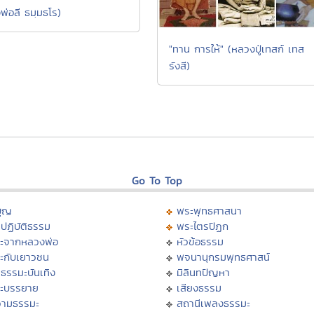
พ่อลี ธมฺมธโร)
"ทาน การให้" (หลวงปู่เทสก์ เทส
รังสี)
Go To Top
บุญ
พระพุทธศาสนา
ปฏิบัติธรรม
พระไตรปิฏก
ะจากหลวงพ่อ
หัวข้อธรรม
ะกับเยาวชน
พจนานุกรมพุทธศาสน์
ธรรมะบันเทิง
มิลินทปัญหา
ะบรรยาย
เสียงธรรม
ามธรรมะ
สถานีเพลงธรรมะ