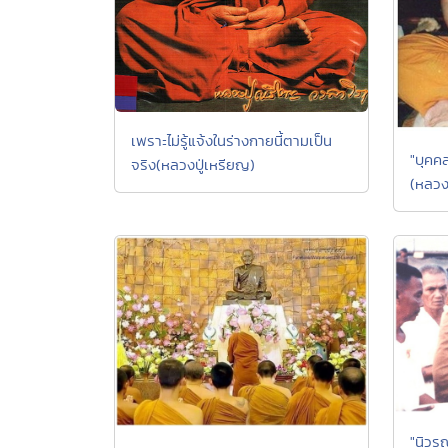
เพราะไม่รู้แจ้งในร่างกายนี้ตามเป็น
"บุคค
จริง(หลวงปู่เหรียญ)
(หลวง
"นิวร