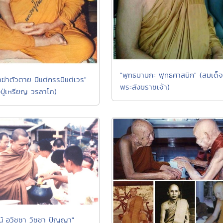
"พุทธมามกะ พุทธศาสนิก" (สมเด็จ
ลฆ่าตัวตาย มีแต่กรรมีแต่เวร"
พระสังฆราชเจ้า)
ปู่เหรียญ วรลาโภ)
ณ์ อวิชชา วิชชา ปัญญา"