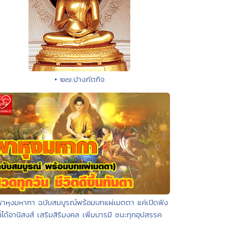
• ๒๗.ปางภัตกิจ
พาหุงมหากา ฉบับสมบูรณ์พร้อมบทแผ่เมตตา แค่เปิดฟัง
ก็ได้อานิสงส์ เสริมสิริมงคล เพิ่มบารมี ชนะทุกอุปสรรค