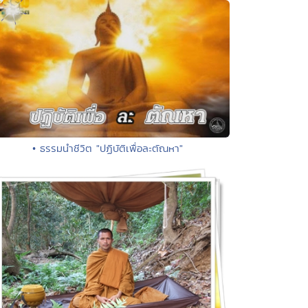
• ธรรมนำชีวิต "ปฏิบัติเพื่อละตัณหา"