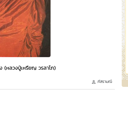
เอง (หลวงปู่เหรียญ วรลาโภ)
ภัสรามณี