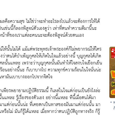
บผลคือความสุข ไม่ใช่ว่าจะทำอะไรลงไปแล้วจะต้องการให้ได้
็นเช่นนี้ก็ลองพิสูจน์ตัวเองดูว่า เท่าที่ตนทำความดีมานี้นะ
นหน้าที่ของเราแต่ละคนนะจะต้องพิสูจน์ด้วยตนเอง
รณ์ให้นั้นไม่ได้ แม้แต่พระพุทธเจ้าพระองค์ก็ไม่พยากรณ์ให้ใคร
เองว่าตนได้บำเพ็ญกุศลให้เกิดในใจแล้วอย่างนี้ บุญกุศลได้เกิด
ลนั้นแหละ เพราะว่าบุญกุศลนั้นมันทำให้ใจสงบใจเยือกเย็น
ม่ร้อนอย่างนี้นะ ก็เบาบางไป ความทุกข์ความร้อนในใจนั่นน่ะ
สตัณหามันเบาบางออกไปจากจิตใจ
พากเพียรพยายามปฏิบัติธรรมนี้ กิเลสในใจแต่ก่อนเป็นยังไงล่ะ
แหละ รู้เรื่องของตัวเอง อย่างนี้แหละ ทีนี้เมื่อตนได้มา
• 
กินมาแต่ก่อนนั้นน่ะ ที่เคยตกเป็นทาสของมันมาแต่ก่อนนั้น มา
หรือไม่ มันก็รู้ได้แหละ เมื่อหากว่าตนปฏิบัติถูกทางจริง ก็รู้