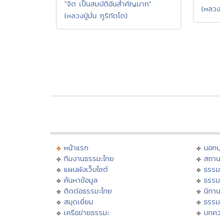
"จิต เป็นสมบัติอันสำคัญมาก"
(หลวง
(หลวงปู่มั่น ภูริทัตโต)
หน้าแรก
บอก
ทีมงานธรรมะไทย
สถาน
แผนผังเว็บไซต์
ธรรม
ค้นหาข้อมูล
ธรรม
ติดต่อธรรมะไทย
นิทาน
สมุดเยี่ยม
ธรรม
เครือข่ายธรรมะ
บทคว