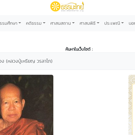
รรมศึกษา
คติธรรม
ศาสนสถาน
ศาสนพิธี
ประเพณี
บอ
ค้นหาในเว็บไซต์ :
นเอง (หลวงปู่เหรียญ วรลาโภ)