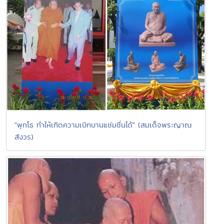
"พุทโธ ทำให้เกิดความเบิกบานแช่มชื่นได้" (สมเด็จพระญาณ
สังวร)