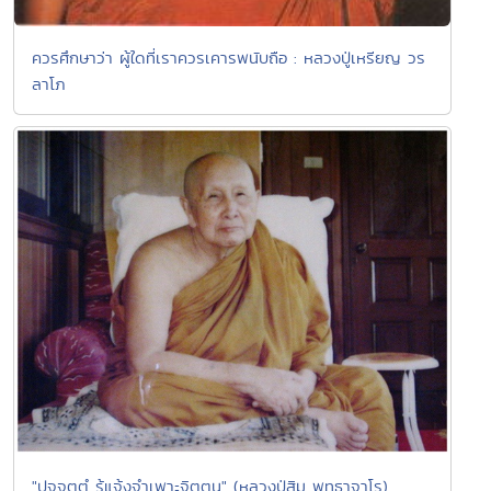
ควรศึกษาว่า ผู้ใดที่เราควรเคารพนับถือ : หลวงปู่เหรียญ วร
ลาโภ
"ปจฺจตฺตํ รู้แจ้งจำเพาะจิตตน" (หลวงปู่สิม พุทธาจาโร)