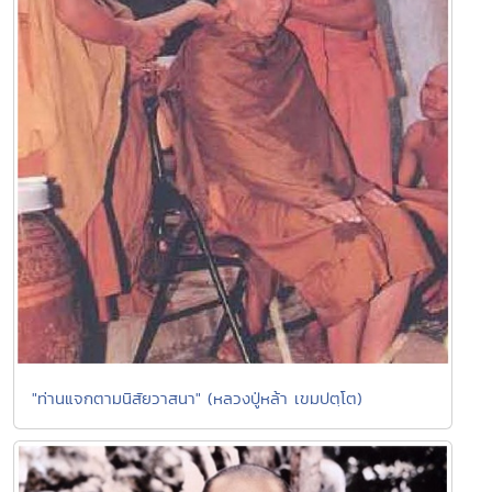
"ท่านแจกตามนิสัยวาสนา" (หลวงปู่หล้า เขมปตฺโต)