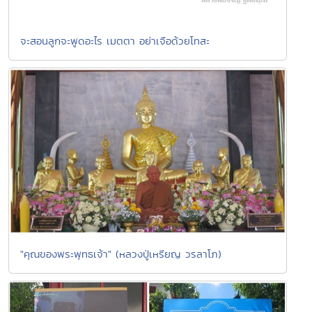
จะสอนลูกจะพูดอะไร เมตตา อย่าเจือด้วยโทสะ
"คุณของพระพุทธเจ้า" (หลวงปู่เหรียญ วรลาโภ)