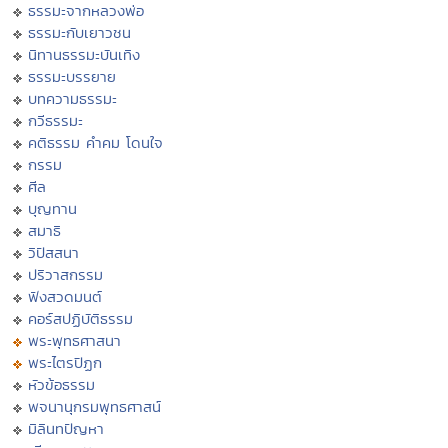
ธรรมะจากหลวงพ่อ
ธรรมะกับเยาวชน
นิทานธรรมะบันเทิง
ธรรมะบรรยาย
บทความธรรมะ
กวีธรรมะ
คติธรรม คำคม โดนใจ
กรรม
ศีล
บุญทาน
สมาธิ
วิปัสสนา
ปริวาสกรรม
ฟังสวดมนต์
คอร์สปฏิบัติธรรม
พระพุทธศาสนา
พระไตรปิฏก
หัวข้อธรรม
พจนานุกรมพุทธศาสน์
มิลินทปัญหา