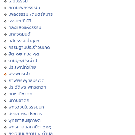
เสียงธรรม
สถานีเพลงธรรมะ
เพลงธรรมะ/ดนตรีสมาธิ
ธรรมะปฏิบัติ
คลังแสงแห่งธรรม
บทสวดมนต์
หลักธรรมนำสุขฯ
กรรมฐานประจำวันเกิด
ฮีต ๑๒ คอง ๑๔
งานบุญประจำปี
ประเพณีทั่วไทย
พระพุทธเจ้า
ภาพพระพุทธประวัติ
ประวัติพระพุทธสาวก
ทศชาติชาดก
นิทานชาดก
พุทธวจนในธรรมบท
มงคล ๓๘ ประการ
พุทธศาสนสุภาษิต
พุทธศาสนสุภาษิต ๖๒๑
สังเวชนียสถาน ๔ ตำบล