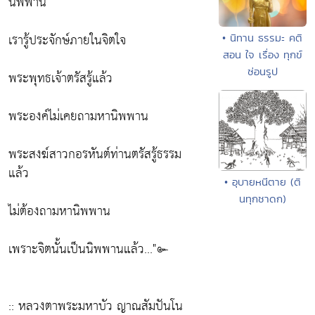
นิพพาน
เรารู้ประจักษ์ภายในจิตใจ
• นิทาน ธรรมะ คติ
สอน ใจ เรื่อง ทุกข์
ซ่อนรูป
พระพุทธเจ้าตรัสรู้แล้ว
พระองค์ไม่เคยถามหานิพพาน
พระสงฆ์สาวกอรหันต์ท่านตรัสรู้ธรรม
แล้ว
• อุบายหนีตาย (ติ
นทุกชาดก)
ไม่ต้องถามหานิพพาน
เพราะจิตนั้นเป็นนิพพานแล้ว..."๛
:: หลวงตาพระมหาบัว ญาณสัมปันโน