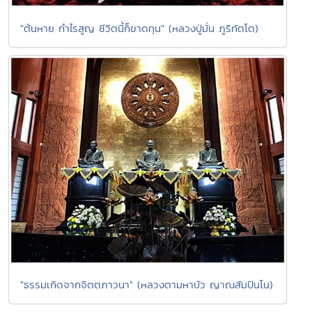
"ต้นหาย กำไรสูญ ชีวิตนี้ก็ขาดทุน" (หลวงปู่มั่น ภูริทัตโต)
"ธรรมเกิดจากจิตตภาวนา" (หลวงตามหาบัว ญาณสัมปันโน)