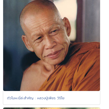
ตัวโมหะนี่ล่ะสำคัญ : หลวงปู่เพียร วิริโย