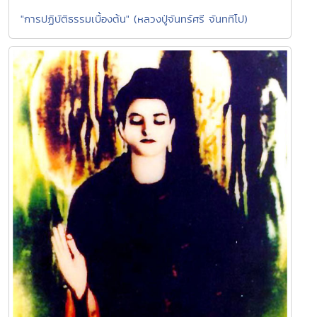
"การปฏิบัติธรรมเบื้องต้น" (หลวงปู่จันทร์ศรี จันททีโป)