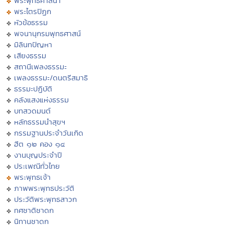
พระพุทธศาสนา
พระไตรปิฏก
หัวข้อธรรม
พจนานุกรมพุทธศาสน์
มิลินทปัญหา
เสียงธรรม
สถานีเพลงธรรมะ
เพลงธรรมะ/ดนตรีสมาธิ
ธรรมะปฏิบัติ
คลังแสงแห่งธรรม
บทสวดมนต์
หลักธรรมนำสุขฯ
กรรมฐานประจำวันเกิด
ฮีต ๑๒ คอง ๑๔
งานบุญประจำปี
ประเพณีทั่วไทย
พระพุทธเจ้า
ภาพพระพุทธประวัติ
ประวัติพระพุทธสาวก
ทศชาติชาดก
นิทานชาดก