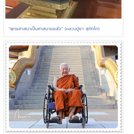
"พุทธศาสนาเป็นศาสนาของใจ" (หลวงปู่ชา สุภัทโท)