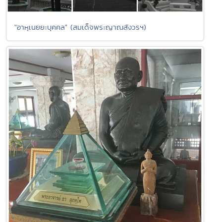
"อาหุเนยยะบุคคล" (สมเด็จพระญาณสังวรฯ)