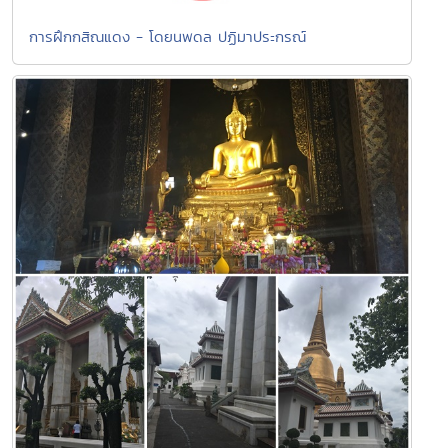
การฝึกกสิณแดง - โดยนพดล ปฏิมาประกรณ์