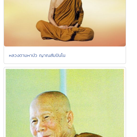
หลวงตามหาบัว ญาณสัมปันโน