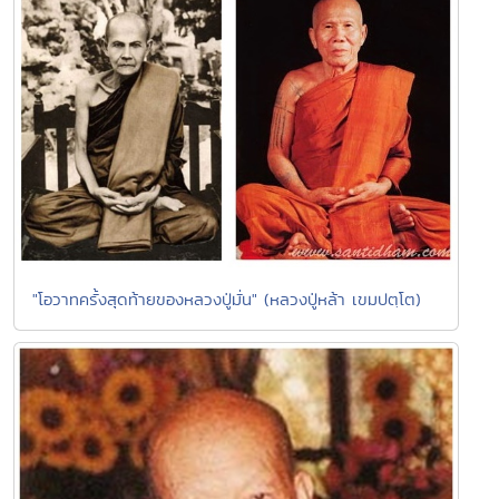
"โอวาทครั้งสุดท้ายของหลวงปู่มั่น" (หลวงปู่หล้า เขมปตฺโต)