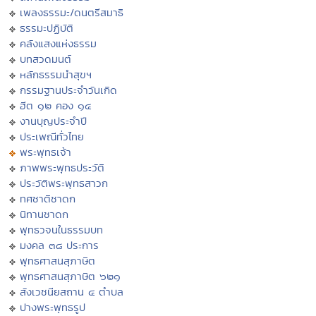
เพลงธรรมะ/ดนตรีสมาธิ
ธรรมะปฏิบัติ
คลังแสงแห่งธรรม
บทสวดมนต์
หลักธรรมนำสุขฯ
กรรมฐานประจำวันเกิด
ฮีต ๑๒ คอง ๑๔
งานบุญประจำปี
ประเพณีทั่วไทย
พระพุทธเจ้า
ภาพพระพุทธประวัติ
ประวัติพระพุทธสาวก
ทศชาติชาดก
นิทานชาดก
พุทธวจนในธรรมบท
มงคล ๓๘ ประการ
พุทธศาสนสุภาษิต
พุทธศาสนสุภาษิต ๖๒๑
สังเวชนียสถาน ๔ ตำบล
ปางพระพุทธรูป