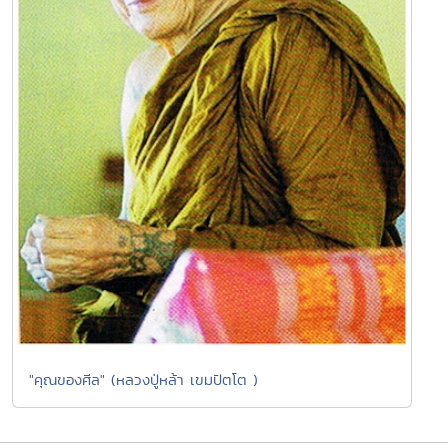
"คุณของศีล" (หลวงปู่หล้า เขมปัตโต )