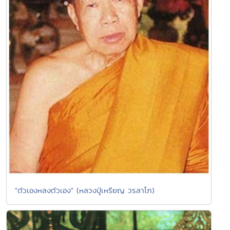
"ตัวเองหลงตัวเอง" (หลวงปู่เหรียญ วรลาโภ)