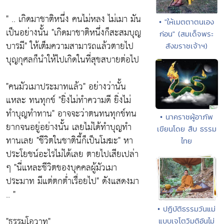
" .. เกิดมาชาติหนึ่ง คนไม่หลง ไม่เมา มัน
• "ให้เมตตาตนเอง
เป็นอย่างนั้น
"เกิดมาชาติหนึ่งก็สะสมบุญ
ก่อน" (สมเด็จพระ
บารมี"
ให้เต็มความสามารถแล้วตายไป
สังฆราชเจ้าฯ)
บุญกุศลก็นำให้ไปเกิดในที่สุขสบายต่อไป
"คนมัวเมาประมาทแล้ว"
อย่างว่านั้น
แหละ ทนทุกข์
"ยิ่งไม่ทำความดี ยิ่งไม่
ทำบุญทำทาน"
อาจจะว่าตนทนทุกข์ทน
• นาคราชผู้อาภัพ
ยากจนอยู่อย่างนั้น เลยไม่ได้ทำบุญทำ
เขียนโดย สืบ ธรรม
ทานเลย
"ชีวิตในชาตินี้ก็เป็นโมฆะ"
หา
ไทย
ประโยชน์อะไรไม่ได้เลย ตายไปเสียเปล่า
ๆ
"นี่แหละชีวิตของบุคคลผู้มัวเมา
ประมาท มีแต่ตกต่ำเรื่อยไป"
ดังแสดงมา
.. "
• ปฏิบัติธรรมวันแม่
"ธรรมโอวาท"
แบบเจโตวิมุติอันไม่