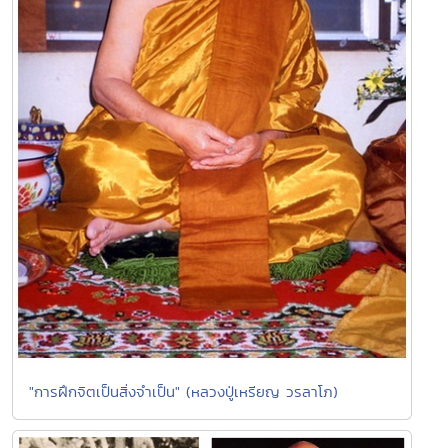
"การฝึกจิตเป็นสิ่งจำเป็น" (หลวงปู่เหรียญ วรลาโภ)