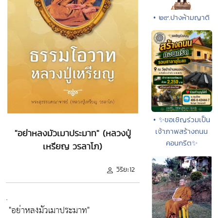
• ๒๙.ปางห้ามญาติ
• ✨ขอเชิญร่วมเป็น
เจ้าภาพสร้างถนน
"อย่าหลงมัวเมาประมาท" (หลวงปู่
คอนกรีต✨
เหรียญ วรลาโภ)
วิริยะ12
.
"อย่าหลงมัวเมาประมาท"