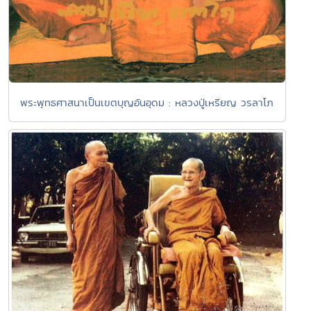
พระพุทธศาสนาเป็นเขตบุญอันอุดม : หลวงปู่เหรียญ วรลาโภ