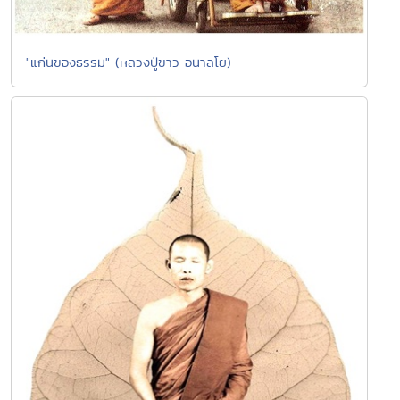
"แก่นของธรรม" (หลวงปู่ขาว อนาลโย)