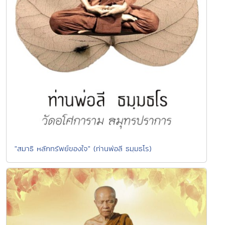
"สมาธิ หลักทรัพย์ของใจ" (ท่านพ่อลี ธมฺมธโร)