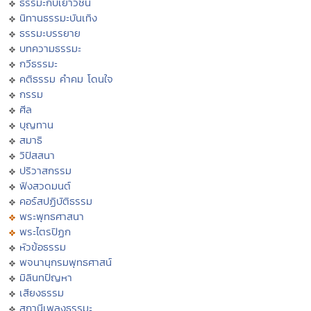
ธรรมะกับเยาวชน
นิทานธรรมะบันเทิง
ธรรมะบรรยาย
บทความธรรมะ
กวีธรรมะ
คติธรรม คำคม โดนใจ
กรรม
ศีล
บุญทาน
สมาธิ
วิปัสสนา
ปริวาสกรรม
ฟังสวดมนต์
คอร์สปฏิบัติธรรม
พระพุทธศาสนา
พระไตรปิฏก
หัวข้อธรรม
พจนานุกรมพุทธศาสน์
มิลินทปัญหา
เสียงธรรม
สถานีเพลงธรรมะ