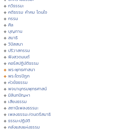
กวีธรรมะ
คติธรรม คำคม โดนใจ
กรรม
ศีล
บุญทาน
สมาธิ
วิปัสสนา
ปริวาสกรรม
ฟังสวดมนต์
คอร์สปฏิบัติธรรม
พระพุทธศาสนา
พระไตรปิฏก
หัวข้อธรรม
พจนานุกรมพุทธศาสน์
มิลินทปัญหา
เสียงธรรม
สถานีเพลงธรรมะ
เพลงธรรมะ/ดนตรีสมาธิ
ธรรมะปฏิบัติ
คลังแสงแห่งธรรม