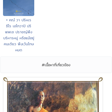
• คณํ วา ปริหเร
ธีโร เอโกวาปิ ปริ
พฺพเช ปราชญ์พึง
บริหารหมู่ หรือแม้อยู่
คนเดียว พึงเว้นโทษ
หมด
#เนื้อหาที่เกี่ยวข้อง