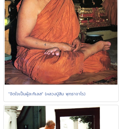
"จิตใจเป็นผู้ละกิเลส" (หลวงปู่สิม พุทฺธาจาโร)