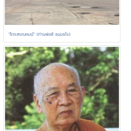
"ไตรสรณคมน์" (ท่านพ่อลี ธมฺมธโร)