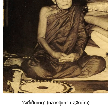
"ใจนี้เป็นเหตุ" (หลวงปู่แหวน สุจิณฺโณ)