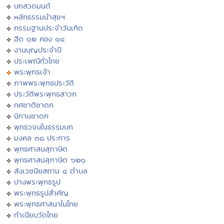
บทสวดมนต์
หลักธรรมนำสุขฯ
กรรมฐานประจำวันเกิด
ฮีต ๑๒ คอง ๑๔
งานบุญประจำปี
ประเพณีทั่วไทย
พระพุทธเจ้า
ภาพพระพุทธประวัติ
ประวัติพระพุทธสาวก
ทศชาติชาดก
นิทานชาดก
พุทธวจนในธรรมบท
มงคล ๓๘ ประการ
พุทธศาสนสุภาษิต
พุทธศาสนสุภาษิต ๖๒๑
สังเวชนียสถาน ๔ ตำบล
ปางพระพุทธรูป
พระพุทธรูปสำคัญ
พระพุทธศาสนาในไทย
ทำเนียบวัดไทย