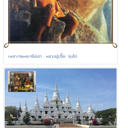
เหลาะๆแหละๆไม่เอา : หลวงปู่เจี๊ยะ จุนโท