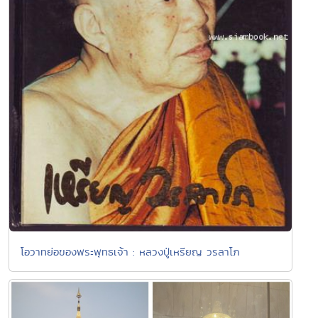
โอวาทย่อของพระพุทธเจ้า : หลวงปู่เหรียญ วรลาโภ