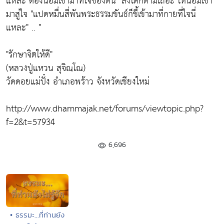
แหละ ต้องน้อมเข้ามาที่ใจของตน"
สิ่งใดก็ตามเถอะ ให้น้อมเข้า
มาสู่ใจ
"แปดหมื่นสี่พันพระธรรมขันธ์ก็ชี้เข้ามาที่กายที่ใจนี่
แหละ"
.. "
"รักษาจิตให้ดี"
(หลวงปู่แหวน สุจิณฺโณ)
วัดดอยแม่ปั๋ง อำเภอพร้าว จังหวัดเชียงใหม่
http://www.dhammajak.net/forums/viewtopic.php?
f=2&t=57934
6,696
• ธรรมะ...ที่ท่านยัง