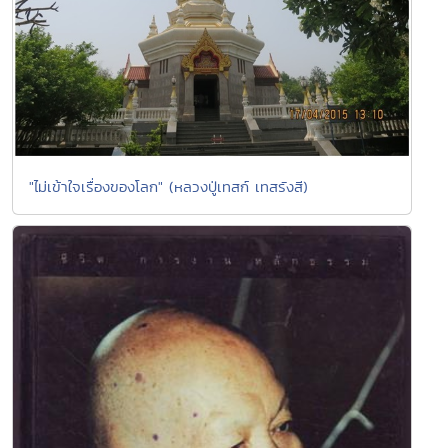
"ไม่เข้าใจเรื่องของโลก" (หลวงปู่เทสก์ เทสรังสี)