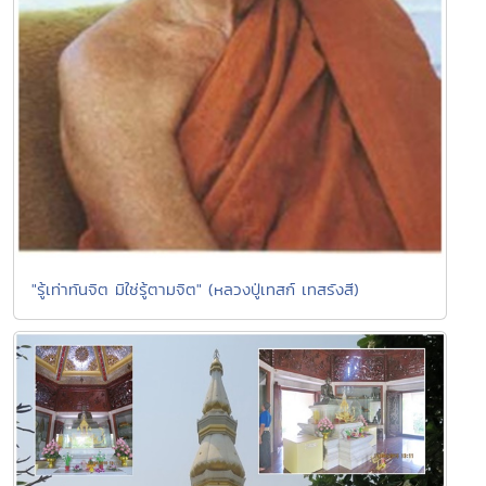
"รู้เท่าทันจิต มิใช่รู้ตามจิต" (หลวงปู่เทสก์ เทสรังสี)