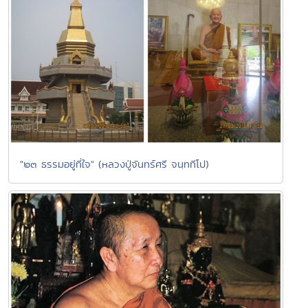
"๒๓ ธรรมอยู่ที่ใจ" (หลวงปู่จันทร์ศรี จนฺททีโป)