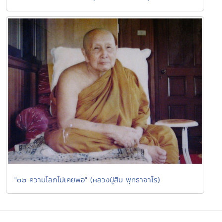
"๐๒ ความโลภไม่เคยพอ" (หลวงปู่สิม พุทธาจาโร)