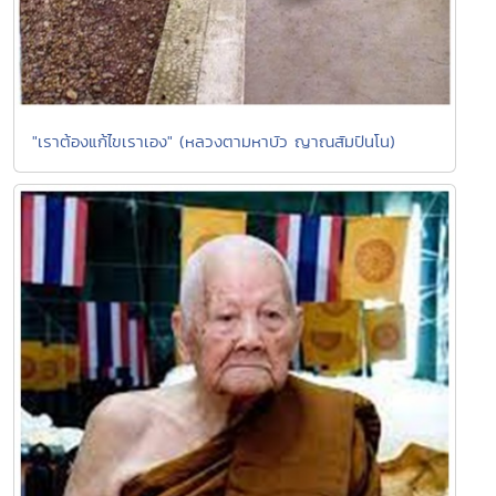
"เราต้องแก้ไขเราเอง" (หลวงตามหาบัว ญาณสัมปันโน)