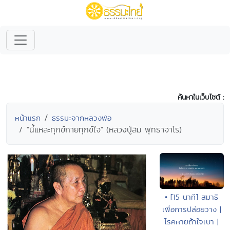
ค้นหาในเว็บไซต์ :
หน้าแรก
ธรรมะจากหลวงพ่อ
"นี้แหละทุกข์กายทุกข์ใจ" (หลวงปู่สิม พุทธาจาโร)
• [15 นาที] สมาธิ
เพื่อการปล่อยวาง |
โรคหายถ้าใจเบา |