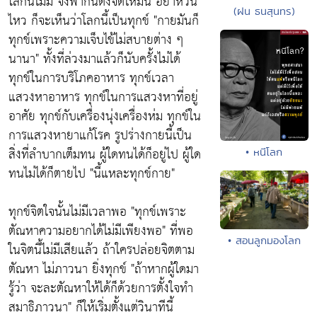
โลกนี้ไม่มี จงพากันตั้งจิตให้มั่น อย่าหวั่น
(ฝน ธนสุนทร)
ไหว ก็จะเห็นว่าโลกนี้เป็นทุกข์
"กายมันก็
ทุกข์เพราะความเจ็บไข้ไม่สบายต่าง ๆ
นานา"
ทั้งที่ล่วงมาแล้วก็นับครั้งไม่ได้
ทุกข์ในการบริโภคอาหาร ทุกข์เวลา
แสวงหาอาหาร ทุกข์ในการแสวงหาที่อยู่
อาศัย ทุกข์กับเครื่องนุ่งเครื่องห่ม ทุกข์ใน
การแสวงหายาแก้โรค รูปร่างกายนี้เป็น
สิ่งที่ลำบากเต็มทน ผู้ใดทนได้ก็อยู่ไป ผู้ใด
• หนีโลก
ทนไม่ได้ก็ตายไป
"นี้แหละทุกข์กาย"
ทุกข์จิตใจนั้นไม่มีเวลาพอ
"ทุกข์เพราะ
ตัณหาความอยากได้ไม่มีเพียงพอ"
ที่พอ
• สอนลูกมองโลก
ในจิตนี้ไม่มีเสียแล้ว ถ้าใครปล่อยจิตตาม
ตัณหา ไม่ภาวนา ยิ่งทุกข์ "ถ้าหากผู้ใดมา
รู้ว่า จะละตัณหาให้ได้ก็ด้วยการตั้งใจทำ
สมาธิภาวนา" ก็ให้เริ่มตั้งแต่วินาทีนี้