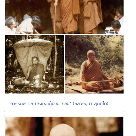
"การรักษาศีล ปัญญาต้องมาก่อน" (หลวงปู่ชา สุภัทโท)