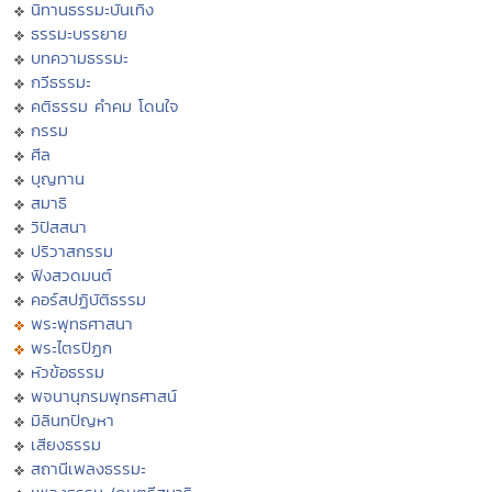
นิทานธรรมะบันเทิง
ธรรมะบรรยาย
บทความธรรมะ
กวีธรรมะ
คติธรรม คำคม โดนใจ
กรรม
ศีล
บุญทาน
สมาธิ
วิปัสสนา
ปริวาสกรรม
ฟังสวดมนต์
คอร์สปฏิบัติธรรม
พระพุทธศาสนา
พระไตรปิฏก
หัวข้อธรรม
พจนานุกรมพุทธศาสน์
มิลินทปัญหา
เสียงธรรม
สถานีเพลงธรรมะ