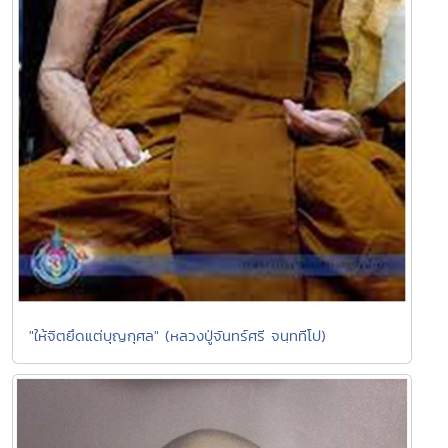
"ให้จิตยึดแต่บุญกุศล" (หลวงปู่จันทร์ศรี จนฺททีโป)