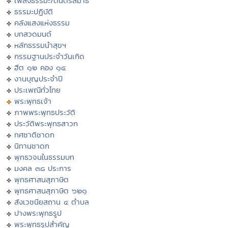
เพลงธรรมะ/ดนตรีสมาธิ
ธรรมะปฏิบัติ
คลังแสงแห่งธรรม
บทสวดมนต์
หลักธรรมนำสุขฯ
กรรมฐานประจำวันเกิด
ฮีต ๑๒ คอง ๑๔
งานบุญประจำปี
ประเพณีทั่วไทย
พระพุทธเจ้า
ภาพพระพุทธประวัติ
ประวัติพระพุทธสาวก
ทศชาติชาดก
นิทานชาดก
พุทธวจนในธรรมบท
มงคล ๓๘ ประการ
พุทธศาสนสุภาษิต
พุทธศาสนสุภาษิต ๖๒๑
สังเวชนียสถาน ๔ ตำบล
ปางพระพุทธรูป
พระพุทธรูปสำคัญ