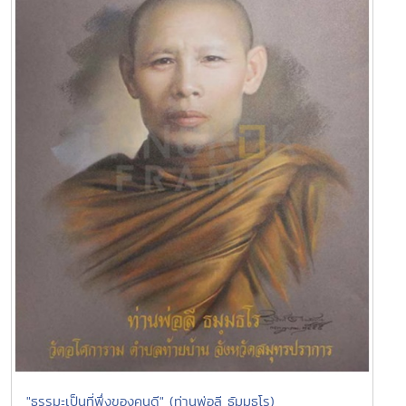
"ธรรมะเป็นที่พึ่งของคนดี" (ท่านพ่อลี ธัมมธโร)