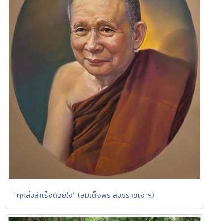
"ทุกสิ่งสำเร็จด้วยใจ" (สมเด็จพระสังฆราชเจ้าฯ)