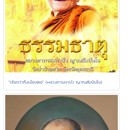
"เรียกว่าถึงเมืองพอ" (หลวงตามหาบัว ญาณสัมปันโน)