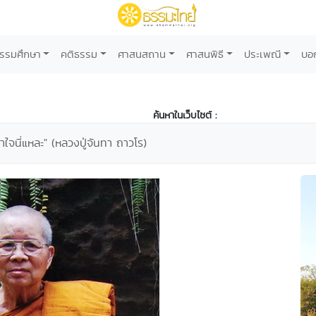
รรมศึกษา
คติธรรม
ศาสนสถาน
ศาสนพิธี
ประเพณี
บอ
ค้นหาในเว็บไซต์ :
าใจนี่แหละ" (หลวงปู่จันทา ถาวโร)