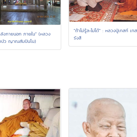
"ถ้าไม่รู้ละไม่ได้" : หลวงปู่เทสก์ เทส
ลังภายนอก ภายใน" (หลวง
รังสี
บัว ญาณสัมปันโน)