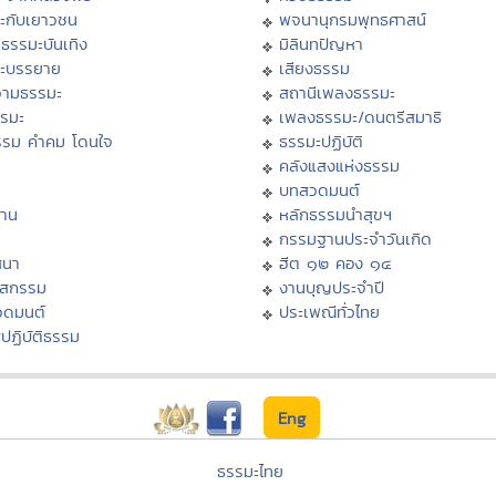
ะกับเยาวชน
พจนานุกรมพุทธศาสน์
ธรรมะบันเทิง
มิลินทปัญหา
ะบรรยาย
เสียงธรรม
ามธรรมะ
สถานีเพลงธรรมะ
รรมะ
เพลงธรรมะ/ดนตรีสมาธิ
รรม คำคม โดนใจ
ธรรมะปฏิบัติ
ม
คลังแสงแห่งธรรม
บทสวดมนต์
าน
หลักธรรมนำสุขฯ
กรรมฐานประจำวันเกิด
สนา
ฮีต ๑๒ คอง ๑๔
าสกรรม
งานบุญประจำปี
วดมนต์
ประเพณีทั่วไทย
ปฏิบัติธรรม
Eng
ธรรมะไทย