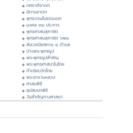
ทศชาติชาดก
นิทานชาดก
พุทธวจนในธรรมบท
มงคล ๓๘ ประการ
พุทธศาสนสุภาษิต
พุทธศาสนสุภาษิต ๖๒๑
สังเวชนียสถาน ๔ ตำบล
ปางพระพุทธรูป
พระพุทธรูปสำคัญ
พระพุทธศาสนาในไทย
ทำเนียบวัดไทย
พระอารามหลวง
ศาสนพิธี
อุปสมบทพิธี
วันสำคัญทางศาสนา