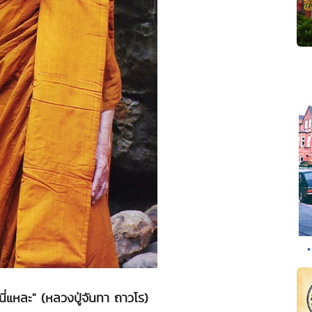
•
นี่แหละ" (หลวงปู่จันทา ถาวโร)