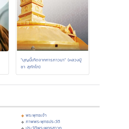
"บุญนี้เกิดจากการภาวนา" (หลวงปู่
ชา สุภัทโท)
พระพุทธเจ้า
ภาพพระพุทธประวัติ
ประวัติพระพุทธสาวก