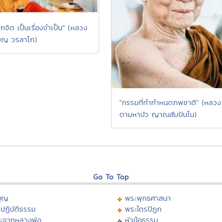
กจิต เป็นเรื่องจำเป็น" (หลวง
รียญ วรลาโภ)
"กรรมที่ทำกำหนดภพชาติ" (หลวง
ตามหาบัว ญาณสัมปันโน)
Go To Top
บุญ
พระพุทธศาสนา
ปฏิบัติธรรม
พระไตรปิฏก
ะจากหลวงพ่อ
หัวข้อธรรม