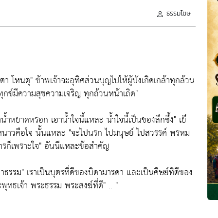
ธรรมโฆษ
ตา โหนตุ" ข้าพเจ้าจะอุทิศส่วนบุญไปให้ผู้บังเกิดเกล้าทุกล้วน
ทุกข์มีความสุขความเจริญ ทุกถ้วนหน้าเถิด"
น้ำหยาดหรอก เอาน้ำใจนี้แหละ น้ำใจนี้เป็นของลึกซึ้ง" เยึ
จ ร้อนหนาวคือใจ นั้นแหละ "จะไปนรก ไปมนุษย์ ไปสวรรค์ พรหม
รก็เพราะใจ" อันนีแหละข้อสำคัญ
วทิตาธรรม" เราเป็นบุตรที่ดีของบิดามารดา และเป็นคืษย์ทิดีของ
ทธเจ้า พระธรรม พระสงฆ์ที่ดี" .. "