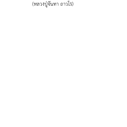
(หลวงปู่จันทา ถาวโร)