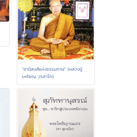
"อานิสงส์แห่งธรรมทาน" (หลวงปู่
เหรียญ วรลาโภ)