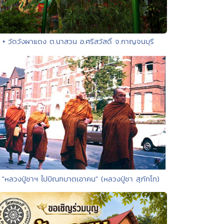
• วัดวังผาแดง ต.นาสวน อ.ศรีสวัสดิ์ จ.กาญจนบุรี
 "หลวงปู่ชาฯ ไปบิณฑบาตเอาคน" (หลวงปู่ชา สุภัทโท)