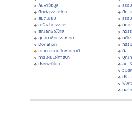
ค้นหาข้อมูล
ธรรม
ติดต่อธรรมะไทย
นิทาน
สมุดเยี่ยม
ธรรม
เครือข่ายธรรมะ
บทคว
สัญลักษณ์ไทย
กวีธ
มุมสมาชิกธรรมะไทย
คติธ
Donation
กรร
เทศกาลงานวัดช่วยชาติ
ศีล
การเผยแผ่ศาสนา
บุญท
ประเพณีไทย
สมาธิ
วิปัส
ปริว
ฟังส
คอร์ส