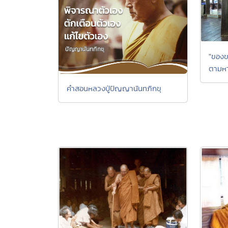
"ของข
ตามหา
คำสอนหลวงปู่ปัญญานันทภิกขุ