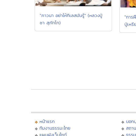
"ภาวนา อย่าให้กิเลสมันรู้" (หลวงปู่
"การฝึ
ชา สุภัทโท)
ปู่เห
หน้าแรก
บอก
ทีมงานธรรมะไทย
สถาน
แผนผังเว็บไซต์
ธรรม