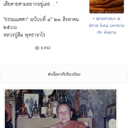
เสียดายตามอยากอยู่เลย .. "
"ธรรมเมตตา"
ฉบับบที่ ๔" ๒๓ สิงหาคม
• พุทธศาสนา ๒
นิกาย ใหญ่ มหายาน
๒๕๐๖
กับ หีนยาน
หลวงปู่สิม พุทธาจาโร
6,692
#เนื้อหาที่เกี่ยวข้อง