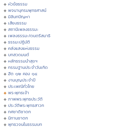
หัวข้อธรรม
พจนานุกรมพุทธศาสน์
มิลินทปัญหา
เสียงธรรม
สถานีเพลงธรรมะ
เพลงธรรมะ/ดนตรีสมาธิ
ธรรมะปฏิบัติ
คลังแสงแห่งธรรม
บทสวดมนต์
หลักธรรมนำสุขฯ
กรรมฐานประจำวันเกิด
ฮีต ๑๒ คอง ๑๔
งานบุญประจำปี
ประเพณีทั่วไทย
พระพุทธเจ้า
ภาพพระพุทธประวัติ
ประวัติพระพุทธสาวก
ทศชาติชาดก
นิทานชาดก
พุทธวจนในธรรมบท