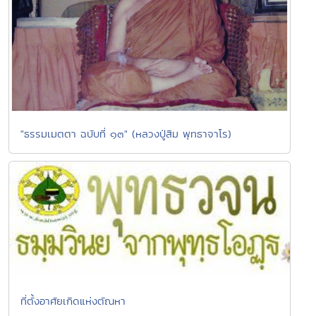
"ธรรมเมตตา ฉบับที่ ๑๓" (หลวงปู่สิม พุทธาจาโร)
ที่ตั้งอาศัยเกิดแห่งตัณหา