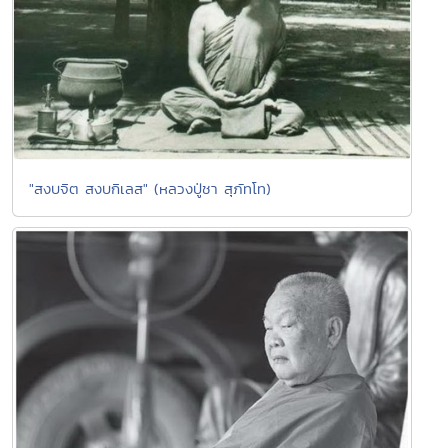
"สงบจิต สงบกิเลส" (หลวงปู่ชา สุภัทโท)