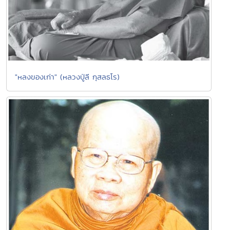
"หลงของเก่า" (หลวงปู่ลี กุสลธโร)