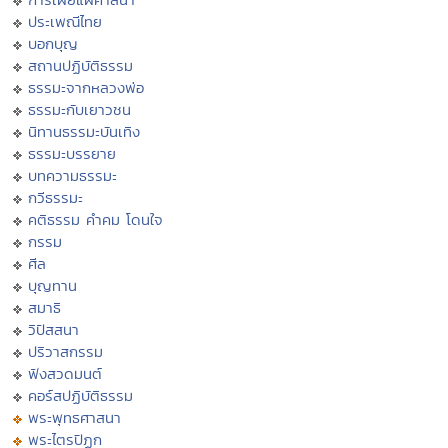
ประเพณีไทย
บอกบุญ
สถานปฏิบัติธรรม
ธรรมะจากหลวงพ่อ
ธรรมะกับเยาวชน
นิทานธรรมะบันเทิง
ธรรมะบรรยาย
บทความธรรมะ
กวีธรรมะ
คติธรรม คำคม โดนใจ
กรรม
ศีล
บุญทาน
สมาธิ
วิปัสสนา
ปริวาสกรรม
ฟังสวดมนต์
คอร์สปฏิบัติธรรม
พระพุทธศาสนา
พระไตรปิฏก