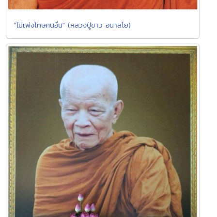
"ไม่เพ่งโทษคนอื่น" (หลวงปู่ขาว อนาลโย)