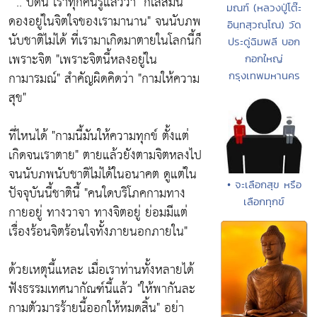
" .. บัดนี้ เราทุกคนรู้แล้วว่า
"กิเลสมัน
มณฑ์ (หลวงปู่โต๊ะ
ดองอยู่ในจิตใจของเรามานาน"
จนนับภพ
อินฺทสุวณฺโณ) วัด
นับชาติไม่ได้ ที่เรามาเกิดมาตายในโลกนี้ก็
ประดู่ฉิมพลี บอก
เพราะจิต
"เพราะจิตนี้หลงอยู่ใน
กอกใหญ่
กามารมณ์"
สำคัญผิดคิดว่า
"กามให้ความ
กรุงเทพมหานคร
สุข"
ที่ไหนได้
"กามนี้มันให้ความทุกข์ ตั้งแต่
เกิดจนเราตาย"
ตายแล้วยังตามจิตหลงไป
จนนับภพนับชาติไม่ได้ในอนาคต ดูแต่ใน
• จะเลือกสุข หรือ
ปัจจุบันนี้ชาตินี้
"คนใดบริโภคกามทาง
เลือกทุกข์
กายอยู่ ทางวาจา ทางจิตอยู่ ย่อมมีแต่
เรื่องร้อนจิตร้อนใจทั้งภายนอกภายใน"
ด้วยเหตุนี้แหละ เมื่อเราท่านทั้งหลายได้
ฟังธรรมเทศนากัณฑ์นี้แล้ว
"ให้พากันละ
กามตัวมารร้ายนี้ออกให้หมดสิ้น"
อย่า