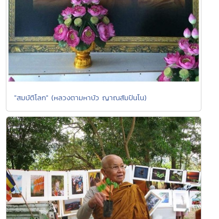
"สมบัติโลก" (หลวงตามหาบัว ญาณสัมปันโน)