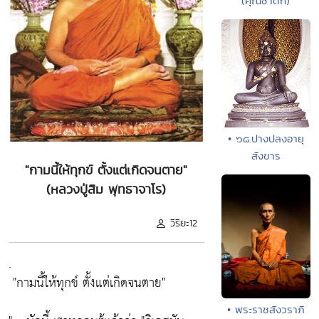
(คุณชาดก)
• ๖๘.ปางปลงอายุ
สังขาร
"กามนี้ให้ทุกข์ ตั้งแต่เกิดจนตาย"
(หลวงปู่สิม พุทธาจาโร)
วิริยะ12
.
"กามนี้ให้ทุกข์ ตั้งแต่เกิดจนตาย"
• พระราชสังวราภิ