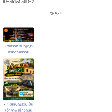
ID=361&CatID=2
6,712
• พิจารณาปัญญา
จากสัจจธรรม
• ✨ขอเชิญร่วมเป็น
เจ้าภาพสร้างถนน