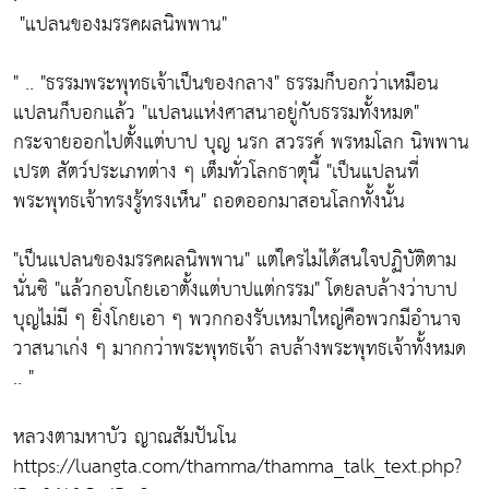
"แปลนของมรรคผลนิพพาน"
" ..
"ธรรมพระพุทธเจ้าเป็นของกลาง"
ธรรมก็บอกว่าเหมือน
แปลนก็บอกแล้ว
"แปลนแห่งศาสนาอยู่กับธรรมทั้งหมด"
กระจายออกไปตั้งแต่บาป บุญ นรก สวรรค์ พรหมโลก นิพพาน
เปรต สัตว์ประเภทต่าง ๆ เต็มทั่วโลกธาตุนี้
"เป็นแปลนที่
พระพุทธเจ้าทรงรู้ทรงเห็น"
ถอดออกมาสอนโลกทั้งนั้น
"เป็นแปลนของมรรคผลนิพพาน"
แต่ใครไม่ได้สนใจปฏิบัติตาม
นั่นซิ "แล้วกอบโกยเอาตั้งแต่บาปแต่กรรม" โดยลบล้างว่าบาป
บุญไม่มี ๆ ยิ่งโกยเอา ๆ พวกกองรับเหมาใหญ่คือพวกมีอำนาจ
วาสนาเก่ง ๆ มากกว่าพระพุทธเจ้า ลบล้างพระพุทธเจ้าทั้งหมด
.. "
หลวงตามหาบัว ญาณสัมปันโน
https://luangta.com/thamma/thamma_talk_text.php?