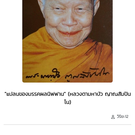
"แปลนของมรรคผลนิพพาน" (หลวงตามหาบัว ญาณสัมปัน
โน)
วิริยะ12
.