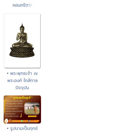
คอนกรีต✨
• พระพุทธเจ้า ๗
พระองค์ ใกล้กาล
ปัจจุบัน
• รูปนามเป็นทุกข์