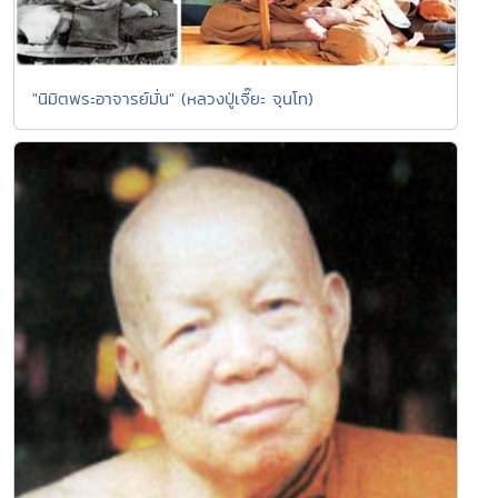
"นิมิตพระอาจารย์มั่น" (หลวงปู่เจี๊ยะ จุนโท)