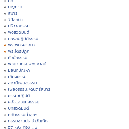
ศีล
บุญทาน
สมาธิ
วิปัสสนา
ปริวาสกรรม
ฟังสวดมนต์
คอร์สปฏิบัติธรรม
พระพุทธศาสนา
พระไตรปิฏก
หัวข้อธรรม
พจนานุกรมพุทธศาสน์
มิลินทปัญหา
เสียงธรรม
สถานีเพลงธรรมะ
เพลงธรรมะ/ดนตรีสมาธิ
ธรรมะปฏิบัติ
คลังแสงแห่งธรรม
บทสวดมนต์
หลักธรรมนำสุขฯ
กรรมฐานประจำวันเกิด
ฮีต ๑๒ คอง ๑๔