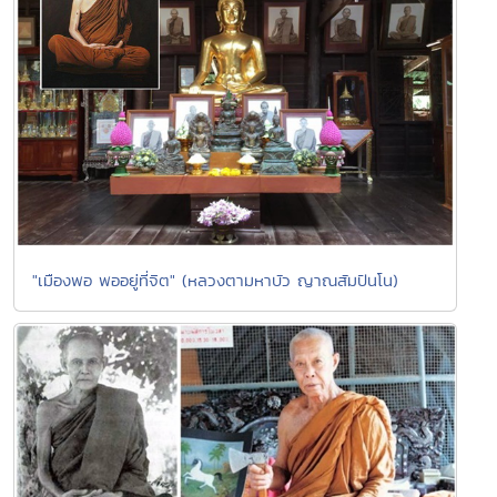
"เมืองพอ พออยู่ที่จิต" (หลวงตามหาบัว ญาณสัมปันโน)