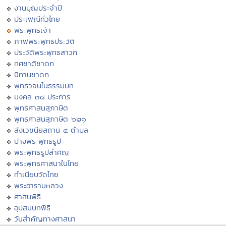
งานบุญประจำปี
ประเพณีทั่วไทย
พระพุทธเจ้า
ภาพพระพุทธประวัติ
ประวัติพระพุทธสาวก
ทศชาติชาดก
นิทานชาดก
พุทธวจนในธรรมบท
มงคล ๓๘ ประการ
พุทธศาสนสุภาษิต
พุทธศาสนสุภาษิต ๖๒๑
สังเวชนียสถาน ๔ ตำบล
ปางพระพุทธรูป
พระพุทธรูปสำคัญ
พระพุทธศาสนาในไทย
ทำเนียบวัดไทย
พระอารามหลวง
ศาสนพิธี
อุปสมบทพิธี
วันสำคัญทางศาสนา