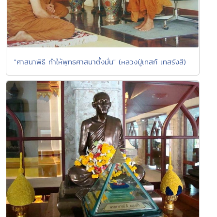
"ศาสนาพิธี ทำให้พุทธศาสนาตั้งมั่น" (หลวงปู่เทสก์ เทสรังสี)