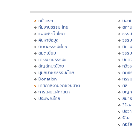
หน้าแรก
บอก
ทีมงานธรรมะไทย
สถาน
แผนผังเว็บไซต์
ธรรม
ค้นหาข้อมูล
ธรรม
ติดต่อธรรมะไทย
นิทาน
สมุดเยี่ยม
ธรรม
เครือข่ายธรรมะ
บทคว
สัญลักษณ์ไทย
กวีธ
มุมสมาชิกธรรมะไทย
คติธ
Donation
กรร
เทศกาลงานวัดช่วยชาติ
ศีล
การเผยแผ่ศาสนา
บุญท
ประเพณีไทย
สมาธิ
วิปัส
ปริว
ฟังส
คอร์ส