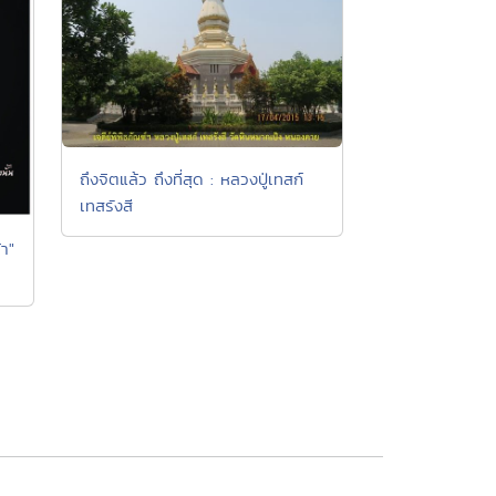
ถึงจิตแล้ว ถึงที่สุด : หลวงปู่เทสก์
เทสรังสี
้า"