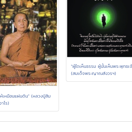
"ผู้ใดเห็นธรรม ผู้นั้นเห็นพระพุทธเจ
(สมเด็จพระญาณสังวรฯ)
ห้เหมือนแผ่นดิน" (หลวงปู่สิม
จาโร)