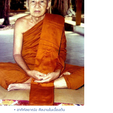
• อาทิกัลยาณัง ศีลงามในเบื้องต้น