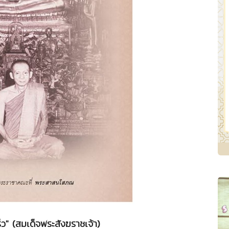
เร็ว" (สมเด็จพระสังฆราชเจ้า)