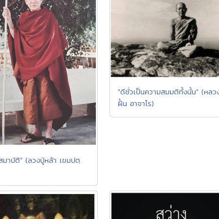
"ดีชั่วเป็นความสมมติทั้งนั้น" (หลวง
ฝั้น อาจาโร)
สมาบัติ" (ลวงปู่หล้า เขมปตฺ