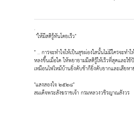
.
"ให้มีสติรู้ทันโดยเร็ว"
" .. การจะทำใจให้เป็นสุขผ่องใสนั้นไม่มีใครจะทำให
หลงขึ้นเมื่อใด ให้พยายามมีสติรู้ให้เร็วที่สุดและใช้
เหมือนไฟไหม้บ้านยิ่งดับช้าก็ยิ่งดับยากและเสียหา
"แสงสองใจ ๒๕๒๘"
สมเด็จพระสังฆราชเจ้า กรมหลวงวชิรญาณสังวร