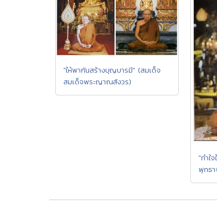
"ให้พากันสร้างบุญบารมี" (สมเด็จ
สมเด็จพระญาณสังวร)
"ทำใจใ
พุทธา