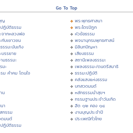
Go To Top
บุญ
พระพุทธศาสนา
ปฏิบัติธรรม
พระไตรปิฏก
ะจากหลวงพ่อ
หัวข้อธรรม
ะกับเยาวชน
พจนานุกรมพุทธศาสน์
ธรรมะบันเทิง
มิลินทปัญหา
ะบรรยาย
เสียงธรรม
ามธรรมะ
สถานีเพลงธรรมะ
รรมะ
เพลงธรรมะ/ดนตรีสมาธิ
รรม คำคม โดนใจ
ธรรมะปฏิบัติ
ม
คลังแสงแห่งธรรม
บทสวดมนต์
าน
หลักธรรมนำสุขฯ
กรรมฐานประจำวันเกิด
สนา
ฮีต ๑๒ คอง ๑๔
าสกรรม
งานบุญประจำปี
วดมนต์
ประเพณีทั่วไทย
ปฏิบัติธรรม