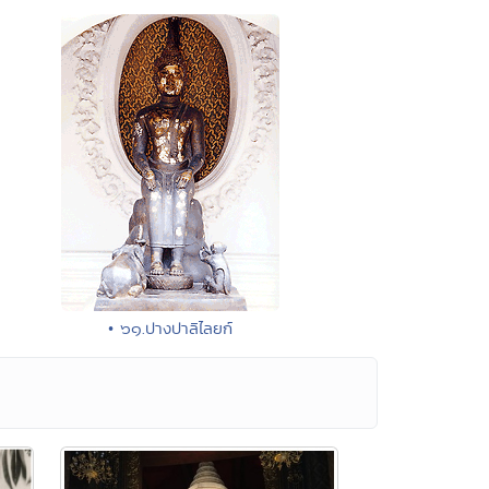
• ๖๑.ปางปาลิไลยก์