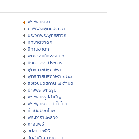
พระพุทธเจ้า
ภาพพระพุทธประวัติ
ประวัติพระพุทธสาวก
ทศชาติชาดก
นิทานชาดก
พุทธวจนในธรรมบท
มงคล ๓๘ ประการ
พุทธศาสนสุภาษิต
พุทธศาสนสุภาษิต ๖๒๑
สังเวชนียสถาน ๔ ตำบล
ปางพระพุทธรูป
พระพุทธรูปสำคัญ
พระพุทธศาสนาในไทย
ทำเนียบวัดไทย
พระอารามหลวง
ศาสนพิธี
อุปสมบทพิธี
วันสำคัญทางศาสนา