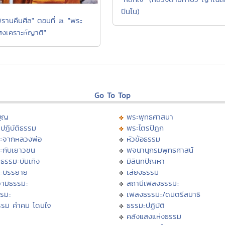
ปันโน)
รานคืนศีล" ตอนที่ ๒. "พระ
สงเคราะห์ญาติ"
Go To Top
บุญ
พระพุทธศาสนา
ปฏิบัติธรรม
พระไตรปิฏก
ะจากหลวงพ่อ
หัวข้อธรรม
ะกับเยาวชน
พจนานุกรมพุทธศาสน์
ธรรมะบันเทิง
มิลินทปัญหา
ะบรรยาย
เสียงธรรม
ามธรรมะ
สถานีเพลงธรรมะ
รรมะ
เพลงธรรมะ/ดนตรีสมาธิ
รรม คำคม โดนใจ
ธรรมะปฏิบัติ
ม
คลังแสงแห่งธรรม