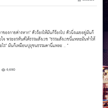
ิยาของกายต่างหาก" ตัวร้องไห้มันก็ร้องไป ตัวนิ่งเฉยอยู่มันก็
ียใจ พระอรหันต์ได้ธรรมสังเวช "ธรรมสังเวชนี่แหละมันทำให้
อะไร" มันก็เหมือนปุถุชนธรรมดานี่แหละ .. "
6,690