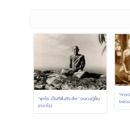
"การป
"พุทโธ เป็นที่พึ่งทีระลึก" (หลวงปู่ฝั้น
(หลวงป
อาจาโร)