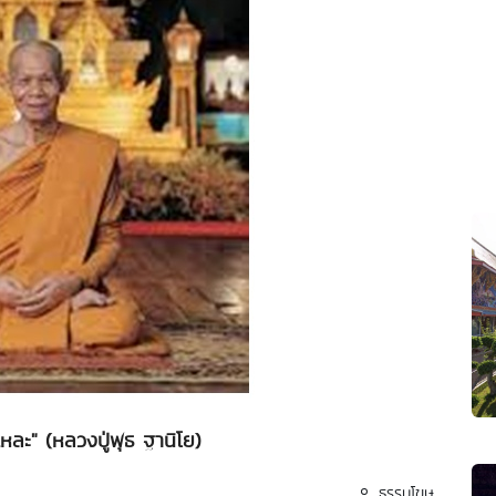
แหละ" (หลวงปู่พุธ ฐานิโย)
ธรรมโฆษ