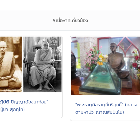
#เนื้อหาที่เกี่ยวข้อง
ฏิบัติ ปัญญาต้องมาก่อน"
"พระธาตุคือธาตุที่บริสุทธิ์" (หลวง
ู่ชา สุภทฺโท)
ตามหาบัว ญาณสัมปันโน)