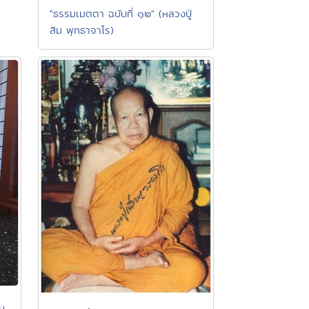
"ธรรมเมตตา ฉบับที่ ๑๒" (หลวงปู่
สิม พุทธาจาโร)
ม