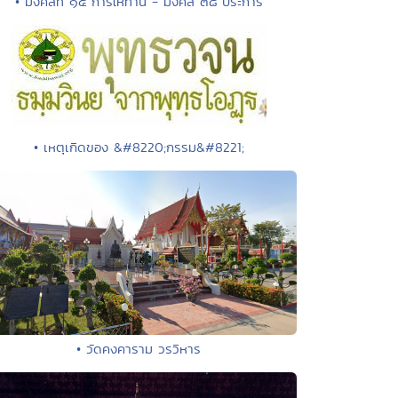
• มงคลที่ ๑๕ การให้ทาน - มงคล ๓๘ ประการ
• เหตุเกิดของ &#8220;กรรม&#8221;
• วัดคงคาราม วรวิหาร