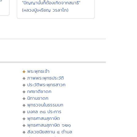
"ปัญญานั้นก็ต้องเกิดจากสมาธิ"
(หลวงปู่เหรียญ วรลาโภ)
พระพุทธเจ้า
ภาพพระพุทธประวัติ
ประวัติพระพุทธสาวก
ทศชาติชาดก
นิทานชาดก
พุทธวจนในธรรมบท
มงคล ๓๘ ประการ
พุทธศาสนสุภาษิต
พุทธศาสนสุภาษิต ๖๒๑
สังเวชนียสถาน ๔ ตำบล