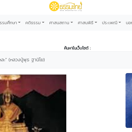
รรมศึกษา
คติธรรม
ศาสนสถาน
ศาสนพิธี
ประเพณี
บอ
ค้นหาในเว็บไซต์ :
หละ" (หลวงปู่พุธ ฐานิโย)