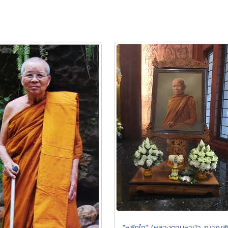
"หลักใจ" (หลวงตามหาบัว ญาณสั