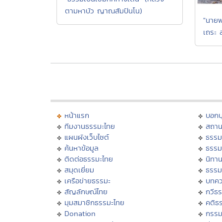
ตามหาบัว ญาณสัมปันโน)
"นายพ
เถระ 
หน้าแรก
บอก
ทีมงานธรรมะไทย
สถาน
แผนผังเว็บไซต์
ธรรม
ค้นหาข้อมูล
ธรรม
ติดต่อธรรมะไทย
นิทาน
สมุดเยี่ยม
ธรรม
เครือข่ายธรรมะ
บทคว
สัญลักษณ์ไทย
กวีธ
มุมสมาชิกธรรมะไทย
คติธ
Donation
กรร