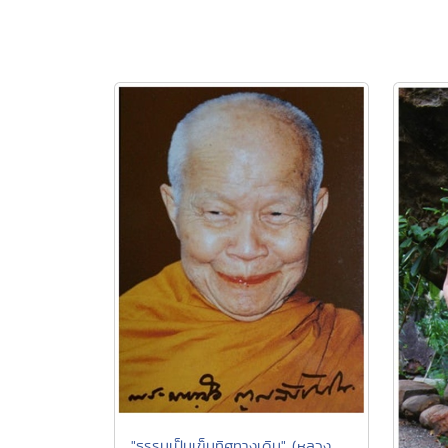
"ธรรมเป็นเข็มทิศทางเดิน" (หลวง