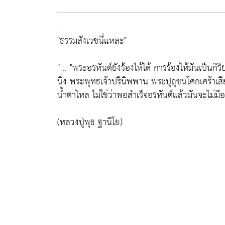
.
"ธรรมสังเวชนี่แหละ"
" .. "พระอรหันต์ยังร้องไห้ได้ การร้องไห้มันเป็นกิร
นิ่ง พระพุทธเจ้าปรินิพพาน พระปุถุชนโศกเศร้าเส
น้ำตาไหล ไม่ใช่ว่าพอสำเร็จอรหันต์แล้วมันจะไม่มี
(หลวงปู่พุธ ฐานิโย)