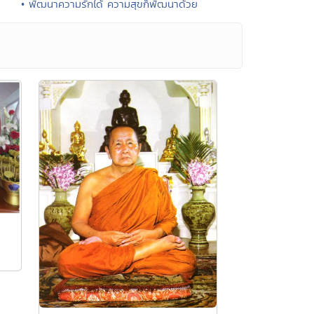
• พัฒนาความรักได้ ความสุขก็พัฒนาด้วย