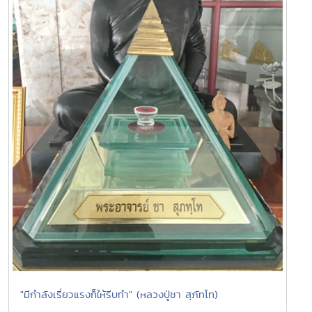
"มีกำลังเรี่ยวแรงก็ให้รีบทำ" (หลวงปู่ชา สุภัทโท)