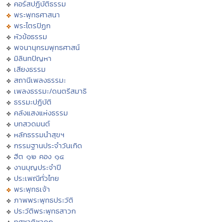
คอร์สปฏิบัติธรรม
พระพุทธศาสนา
พระไตรปิฏก
หัวข้อธรรม
พจนานุกรมพุทธศาสน์
มิลินทปัญหา
เสียงธรรม
สถานีเพลงธรรมะ
เพลงธรรมะ/ดนตรีสมาธิ
ธรรมะปฏิบัติ
คลังแสงแห่งธรรม
บทสวดมนต์
หลักธรรมนำสุขฯ
กรรมฐานประจำวันเกิด
ฮีต ๑๒ คอง ๑๔
งานบุญประจำปี
ประเพณีทั่วไทย
พระพุทธเจ้า
ภาพพระพุทธประวัติ
ประวัติพระพุทธสาวก
ทศชาติชาดก