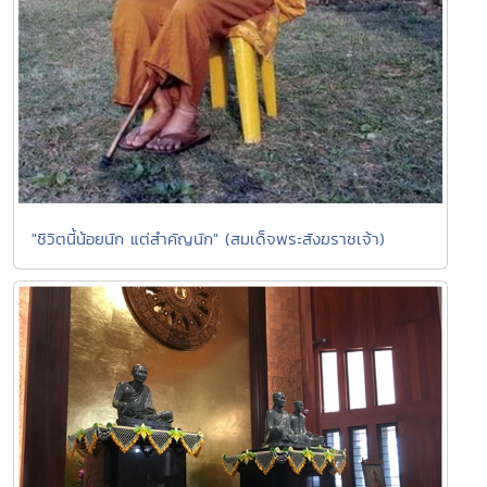
"ชิวิตนี้น้อยนัก แต่สำคัญนัก" (สมเด็จพระสังฆราชเจ้า)