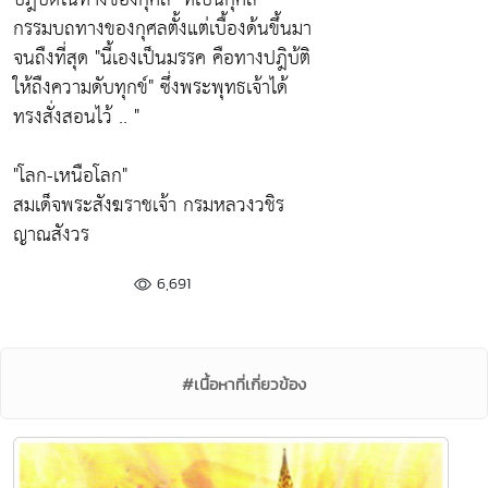
กรรมบถทางของกุศลตั้งแต่เบื้องด้นขึ้นมา
จนถืงที่สุด
"นี้เองเป็นมรรค คือทางปฎิบ้ติ
ให้ถืงความดับทุกข์"
ซึ่งพระพุทธเจ้าได้
ทรงสั่งสอนไว้ .. "
"โลก-เหนือโลก"
สมเด็จพระสังฆราชเจ้า กรมหลวงวชิร
ญาณสังวร
6,691
#เนื้อหาที่เกี่ยวข้อง