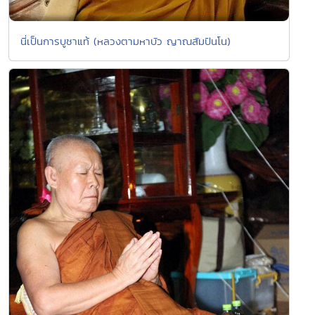
นี่เป็นการบูชาแท้ (หลวงตามหาบัว ญาณสัมปันโน)