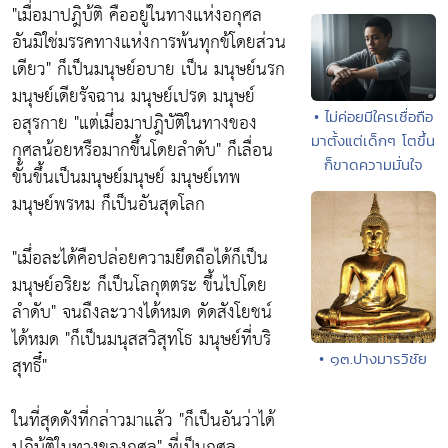
"เมื่อมาปฎิบ้ติ คืออยู่ในทางแห่งอกุศล
อันมิใช่มรรคทางแห่งการพ้นทุกข้โดยส่วน
เดียว"
ก็เป็นมนุษย์อบาย เป็น มนุษย์นรก
มนุษย์เดียรัจฉาน มนุษย์เปรด มนุษย์
• ไม่ค่อยมีใครเชื่อถือ
อสุรกาย
"แต่เมึ่อมาปฎิบัติในทางของ
มาตั้งแต่เด็กๆ โตขึ้น
กุศลน้อยหรือมากขึ้นโดยลำดับ"
ก็เลื่อน
ก็ขาดความมั่นใจ
ขั้นขึ้นเป็นมนุษย์มนุษย์ มนุษย์เทพ
มนุษย์พรหม ก็เป็นอันสุดโลก
"เมึ่อละได้คือปล่อยความยึดถือได้ก็เป็น
มนุษย์อริยะ ก็เป็นโลกุตตระ ขึ้นไปโดย
ลำดับ"
จนถืงละวางได้หมด ดัดสังโยชน์
ได้หมด
"ก็เป็นมนุสสวิสุทโธ มนุษย์ที่บริ
• ๑๓.ปางมารวิชัย
สุทธึ๋"
ในที่สุดดังที่กล่าวมาแล้ว
"ก็เป็นอันว่าได้
ปฎิบ้ติในทางของกุศล"
ที่เป็นกุศล