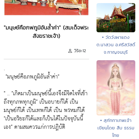
"มนุษย์คือภพภูมิอันล้ำค่า" (สมเด็จพระ
สังฆราชเจ้า)
• วัดวังผาแดง
ต.นาสวน อ.ศรีสวัสดิ์
วิริยะ12
จ.กาญจนบุรี
.
"มนุษย์คือภพภูมิอันล้ำค่า"
" ..
"เกิดมาเป็นมนุษย์นี้เองจืงมีจิดใจที่เข้า
ถึงทุกภพทุกภูมิ"
เป็นอบายก็ได้ เป็น
มนุษย์ก็ได้ เป็นเทพก็ได้ เป็น พรหมก็ได้
"เป็นอริยะก็ได้และก็เป็นได้ในปัจจุบันนี้
• สุภัททาเทพเจ้า
เอง"
ดามสมควรแก่การปฎิบ้ติ
เขียนโดย สืบ ธรรม
ไทย