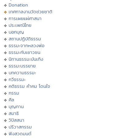
Donation
เทศกาลงานวัดช่วยชาติ
การเผยแผ่ศาสนา
ประเพณีไทย
บอกบุญ
สถานปฏิบัติธรรม
ธรรมะจากหลวงพ่อ
ธรรมะกับเยาวชน
นิทานธรรมะบันเทิง
ธรรมะบรรยาย
บทความธรรมะ
กวีธรรมะ
คติธรรม คำคม โดนใจ
กรรม
ศีล
บุญทาน
สมาธิ
วิปัสสนา
ปริวาสกรรม
ฟังสวดมนต์