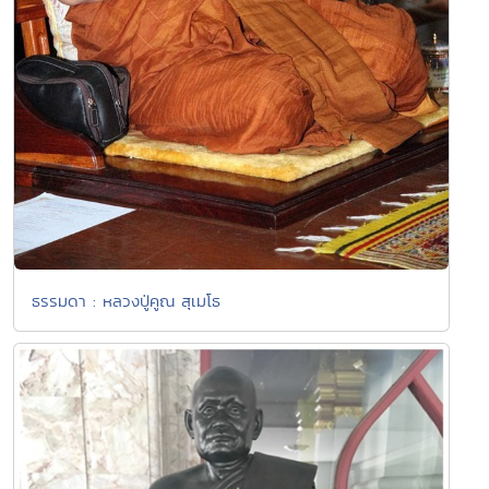
ธรรมดา : หลวงปู่คูณ สุเมโธ