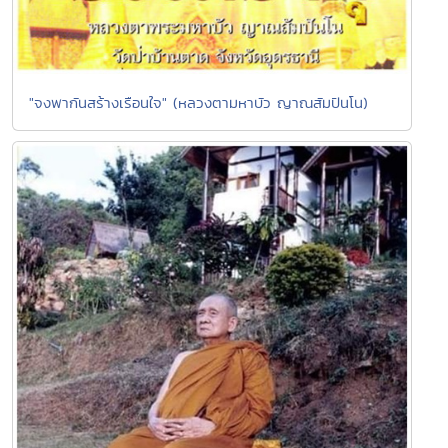
"จงพากันสร้างเรือนใจ" (หลวงตามหาบัว ญาณสัมปันโน)