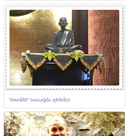
"รักษาให้ดี" (หลวงปู่มั่น ภูริทัตโต)