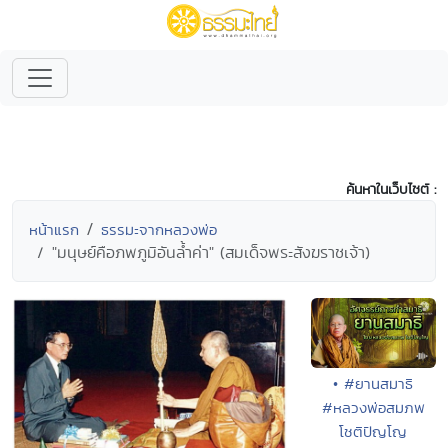
ค้นหาในเว็บไซต์ :
หน้าแรก
ธรรมะจากหลวงพ่อ
"มนุษย์คือภพภูมิอันล้ำค่า" (สมเด็จพระสังฆราชเจ้า)
• #ยานสมาธิ
#หลวงพ่อสมภพ
โชติปัญโญ