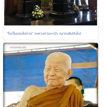
"ใจเป็นของไม่ตาย" (หลวงตามหาบัว ญาณสัมปันโน)