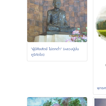
"ผู้มีศีลสัตย์ ไม่ตกต่ำ" (หลวงปู่มั่น
ภูริทัตโต)
พุทธศ