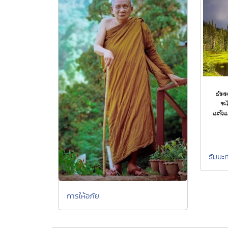
ธัมมะท
การให้อภัย