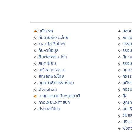
หน้าแรก
บอก
ทีมงานธรรมะไทย
สถาน
แผนผังเว็บไซต์
ธรรม
ค้นหาข้อมูล
ธรรม
ติดต่อธรรมะไทย
นิทาน
สมุดเยี่ยม
ธรรม
เครือข่ายธรรมะ
บทคว
สัญลักษณ์ไทย
กวีธ
มุมสมาชิกธรรมะไทย
คติธ
Donation
กรร
เทศกาลงานวัดช่วยชาติ
ศีล
การเผยแผ่ศาสนา
บุญท
ประเพณีไทย
สมาธิ
วิปัส
ปริว
ฟังส