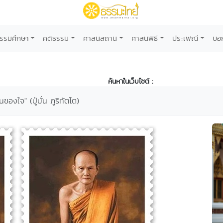
รรมศึกษา
คติธรรม
ศาสนสถาน
ศาสนพิธี
ประเพณี
บอ
ค้นหาในเว็บไซต์ :
นของใจ" (ปู่มั่น ภูริทัตโต)