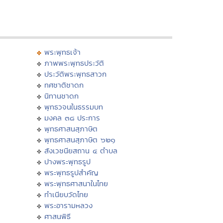
พระพุทธเจ้า
ภาพพระพุทธประวัติ
ประวัติพระพุทธสาวก
ทศชาติชาดก
นิทานชาดก
พุทธวจนในธรรมบท
มงคล ๓๘ ประการ
พุทธศาสนสุภาษิต
พุทธศาสนสุภาษิต ๖๒๑
สังเวชนียสถาน ๔ ตำบล
ปางพระพุทธรูป
พระพุทธรูปสำคัญ
พระพุทธศาสนาในไทย
ทำเนียบวัดไทย
พระอารามหลวง
ศาสนพิธี