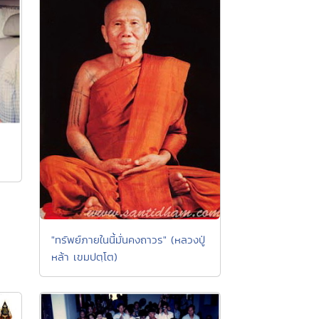
"ทรัพย์ภายในนี้มั่นคงถาวร" (หลวงปู่
หล้า เขมปตฺโต)