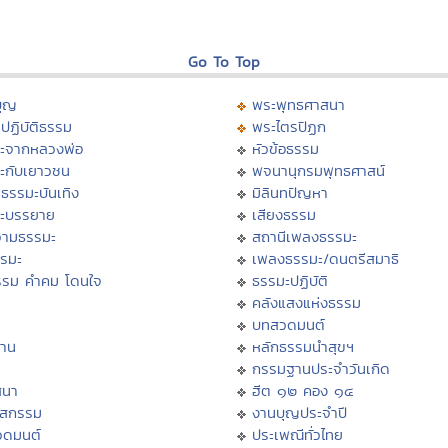
Go To Top
บุญ
พระพุทธศาสนา
ปฏิบัติธรรม
พระไตรปิฏก
ะจากหลวงพ่อ
หัวข้อธรรม
ะกับเยาวชน
พจนานุกรมพุทธศาสน์
ธรรมะบันเทิง
มิลินทปัญหา
ะบรรยาย
เสียงธรรม
ามธรรมะ
สถานีเพลงธรรมะ
รรมะ
เพลงธรรมะ/ดนตรีสมาธิ
รรม คำคม โดนใจ
ธรรมะปฏิบัติ
ม
คลังแสงแห่งธรรม
บทสวดมนต์
าน
หลักธรรมนำสุขฯ
กรรมฐานประจำวันเกิด
สนา
ฮีต ๑๒ คอง ๑๔
าสกรรม
งานบุญประจำปี
วดมนต์
ประเพณีทั่วไทย