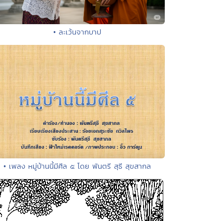
• ละเว้นจากบาป
• เพลง หมู่บ้านนี้มีศีล ๕ โดย พันตรี สุธี สุขสากล