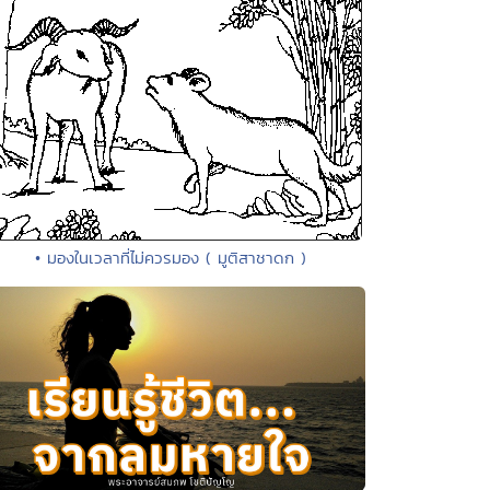
• มองในเวลาที่ไม่ควรมอง ( มูติสาชาดก )