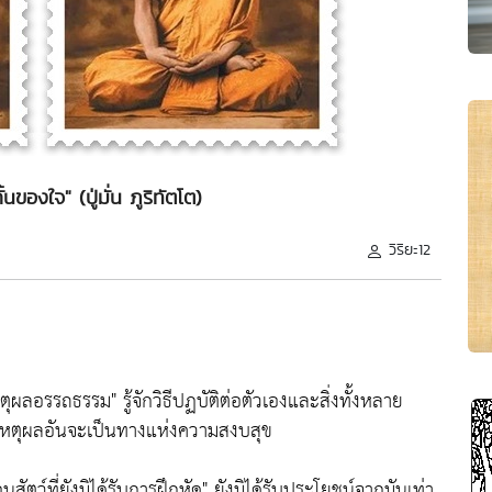
้นของใจ" (ปู่มั่น ภูริทัตโต)
วิริยะ12
หตุผลอรรถธรรม"
รู้จักวิธีปฏบัติต่อตัวเองและสิ่งทั้งหลาย
นเหตุผลอันจะเป็นทางแห่งความสงบสุข
นสัตว์ที่ยังมิได้รับการฝึกหัด"
ยังมิได้รับประโยชน์จากมันเท่า