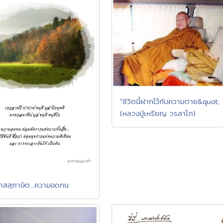
"ชีวิตนี้ฝากไว้กับความตาย&quot;
(หลวงปู่เหรียญ วรลาโภ)
าสสุภาษิต...ความอดทน