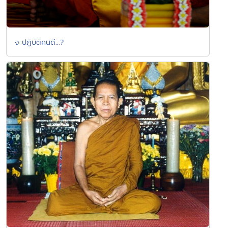
จะปฏิบัติคนดี...?