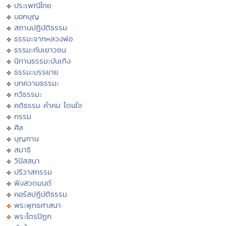
ประเพณีไทย
บอกบุญ
สถานปฏิบัติธรรม
ธรรมะจากหลวงพ่อ
ธรรมะกับเยาวชน
นิทานธรรมะบันเทิง
ธรรมะบรรยาย
บทความธรรมะ
กวีธรรมะ
คติธรรม คำคม โดนใจ
กรรม
ศีล
บุญทาน
สมาธิ
วิปัสสนา
ปริวาสกรรม
ฟังสวดมนต์
คอร์สปฏิบัติธรรม
พระพุทธศาสนา
พระไตรปิฏก