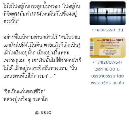
ไม่ใช่ไปอยู่กับกระดูกนั้นหรอก
"ไปอยู่กับ
ที่จิตตรงมันห่วงตรงไหนมันก็ไปข้องอยู่
ตรงนั้น"
• กลอนธรรมะ วุ่น
อย่างที่ในนิทานท่านกล่าวไว้
"คนโบราณ
เอาเงินไปฝังไว้ในดิน ตายแล้วก็เกิดเป็นงู
เฝ้าไหเงินอยู่นั้น"
เป็นอย่างงี้แหละ
เพราะดูเฉย ๆ เอาเงินนั้นไปใช้จ่ายอะไรก็
• 174(21/07/64)
ไม่ได้ เฝ้าอยู่เพราะจิตมันหวงแหน
"นั่น
เวลา 18.00 น.
แหละคนที่ไม่ได้ภาวนา"
.. "
บรรยายธรรม โดย
พระสมจิตร สุธมฺโม
"จิตเป็นแก่นของชีวิต"
หลวงปู่เหรียญ วรลาโภ
6,690