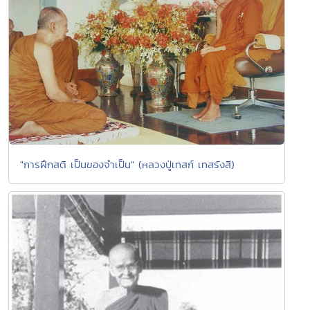
"การฝึกสติ เป็นของจำเป็น" (หลวงปู่เทสก์ เทสรังสี)