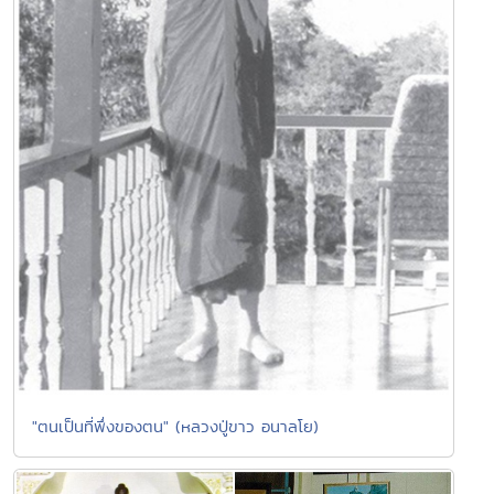
"ตนเป็นที่พึ่งของตน" (หลวงปู่ขาว อนาลโย)