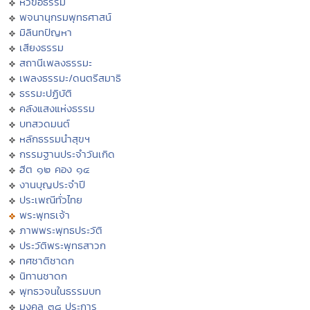
หัวข้อธรรม
พจนานุกรมพุทธศาสน์
มิลินทปัญหา
เสียงธรรม
สถานีเพลงธรรมะ
เพลงธรรมะ/ดนตรีสมาธิ
ธรรมะปฏิบัติ
คลังแสงแห่งธรรม
บทสวดมนต์
หลักธรรมนำสุขฯ
กรรมฐานประจำวันเกิด
ฮีต ๑๒ คอง ๑๔
งานบุญประจำปี
ประเพณีทั่วไทย
พระพุทธเจ้า
ภาพพระพุทธประวัติ
ประวัติพระพุทธสาวก
ทศชาติชาดก
นิทานชาดก
พุทธวจนในธรรมบท
มงคล ๓๘ ประการ