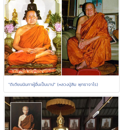
"ติเตียนนินทาผู้อื่นเป็นบาป" (หลวงปู่สิม พุทธาจาโร)