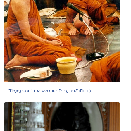
"ปัญญาสาม" (หลวงตามหาบัว ญาณสัมปันโน)