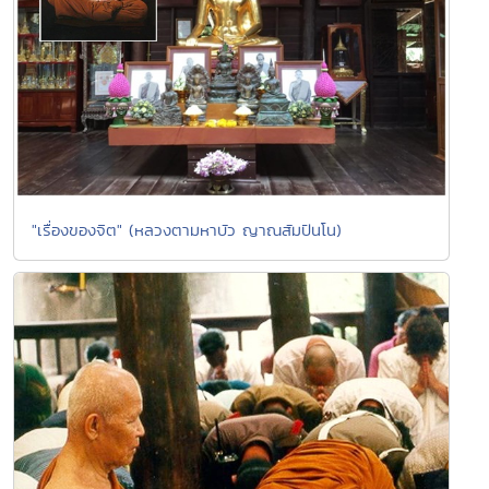
"เรื่องของจิต" (หลวงตามหาบัว ญาณสัมปันโน)