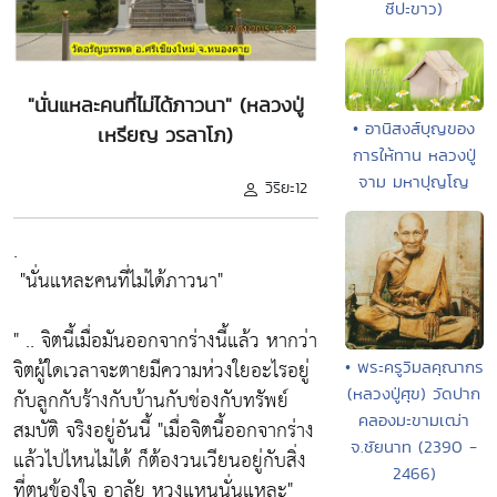
ชีปะขาว)
"นั่นแหละคนที่ไม่ได้ภาวนา" (หลวงปู่
• อานิสงส์บุญของ
เหรียญ วรลาโภ)
การให้ทาน หลวงปู่
จาม มหาปุญโญ
วิริยะ12
.
"นั่นแหละคนที่ไม่ได้ภาวนา"
" .. จิตนี้เมื่อมันออกจากร่างนี้แล้ว หากว่า
จิตผู้ใดเวลาจะตายมีความห่วงใยอะไรอยู่
• พระครูวิมลคุณากร
(หลวงปู่ศุข) วัดปาก
กับลูกกับร้างกับบ้านกับช่องกับทรัพย์
คลองมะขามเฒ่า
สมบัติ จริงอยู่อันนี้
"เมื่อจิตนี้ออกจากร่าง
จ.ชัยนาท (2390 -
แล้วไปไหนไม่ได้ ก็ต้องวนเวียนอยู่กับสิ่ง
2466)
ที่ตนข้องใจ อาลัย หวงแหนนั่นแหละ"