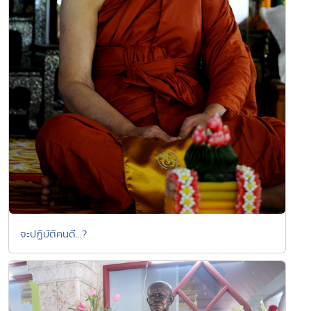
จะปฏิบัติคนดี...?