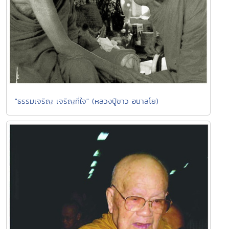
"ธรรมเจริญ เจริญที่ใจ" (หลวงปู่ขาว อนาลโย)