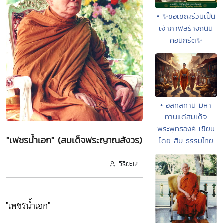
• ✨ขอเชิญร่วมเป็น
เจ้าภาพสร้างถนน
คอนกรีต✨
• อสทิสทาน มหา
ทานแด่สมเด็จ
พระพุทธองค์ เขียน
"เพชรน้ำเอก" (สมเด็จพระญาณสังวร)
โดย สืบ ธรรมไทย
วิริยะ12
"เพชรน้ำเอก"