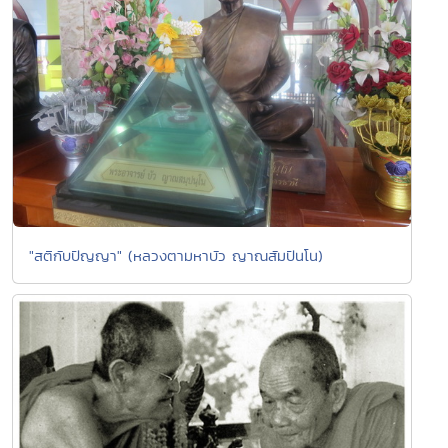
"สติกับปัญญา" (หลวงตามหาบัว ญาณสัมปันโน)