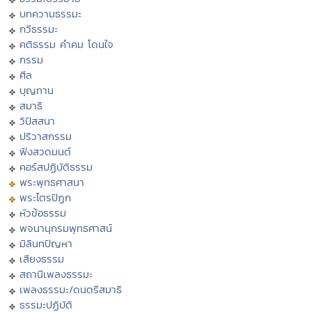
บทความธรรมะ
กวีธรรมะ
คติธรรม คำคม โดนใจ
กรรม
ศีล
บุญทาน
สมาธิ
วิปัสสนา
ปริวาสกรรม
ฟังสวดมนต์
คอร์สปฏิบัติธรรม
พระพุทธศาสนา
พระไตรปิฏก
หัวข้อธรรม
พจนานุกรมพุทธศาสน์
มิลินทปัญหา
เสียงธรรม
สถานีเพลงธรรมะ
เพลงธรรมะ/ดนตรีสมาธิ
ธรรมะปฏิบัติ