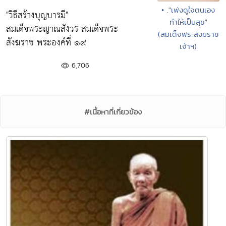
• ."เพ่งดูใจตนเอง
"วิธีสร้างบุญบารมี"
ทำให้เป็นสุข"
สมเด็จพระญาณสังวร สมเด็จพระ
(สมเด็จพระสังฆราช
สังฆราช พระองค์ที่ ๑๙
เจ้าฯ)
6,706
#เนื้อหาที่เกี่ยวข้อง