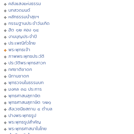
คลังแสงแห่งธรรม
บทสวดมนต์
หลักธรรมนำสุขฯ
กรรมฐานประจำวันเกิด
ฮีต ๑๒ คอง ๑๔
งานบุญประจำปี
ประเพณีทั่วไทย
พระพุทธเจ้า
ภาพพระพุทธประวัติ
ประวัติพระพุทธสาวก
ทศชาติชาดก
นิทานชาดก
พุทธวจนในธรรมบท
มงคล ๓๘ ประการ
พุทธศาสนสุภาษิต
พุทธศาสนสุภาษิต ๖๒๑
สังเวชนียสถาน ๔ ตำบล
ปางพระพุทธรูป
พระพุทธรูปสำคัญ
พระพุทธศาสนาในไทย