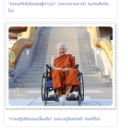
"ธรรมเกิดในใจของผู้ภาวนา" (หลวงตามหาบัว ญาณสัมปัน
โน)
"การปฏิบัติธรรมเบื้องต้น" (หลวงปู่จันทร์ศรี จันททีโป)