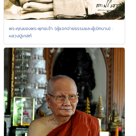
พระคุณของพระพุทธเจ้า (ผู้แจกจ่ายธรรมและผู้เบิกบาน) :
หลวงปู่เทสก์