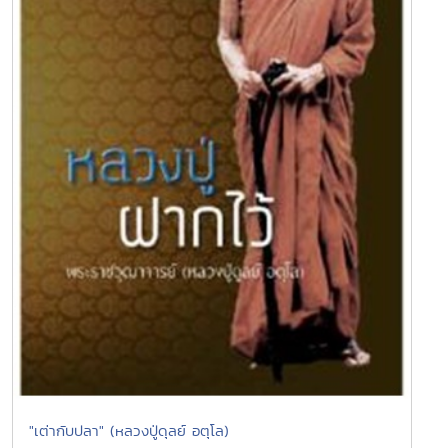
"เต่ากับปลา" (หลวงปู่ดุลย์ อตุโล)