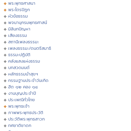
พระพุทธศาสนา
พระไตรปิฏก
หัวข้อธรรม
พจนานุกรมพุทธศาสน์
มิลินทปัญหา
เสียงธรรม
สถานีเพลงธรรมะ
เพลงธรรมะ/ดนตรีสมาธิ
ธรรมะปฏิบัติ
คลังแสงแห่งธรรม
บทสวดมนต์
หลักธรรมนำสุขฯ
กรรมฐานประจำวันเกิด
ฮีต ๑๒ คอง ๑๔
งานบุญประจำปี
ประเพณีทั่วไทย
พระพุทธเจ้า
ภาพพระพุทธประวัติ
ประวัติพระพุทธสาวก
ทศชาติชาดก