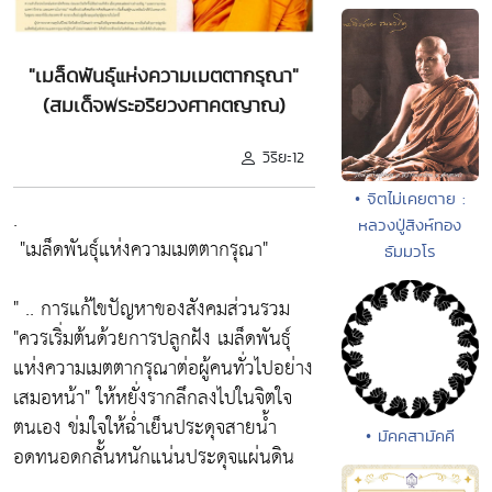
"เมล็ดพันธุ์แห่งความเมตตากรุณา"
(สมเด็จพระอริยวงศาคตญาณ)
วิริยะ12
• จิตไม่เคยตาย :
.
หลวงปู่สิงห์ทอง
"เมล็ดพันธุ์แห่งความเมตตากรุณา"
ธัมมวโร
" .. การแก้ไขปัญหาของสังคมส่วนรวม
"ควรเริ่มต้นด้วยการปลูกฝัง เมล็ดพันธุ์
แห่งความเมตตากรุณาต่อผู้คนทั่วไปอย่าง
เสมอหน้า"
ให้หยั่งรากลึกลงไปในจิตใจ
ตนเอง ข่มใจให้ฉ่ำเย็นประดุจสายน้ำ
• มัคคสามัคคี
อดทนอดกลั้นหนักแน่นประดุจแผ่นดิน