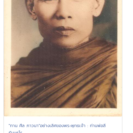
"ทาน ศีล ภาวนา"อย่างเลิศของพระพุทธเจ้า : ท่านพ่อลี
ธัมมธโร