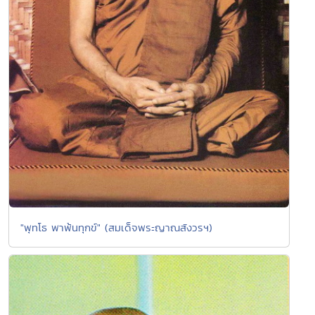
"พุทโธ พาพ้นทุกข์" (สมเด็จพระญาณสังวรฯ)