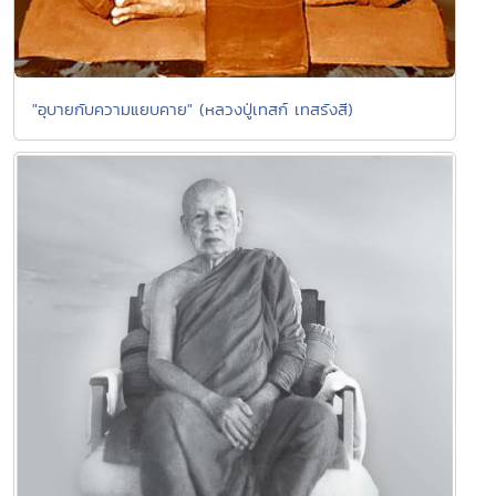
"อุบายกับความแยบคาย" (หลวงปู่เทสก์ เทสรังสี)