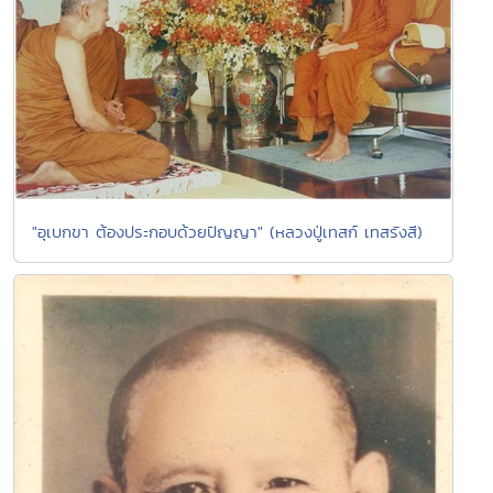
"อุเบกขา ต้องประกอบด้วยปัญญา" (หลวงปู่เทสก์ เทสรังสี)