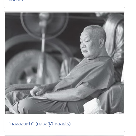
"หลงของเก่า" (หลวงปู่ลี กุสลธโร)