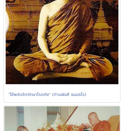
"ใช้พลังจิตรักษาโรคภัย" (ท่านพ่อลี ธมฺมธโร)