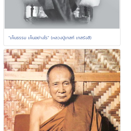
"เห็นธรรม เห็นอย่างไร" (หลวงปู่เทสก์ เทสรังสี)