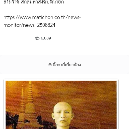
สังฆราช สกลมหาสังฆปริณายก
https://www.matichon.co.th/news-
monitor/news_2508824
6,689
#เนื้อหาที่เกี่ยวข้อง