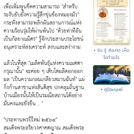
เพื่อเพิ่มพูนขีดความสามารถ
"สำหรับ
ระงับยับยั้งความรู้สึกขุ่นข้องหมองมัว"
กระทั่งสามารถพลิกผันสถานการณ์แห่ง
ความร้อนรุ่มให้ผ่านพ้นไป
"ด้วยท่าทีอัน
เป็นกัลยาณมิตร"
รู้จักประสานประโยชน์
อนุเคราะห์สงเคราะห์ สงบและสง่างาม
• รับ รู้ สังเกตุ เห็น
ไม่ทำอะไร
แล้วในที่สุด
"เมล็ดพันธุ์แห่งความเมตตา
กรุณานั้น"
จะค่อย ๆ เติบโตผลิดอกออก
ผล
"เป็นความกลมเกลียวสมานฉันท์"
แผ่
กิ่งก้านสาขาแห่งสันติสุข ปกคลุมถิ่นฐาน
• คู่มือมนุษย์
บ้านเมืองนั้นให้เป็นรมณียสถานได้อย่าง
มั่นคงและยั่งยืน .. "
"ประทานพรปีใหม่ ๒๕๖๔"
สมเด็จพระอริยวงศาคตญาณ สมเด็จพระ