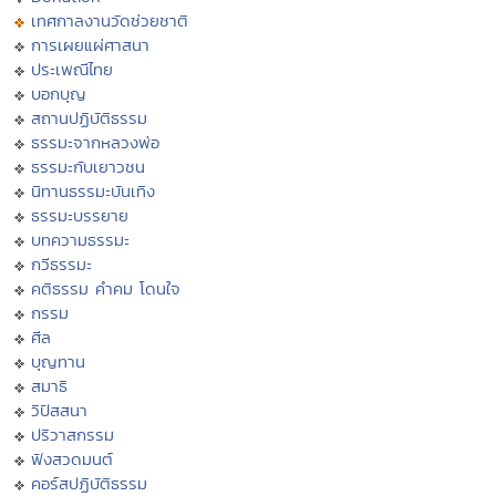
เทศกาลงานวัดช่วยชาติ
การเผยแผ่ศาสนา
ประเพณีไทย
บอกบุญ
สถานปฏิบัติธรรม
ธรรมะจากหลวงพ่อ
ธรรมะกับเยาวชน
นิทานธรรมะบันเทิง
ธรรมะบรรยาย
บทความธรรมะ
กวีธรรมะ
คติธรรม คำคม โดนใจ
กรรม
ศีล
บุญทาน
สมาธิ
วิปัสสนา
ปริวาสกรรม
ฟังสวดมนต์
คอร์สปฏิบัติธรรม