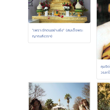
"เพราะรักตนอย่างยิ่ง" (สมเด็จพระ
ญาณสังวรฯ)
คุมจิต
วรลา