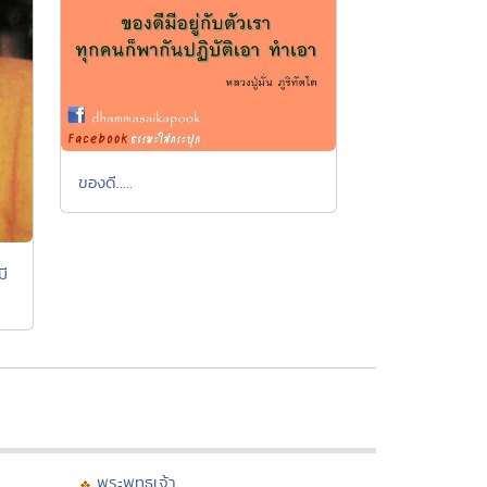
ของดี.....
มี
พระพุทธเจ้า