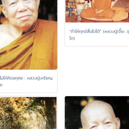
"ทำให้ทุกข์สิ้นไปได้" (หลวงปู่เจี๊ยะ จ
โท)
ไม่ให้คิดอกุศล : หลวงปู่เหรียญ
โภ