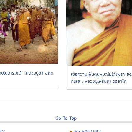
โทษในอารมณ์" (หลวงปู่ชา สุภทฺ
เชื่อความเห็นตนหมดไม่ได้เพราะยัง
กิเลส : หลวงปู่เหรียญ วรลาโภ
Go To Top
บุญ
พระพุทธศาสนา