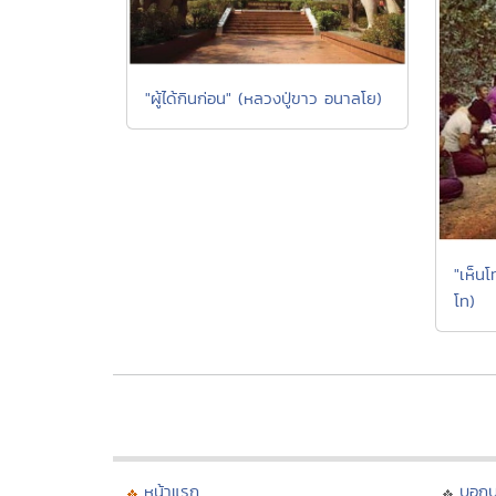
"ผู้ได้กินก่อน" (หลวงปู่ขาว อนาลโย)
"เห็น
โท)
หน้าแรก
บอก