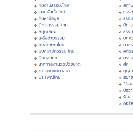
ทีมงานธรรมะไทย
สถาน
แผนผังเว็บไซต์
ธรรม
ค้นหาข้อมูล
ธรรม
ติดต่อธรรมะไทย
นิทาน
สมุดเยี่ยม
ธรรม
เครือข่ายธรรมะ
บทคว
สัญลักษณ์ไทย
กวีธ
มุมสมาชิกธรรมะไทย
คติธ
Donation
กรร
เทศกาลงานวัดช่วยชาติ
ศีล
การเผยแผ่ศาสนา
บุญท
ประเพณีไทย
สมาธิ
วิปัส
ปริว
ฟังส
คอร์ส