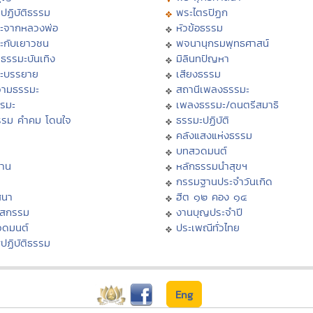
ปฏิบัติธรรม
พระไตรปิฏก
ะจากหลวงพ่อ
หัวข้อธรรม
ะกับเยาวชน
พจนานุกรมพุทธศาสน์
ธรรมะบันเทิง
มิลินทปัญหา
ะบรรยาย
เสียงธรรม
ามธรรมะ
สถานีเพลงธรรมะ
รรมะ
เพลงธรรมะ/ดนตรีสมาธิ
รรม คำคม โดนใจ
ธรรมะปฏิบัติ
ม
คลังแสงแห่งธรรม
บทสวดมนต์
าน
หลักธรรมนำสุขฯ
กรรมฐานประจำวันเกิด
สนา
ฮีต ๑๒ คอง ๑๔
าสกรรม
งานบุญประจำปี
วดมนต์
ประเพณีทั่วไทย
ปฏิบัติธรรม
Eng