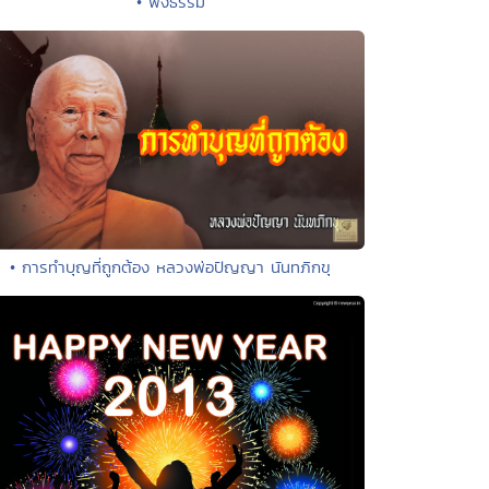
• พึ่งธรรม
• การทำบุญที่ถูกต้อง หลวงพ่อปัญญา นันทภิกขุ