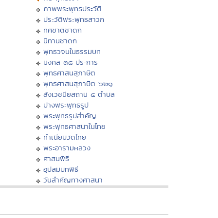
ภาพพระพุทธประวัติ
ประวัติพระพุทธสาวก
ทศชาติชาดก
นิทานชาดก
พุทธวจนในธรรมบท
มงคล ๓๘ ประการ
พุทธศาสนสุภาษิต
พุทธศาสนสุภาษิต ๖๒๑
สังเวชนียสถาน ๔ ตำบล
ปางพระพุทธรูป
พระพุทธรูปสำคัญ
พระพุทธศาสนาในไทย
ทำเนียบวัดไทย
พระอารามหลวง
ศาสนพิธี
อุปสมบทพิธี
วันสำคัญทางศาสนา