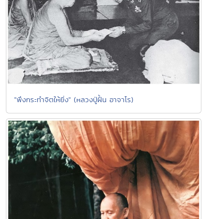
"พึงกระทำจิตให้ยิ่ง" (หลวงปู่ฝั้น อาจาโร)