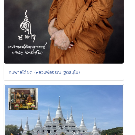
คบพาลได้ผิด (หลวงพ่อจรัญ ฐิตธมฺโม)