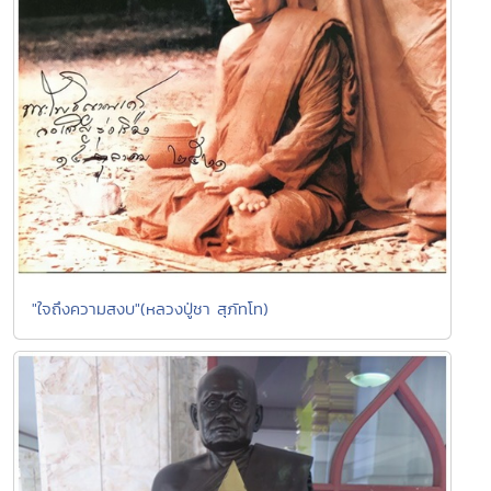
"ใจถึงความสงบ"(หลวงปู่ชา สุภัทโท)