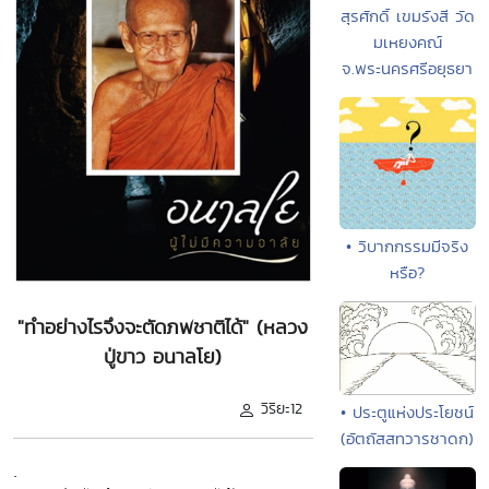
สุรศักดิ์ เขมรังสี วัด
มเหยงคณ์
จ.พระนครศรีอยุธยา
• วิบากกรรมมีจริง
หรือ?
"ทำอย่างไรจึงจะตัดภพชาติได้" (หลวง
ปู่ขาว อนาลโย)
วิริยะ12
• ประตูแห่งประโยชน์
(อัตถัสสทวารชาดก)
.