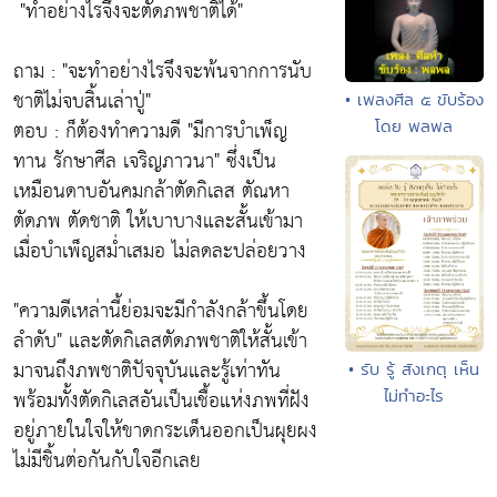
"ทำอย่างไรจึงจะตัดภพชาติได้"
ถาม :
"จะทำอย่างไรจึงจะพ้นจากการนับ
ชาติไม่จบสิ้นเล่าปู่"
• เพลงศีล ๕ ขับร้อง
ตอบ : ก็ต้องทำความดี
"มีการบำเพ็ญ
โดย พลพล
ทาน รักษาศีล เจริญภาวนา"
ซึ่งเป็น
เหมือนดาบอันคมกล้าตัดกิเลส ตัณหา
ตัดภพ ตัดชาติ ให้เบาบางและสั้นเข้ามา
เมื่อบำเพ็ญสม่ำเสมอ ไม่ลดละปล่อยวาง
"ความดีเหล่านี้ย่อมจะมีกำลังกล้าขึ้นโดย
ลำดับ"
และตัดกิเลสตัดภพชาติให้สั้นเข้า
มาจนถึงภพชาติปัจจุบันและรู้เท่าทัน
• รับ รู้ สังเกตุ เห็น
พร้อมทั้งตัดกิเลสอันเป็นเชื้อแห่งภพที่ฝัง
ไม่ทำอะไร
อยู่ภายในใจให้ขาดกระเด็นออกเป็นผุยผง
ไม่มีชิ้นต่อกันกับใจอีกเลย