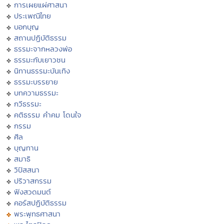
การเผยแผ่ศาสนา
ประเพณีไทย
บอกบุญ
สถานปฏิบัติธรรม
ธรรมะจากหลวงพ่อ
ธรรมะกับเยาวชน
นิทานธรรมะบันเทิง
ธรรมะบรรยาย
บทความธรรมะ
กวีธรรมะ
คติธรรม คำคม โดนใจ
กรรม
ศีล
บุญทาน
สมาธิ
วิปัสสนา
ปริวาสกรรม
ฟังสวดมนต์
คอร์สปฏิบัติธรรม
พระพุทธศาสนา