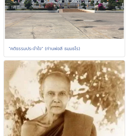
"คติธรรมประจำใจ" (ท่านพ่อลี ธมฺมธโร)