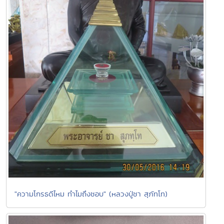
"ความโกรธดีไหม ทำไมถึงชอบ" (หลวงปู่ชา สุภัทโท)