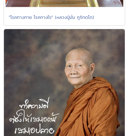
"โรคทางกาย โรคทางใจ" (หลวงปู่มั่น ภูริทตฺโต)