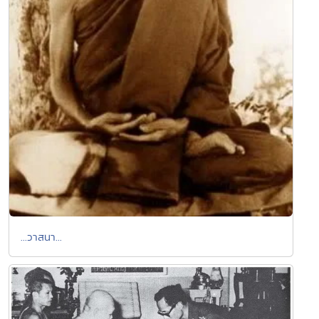
...วาสนา...