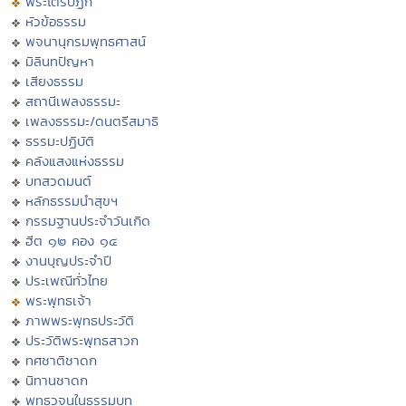
พระไตรปิฏก
หัวข้อธรรม
พจนานุกรมพุทธศาสน์
มิลินทปัญหา
เสียงธรรม
สถานีเพลงธรรมะ
เพลงธรรมะ/ดนตรีสมาธิ
ธรรมะปฏิบัติ
คลังแสงแห่งธรรม
บทสวดมนต์
หลักธรรมนำสุขฯ
กรรมฐานประจำวันเกิด
ฮีต ๑๒ คอง ๑๔
งานบุญประจำปี
ประเพณีทั่วไทย
พระพุทธเจ้า
ภาพพระพุทธประวัติ
ประวัติพระพุทธสาวก
ทศชาติชาดก
นิทานชาดก
พุทธวจนในธรรมบท