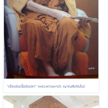
"เรื่องฉันเนื้อฉันปลา" (หลวงตามหาบัว ญาณสัมปันโน)