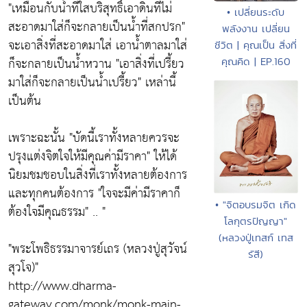
"เหมือนกับน้ำที่ใสบริสุทธิ์เอาดินที่ไม่
• เปลี่ยนระดับ
สะอาดมาใส่ก็จะกลายเป็นน้ำที่สกปรก"
พลังงาน เปลี่ยน
จะเอาสิ่งที่สะอาดมาใส่ เอาน้ำตาลมาใส่
ชีวิต | คุณเป็น สิ่งที่
ก็จะกลายเป็นน้ำหวาน
"เอาสิ่งที่เปรี้ยว
คุณคิด | EP.160
มาใส่ก็จะกลายเป็นน้ำเปรี้ยว"
เหล่านี้
เป็นต้น
เพราะฉะนั้น
"บัดนี้เราทั้งหลายควรจะ
ปรุงแต่งจิตใจให้มีคุณค่ามีราคา"
ให้ได้
นิยมชมชอบในสิ่งที่เราทั้งหลายต้องการ
และทุกคนต้องการ
"ใจจะมีค่ามีราคาก็
• "จิตอบรมจิต เกิด
ต้องใจมีคุณธรรม"
.. "
โลกุตรปัญญา"
(หลวงปู่เทสก์ เทส
"พระโพธิธรรมาจารย์เถร (หลวงปู่สุวัจน์
รัสี)
สุวโจ)"
http://www.dharma-
gateway.com/monk/monk-main-