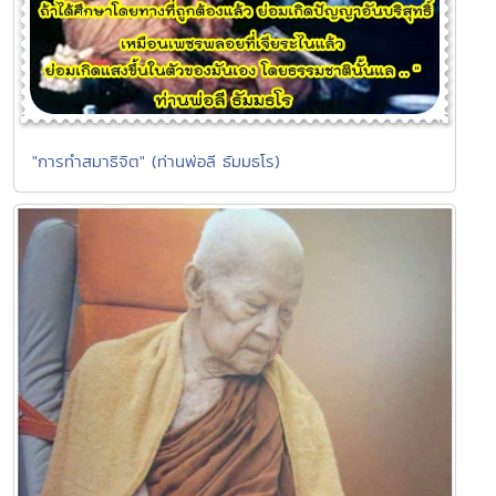
"การทำสมาธิจิต" (ท่านพ่อลี ธัมมธโร)