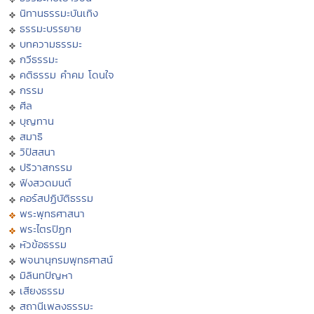
นิทานธรรมะบันเทิง
ธรรมะบรรยาย
บทความธรรมะ
กวีธรรมะ
คติธรรม คำคม โดนใจ
กรรม
ศีล
บุญทาน
สมาธิ
วิปัสสนา
ปริวาสกรรม
ฟังสวดมนต์
คอร์สปฏิบัติธรรม
พระพุทธศาสนา
พระไตรปิฏก
หัวข้อธรรม
พจนานุกรมพุทธศาสน์
มิลินทปัญหา
เสียงธรรม
สถานีเพลงธรรมะ