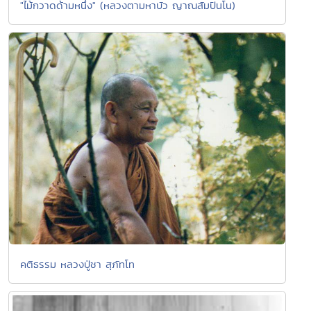
"ไม้กวาดด้ามหนึ่ง" (หลวงตามหาบัว ญาณสัมปันโน)
คติธรรม หลวงปู่ชา สุภัทโท