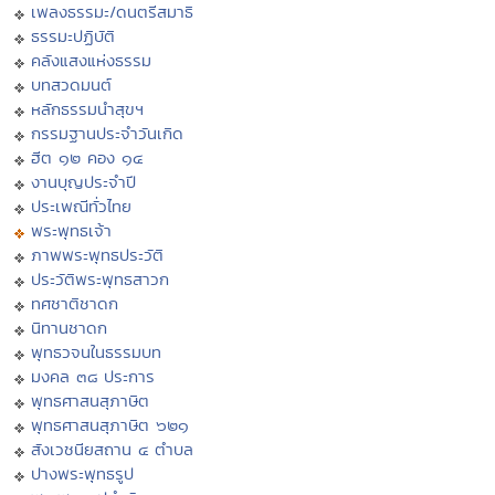
เพลงธรรมะ/ดนตรีสมาธิ
ธรรมะปฏิบัติ
คลังแสงแห่งธรรม
บทสวดมนต์
หลักธรรมนำสุขฯ
กรรมฐานประจำวันเกิด
ฮีต ๑๒ คอง ๑๔
งานบุญประจำปี
ประเพณีทั่วไทย
พระพุทธเจ้า
ภาพพระพุทธประวัติ
ประวัติพระพุทธสาวก
ทศชาติชาดก
นิทานชาดก
พุทธวจนในธรรมบท
มงคล ๓๘ ประการ
พุทธศาสนสุภาษิต
พุทธศาสนสุภาษิต ๖๒๑
สังเวชนียสถาน ๔ ตำบล
ปางพระพุทธรูป