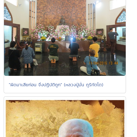
"ผิดมาเสียก่อน จึงปฏิบัติถูก" (หลวงปู่มั่น ภูริทัตโต)