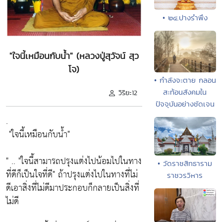
• ๒๔.ปางรำพึง
"ใจนี้เหมือนกับน้ำ" (หลวงปู่สุวัจน์ สุว
โจ)
• กำลังจะตาย กลอน
สะท้อนสังคมใน
วิริยะ12
ปัจจุบันอย่างชัดเจน
.
"ใจนี้เหมือนกับน้ำ"
" ..
"ใจนี้สามารถปรุงแต่งไปน้อมไปในทาง
• วัดราชสิทธาราม
ที่ดีก็เป็นใจที่ดี"
ถ้าปรุงแต่งไปในทางที่ไม่
ราชวรวิหาร
ดีเอาสิ่งที่ไม่ดีมาประกอบก็กลายเป็นสิ่งที่
ไม่ดี