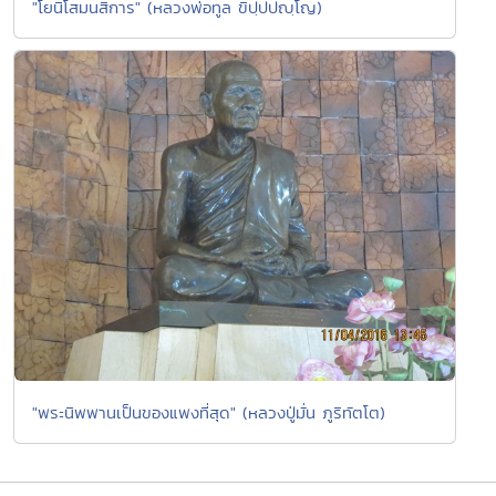
"โยนิโสมนสิการ" (หลวงพ่อทูล ขิปฺปปญฺโญ)
"พระนิพพานเป็นของแพงที่สุด" (หลวงปู่มั่น ภูริทัตโต)