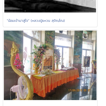
"น้อมเข้ามาสู่ใจ" (หลวงปู่แหวน สุจิณฺโณ)