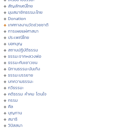
สัญลักษณ์ไทย
มุมสมาชิกธรรมะไทย
Donation
เทศกาลงานวัดช่วยชาติ
การเผยแผ่ศาสนา
ประเพณีไทย
บอกบุญ
สถานปฏิบัติธรรม
ธรรมะจากหลวงพ่อ
ธรรมะกับเยาวชน
นิทานธรรมะบันเทิง
ธรรมะบรรยาย
บทความธรรมะ
กวีธรรมะ
คติธรรม คำคม โดนใจ
กรรม
ศีล
บุญทาน
สมาธิ
วิปัสสนา