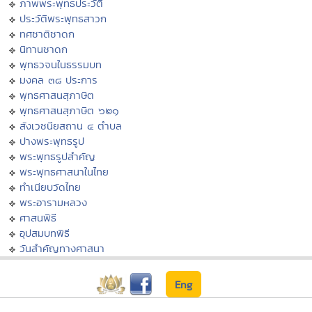
ภาพพระพุทธประวัติ
ประวัติพระพุทธสาวก
ทศชาติชาดก
นิทานชาดก
พุทธวจนในธรรมบท
มงคล ๓๘ ประการ
พุทธศาสนสุภาษิต
พุทธศาสนสุภาษิต ๖๒๑
สังเวชนียสถาน ๔ ตำบล
ปางพระพุทธรูป
พระพุทธรูปสำคัญ
พระพุทธศาสนาในไทย
ทำเนียบวัดไทย
พระอารามหลวง
ศาสนพิธี
อุปสมบทพิธี
วันสำคัญทางศาสนา
Eng