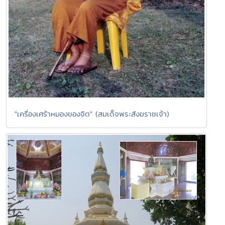
"เครื่องเศร้าหมองของจิต" (สมเด็จพระสังฆราชเจ้า)