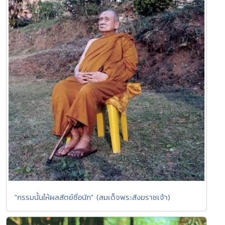
"กรรมนั้นให้ผลสัตย์ซื่อนัก" (สมเด็จพระสังฆราชเจ้า)