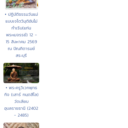
• ปฏิบัติธรรมวันแม่
แบบเจโตวิมุติอันไม่
กำเริบ(แก่น
พรหมจรรย์) 12 -
15 สิงหาคม 2569
ณ ปัณฑิตารมย์
สระบุรี
• พระครูวิเวกพุทธ
กิจ (เสาร์ กนฺตสีโล)
วัดเลียบ
อุบลราชธานี (2402
- 2485)