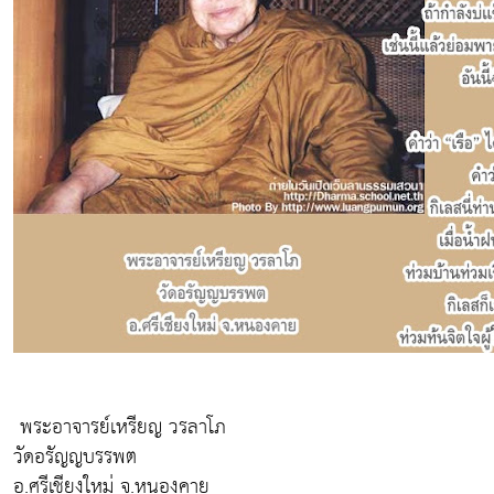
พระอาจารย์เหรียญ วรลาโภ
วัดอรัญญบรรพต
อ.ศรีเชียงใหม่ จ.หนองคาย