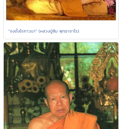
"จงตั้งใจภาวนา" (หลวงปู่สิม พุทฺธาจาโร)