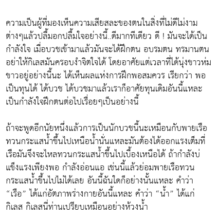
ความเป็นผู้ที่มองเห็นความเสียสละของตนในสิ่งที่ไม่ดีไม่งาม
ต่างๆแล้วปลื้มอกปลื้มใจอย่างนี้..ดีมากทีเดียว ดี ! มันจะได้เป็น
กำลังใจ เมื่อบวชเข้ามาแล้วมันจะได้ฝึกตน อบรมตน ทรมานตน
อย่าให้กิเลสมันครอบงำจิตใจได้ โดยอาศัยแต่เวลาที่ได้นุ่งขาวห่ม
ขาวอยู่อย่างนี้นะ ได้เห็นผลแห่งการฝึกพอสมควร เรียกว่า พอ
เป็นทุนได้ ได้บวช ได้บวชมาแล้วเราก็อาศัยทุนเดิมอันนี้แหละ
เป็นกำลังใจฝึกตนต่อไปเรื่อยๆเป็นอย่างนี้
ถ้าจะพูดอีกนัยหนึ่งแล้วการเป็นนักบวชนี้นะเหมือนกับพายเรือ
ทวนกระแสน้ำขึ้นไปเหนือน้ำนั่นแหละมันต้องได้ออกแรงเต็มที่
เรือมันจึงจะไหลทวนกระแสน้ำขึ้นไปเบื้องเหนือได้ ถ้ากำลังบ่
แข็งแรงเพียงพอ กำลังอ่อนแอ เช่นนี้แล้วย่อมพายเรือทวน
กระแสน้ำขึ้นไปไม่ได้เลย อันนี้ฉันใดก็อย่างนั้นแหละ คำว่า
“เรือ” ได้แก่อัตภาพร่างกายอันนี้แหละ คำว่า “น้ำ” ได้แก่
กิเลส กิเลสนี่ท่านเปรียบเหมือนอย่างห้วงน้ำ