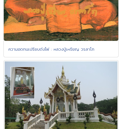
ความอดทนเปรียบดังไฟ : หลวงปู่เหรียญ วรลาโภ