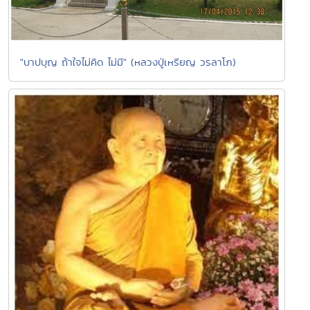
"บาปบุญ ถ้าใจไม่คิด ไม่มี" (หลวงปู่เหรียญ วรลาโภ)