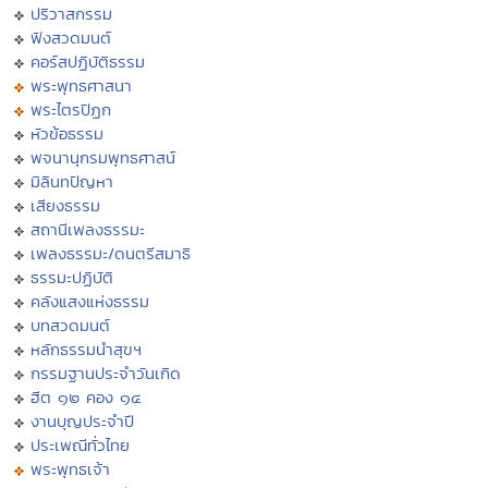
ปริวาสกรรม
ฟังสวดมนต์
คอร์สปฏิบัติธรรม
พระพุทธศาสนา
พระไตรปิฏก
หัวข้อธรรม
พจนานุกรมพุทธศาสน์
มิลินทปัญหา
เสียงธรรม
สถานีเพลงธรรมะ
เพลงธรรมะ/ดนตรีสมาธิ
ธรรมะปฏิบัติ
คลังแสงแห่งธรรม
บทสวดมนต์
หลักธรรมนำสุขฯ
กรรมฐานประจำวันเกิด
ฮีต ๑๒ คอง ๑๔
งานบุญประจำปี
ประเพณีทั่วไทย
พระพุทธเจ้า