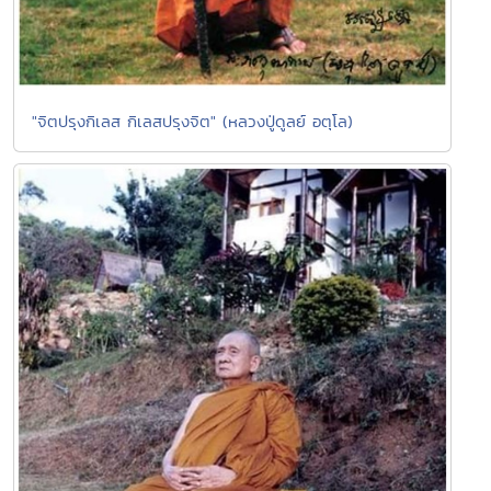
"จิตปรุงกิเลส กิเลสปรุงจิต" (หลวงปู่ดูลย์ อตุโล)