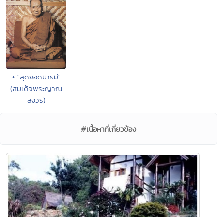
• "สุดยอดบารมี"
(สมเด็จพระญาณ
สังวร)
#เนื้อหาที่เกี่ยวข้อง