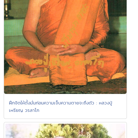
ฝึกจิตให้ตั้งมั่นก่อนความเจ็บความตายจะถึงตัว : หลวงปู่
เหรียญ วรลาโภ