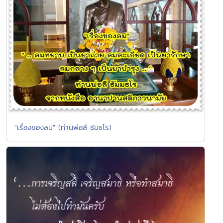
"เรื่องของลม" (ท่านพ่อลี ธัมธโร)