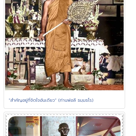
"สำคัญอยู่ที่จิตใจอันเดียว" (ท่านพ่อลี ธมฺมธโร)