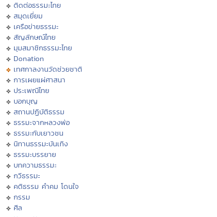
ติดต่อธรรมะไทย
สมุดเยี่ยม
เครือข่ายธรรมะ
สัญลักษณ์ไทย
มุมสมาชิกธรรมะไทย
Donation
เทศกาลงานวัดช่วยชาติ
การเผยแผ่ศาสนา
ประเพณีไทย
บอกบุญ
สถานปฏิบัติธรรม
ธรรมะจากหลวงพ่อ
ธรรมะกับเยาวชน
นิทานธรรมะบันเทิง
ธรรมะบรรยาย
บทความธรรมะ
กวีธรรมะ
คติธรรม คำคม โดนใจ
กรรม
ศีล