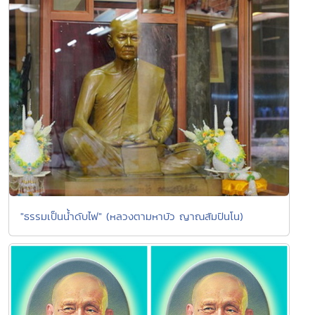
"ธรรมเป็นน้ำดับไฟ" (หลวงตามหาบัว ญาณสัมปันโน)