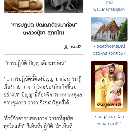
คณ์
พระนครศรีอยุธยา
"การปฏิบัติ ปัญญาต้องมาก่อน"
(หลวงปู่ชา สุภทฺโท)
• วัดสว่างอารมณ์
วิริยะ12
วรวิหาร (วัดจวน)
"การปฏิบัติ ปัญญาต้องมาก่อน"
" .. การปฏิบัตินี้ต้องปัญญามาก่อน
"มารู้
เรื่องกาย วาจาว่าโทษของมันเกิดขึ้นมา
อย่างไร"
ปัญญานี้ต้องพิจารณาหาเหตุผล
ควบคุมกาย วาจา จึงจะบริสุทธิ์ได้
• องคุลีมาล ร้อย
"ถ้ารู้จักอาการของกาย วาจาที่สุจริต
กรอง ตอนที่ 1
ทุจริตแล้ว"
ก็เห็นที่ปฏิบัติ
"ถ้าเห็นที่