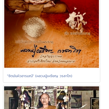
"จิตมันหิวอารมณ์" (หลวงปู่เหรียญ วรลาโภ)