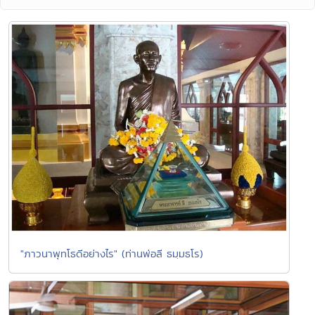
"ภาวนาพุทโธดีอย่างไร" (ท่านพ่อลี ธมฺมธโร)