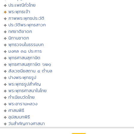
ประเพณีทั่วไทย
พระพุทธเจ้า
ภาพพระพุทธประวัติ
ประวัติพระพุทธสาวก
ทศชาติชาดก
นิทานชาดก
พุทธวจนในธรรมบท
มงคล ๓๘ ประการ
พุทธศาสนสุภาษิต
พุทธศาสนสุภาษิต ๖๒๑
สังเวชนียสถาน ๔ ตำบล
ปางพระพุทธรูป
พระพุทธรูปสำคัญ
พระพุทธศาสนาในไทย
ทำเนียบวัดไทย
พระอารามหลวง
ศาสนพิธี
อุปสมบทพิธี
วันสำคัญทางศาสนา