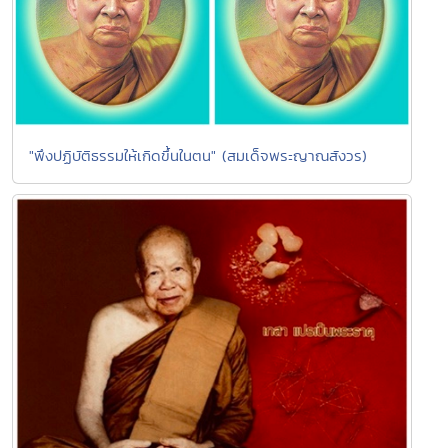
"พึงปฏิบัติธรรมให้เกิดขึ้นในตน" (สมเด็จพระญาณสังวร)