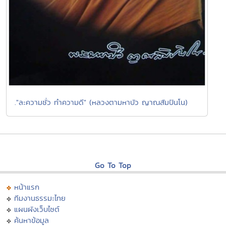
."ละความชั่ว ทำความดี" (หลวงตามหาบัว ญาณสัมปันโน)
Go To Top
หน้าแรก
ทีมงานธรรมะไทย
แผนผังเว็บไซต์
ค้นหาข้อมูล