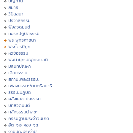
บุญทาน
สมาธิ
วิปัสสนา
ปริวาสกรรม
ฟังสวดมนต์
คอร์สปฏิบัติธรรม
พระพุทธศาสนา
พระไตรปิฏก
หัวข้อธรรม
พจนานุกรมพุทธศาสน์
มิลินทปัญหา
เสียงธรรม
สถานีเพลงธรรมะ
เพลงธรรมะ/ดนตรีสมาธิ
ธรรมะปฏิบัติ
คลังแสงแห่งธรรม
บทสวดมนต์
หลักธรรมนำสุขฯ
กรรมฐานประจำวันเกิด
ฮีต ๑๒ คอง ๑๔
งานบุญประจำปี