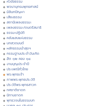
หัวข้อธรรม
พจนานุกรมพุทธศาสน์
มิลินทปัญหา
เสียงธรรม
สถานีเพลงธรรมะ
เพลงธรรมะ/ดนตรีสมาธิ
ธรรมะปฏิบัติ
คลังแสงแห่งธรรม
บทสวดมนต์
หลักธรรมนำสุขฯ
กรรมฐานประจำวันเกิด
ฮีต ๑๒ คอง ๑๔
งานบุญประจำปี
ประเพณีทั่วไทย
พระพุทธเจ้า
ภาพพระพุทธประวัติ
ประวัติพระพุทธสาวก
ทศชาติชาดก
นิทานชาดก
พุทธวจนในธรรมบท
มงคล ๓๘ ประการ