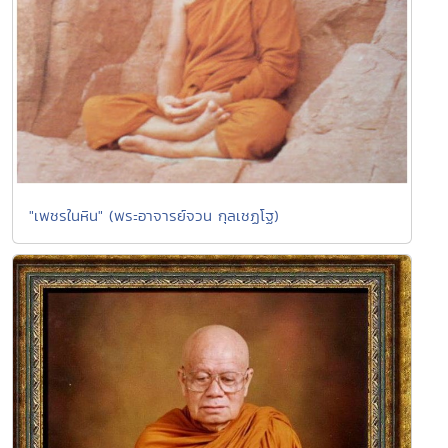
"เพชรในหิน" (พระอาจารย์จวน กุลเชฏโฐ)