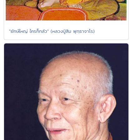
"ยักษ์ใหญ่ ใครก็กลัว" (หลวงปู่สิม พุทฺธาจาโร)