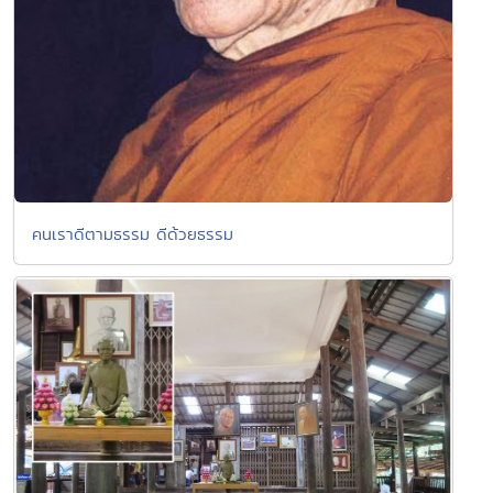
คนเราดีตามธรรม ดีด้วยธรรม