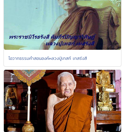
โอวาทธรรมคำสอนองค์หลวงปู่เทสก์ เทสรังสี