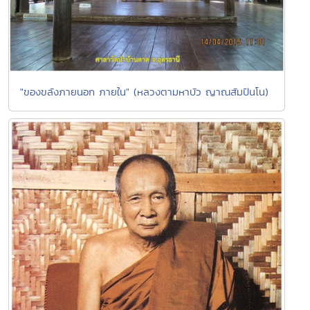
"ของขลังภายนอก ภายใน" (หลวงตามหาบัว ญาณสัมปันโน)