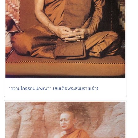
"ความโกรธกับปัญญา" (สมเด็จพระสังฆราชเจ้า)