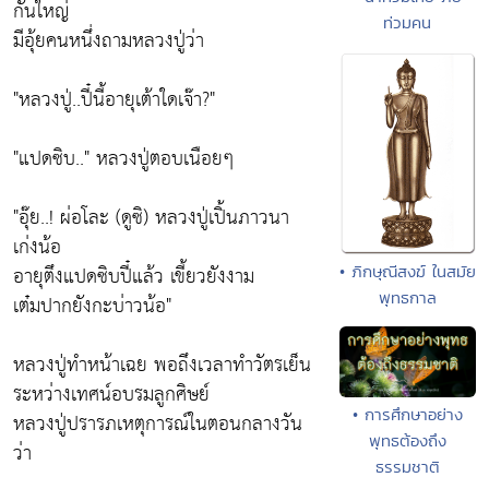
กันใหญ่
ท่วมคน
มีอุ้ยคนหนึ่งถามหลวงปู่ว่า
"หลวงปู่..ปี๋นี้อายุเต้าใดเจ๊า?"
"แปดซิบ.." หลวงปู่ตอบเนือยๆ
"อุ๊ย..! ผ่อโละ (ดูซิ) หลวงปู่เปิ้นภาวนา
เก่งน้อ
อายุตึงแปดซิบปี๋แล้ว เขี้ยวยังงาม
• ภิกษุณีสงฆ์ ในสมัย
พุทธกาล
เต๋มปากยังกะบ่าวน้อ"
หลวงปู่ทำหน้าเฉย พอถึงเวลาทำวัตรเย็น
ระหว่างเทศน์อบรมลูกศิษย์
• การศึกษาอย่าง
หลวงปู่ปรารภเหตุการณ์ในตอนกลางวัน
พุทธต้องถึง
ว่า
ธรรมชาติ