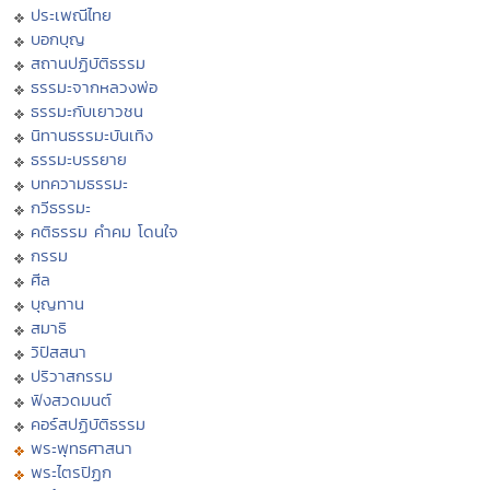
ประเพณีไทย
บอกบุญ
สถานปฏิบัติธรรม
ธรรมะจากหลวงพ่อ
ธรรมะกับเยาวชน
นิทานธรรมะบันเทิง
ธรรมะบรรยาย
บทความธรรมะ
กวีธรรมะ
คติธรรม คำคม โดนใจ
กรรม
ศีล
บุญทาน
สมาธิ
วิปัสสนา
ปริวาสกรรม
ฟังสวดมนต์
คอร์สปฏิบัติธรรม
พระพุทธศาสนา
พระไตรปิฏก