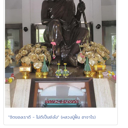
"จิตของเราดี - ไม่ดีเป็นยังไง" (หลวงปู่ฝั้น อาจาโร)