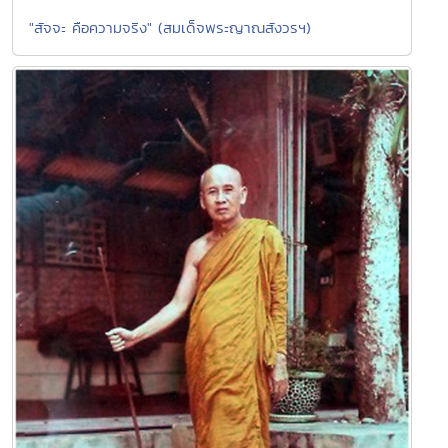
"สัจจะ คือความจริง" (สมเด็จพระญาณสังวรฯ)