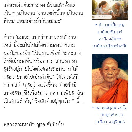
แต่ละแง่แต่ละกระทง ล้วนแล้วตั้งแต่
เป็นการเป็นงาน
"งานเหล่านี้แล เป็นงาน
ที่เหมาะสมอย่างยิ่งกับสมณะ"
• ทำทานเป็นบุญ
เหมือนกัน แต่
คำว่า
"สมณะ แปลว่าความสงบ"
งาน
อานิสงส์มาก
เหล่านี้จะเป็นไปเพื่อความสงบ ความ
อานิสงส์น้อยต่างกัน
ผ่องใสของจิต
"เป็นงานเพื่อชำระสะสาง
สิ่งที่เป็นมลทิน หรือความ สกปรก รก
รุงรังอยู่ภายในจิตใจของเรามานาน ให้
กระจายหายไปเป็นลำดับ"
จิตใจจะได้มี
ความสว่างกระจ่างแจ้งขึ้นมาด้วยรัศมี
แห่งธรรม ซึ่งเนื่องมาจากความเพียร
"อัน
เป็นงานสำคัญ"
ซึ่งเราทำอยู่ทุกวัน ๆ นี้ ..
"
• หลวงปู่ดูลย์ อตุโล
- วัดบูรพาราม
อ.เมือง จ.สุรินทร์
หลวงตามหาบัว ญาณสัมปันโน