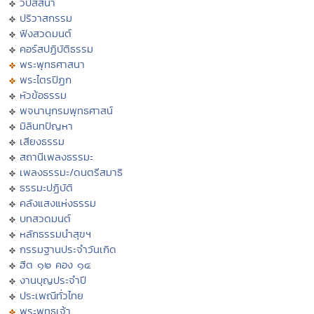
วิปัสสนา
ปริวาสกรรม
ฟังสวดมนต์
คอร์สปฏิบัติธรรม
พระพุทธศาสนา
พระไตรปิฏก
หัวข้อธรรม
พจนานุกรมพุทธศาสน์
มิลินทปัญหา
เสียงธรรม
สถานีเพลงธรรมะ
เพลงธรรมะ/ดนตรีสมาธิ
ธรรมะปฏิบัติ
คลังแสงแห่งธรรม
บทสวดมนต์
หลักธรรมนำสุขฯ
กรรมฐานประจำวันเกิด
ฮีต ๑๒ คอง ๑๔
งานบุญประจำปี
ประเพณีทั่วไทย
พระพุทธเจ้า