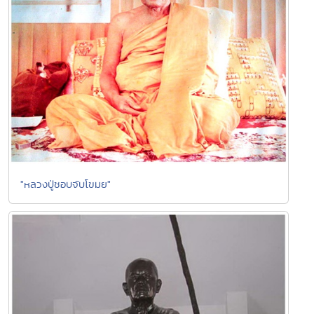
"หลวงปู่ชอบจับโขมย"