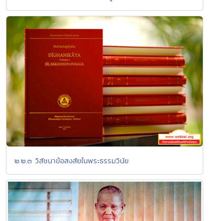
๒.๒.๓ วิสัชนาข้อสงสัยในพระธรรมวินัย