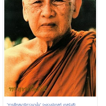
"การฝึกสมาธิภาวนานั้น" (หลวงปู่เทสก์ เทสรังสี)