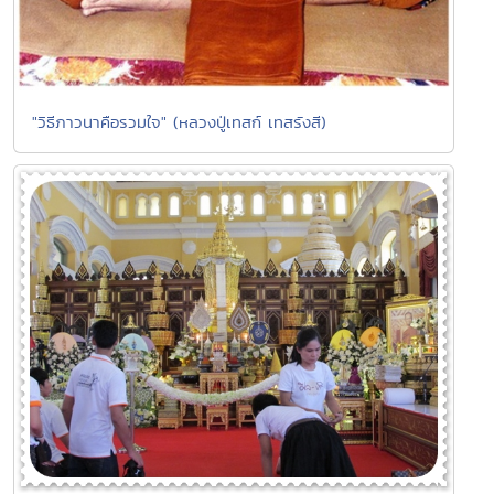
"วิธีภาวนาคือรวมใจ" (หลวงปู่เทสก์ เทสรังสี)