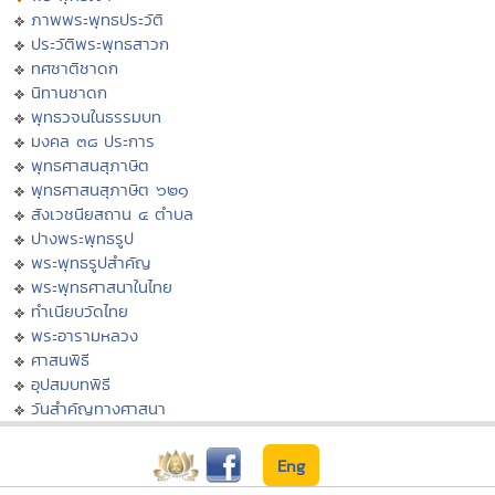
ภาพพระพุทธประวัติ
ประวัติพระพุทธสาวก
ทศชาติชาดก
นิทานชาดก
พุทธวจนในธรรมบท
มงคล ๓๘ ประการ
พุทธศาสนสุภาษิต
พุทธศาสนสุภาษิต ๖๒๑
สังเวชนียสถาน ๔ ตำบล
ปางพระพุทธรูป
พระพุทธรูปสำคัญ
พระพุทธศาสนาในไทย
ทำเนียบวัดไทย
พระอารามหลวง
ศาสนพิธี
อุปสมบทพิธี
วันสำคัญทางศาสนา
Eng