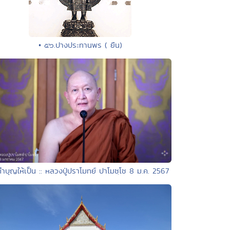
• ๕๖.ปางประทานพร ( ยืน)
ทำบุญให้เป็น :: หลวงปู่ปราโมทย์ ปาโมชฺโช 8 ม.ค. 2567