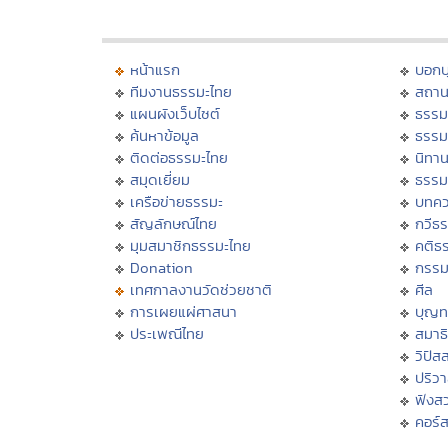
หน้าแรก
บอก
ทีมงานธรรมะไทย
สถาน
แผนผังเว็บไซต์
ธรรม
ค้นหาข้อมูล
ธรรม
ติดต่อธรรมะไทย
นิทาน
สมุดเยี่ยม
ธรรม
เครือข่ายธรรมะ
บทคว
สัญลักษณ์ไทย
กวีธ
มุมสมาชิกธรรมะไทย
คติธ
Donation
กรร
เทศกาลงานวัดช่วยชาติ
ศีล
การเผยแผ่ศาสนา
บุญท
ประเพณีไทย
สมาธิ
วิปัส
ปริว
ฟังส
คอร์ส