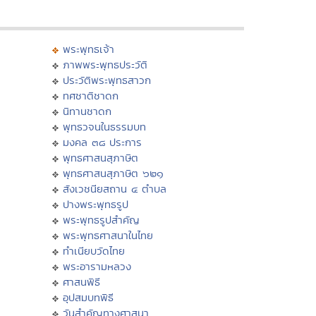
พระพุทธเจ้า
ภาพพระพุทธประวัติ
ประวัติพระพุทธสาวก
ทศชาติชาดก
นิทานชาดก
พุทธวจนในธรรมบท
มงคล ๓๘ ประการ
พุทธศาสนสุภาษิต
พุทธศาสนสุภาษิต ๖๒๑
สังเวชนียสถาน ๔ ตำบล
ปางพระพุทธรูป
พระพุทธรูปสำคัญ
พระพุทธศาสนาในไทย
ทำเนียบวัดไทย
พระอารามหลวง
ศาสนพิธี
อุปสมบทพิธี
วันสำคัญทางศาสนา