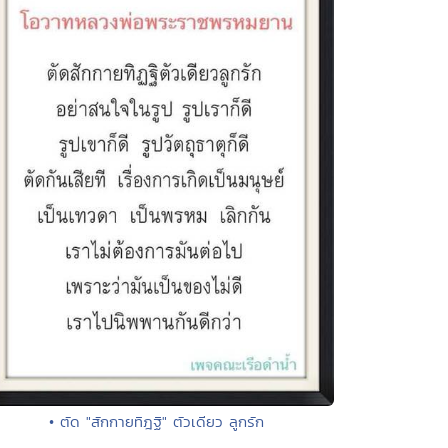
• ตัด "สักกายทิฎฐิ" ตัวเดียว ลูกรัก