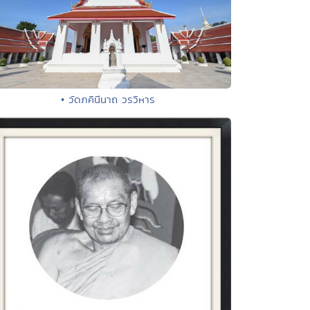
• วัดภคินีนาถ วรวิหาร