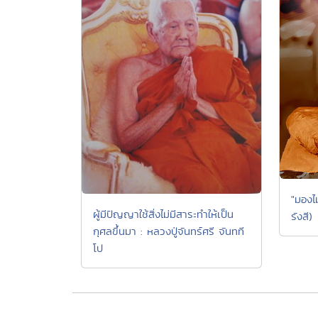
"มองไม
ผู้มีปัญญาใช้สิ่งไม่มีสาระทำให้เป็น
รังสี)
กุศลขึ้นมา : หลวงปู่จันทร์ศรี จันทที
โป