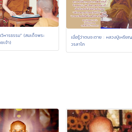
วิหารธรรม" (สมเด็จพระ
เมื่อรู้ว่าตนจะตาย : หลวงปู่เหรีย
ชเจ้า)
วรลาโภ