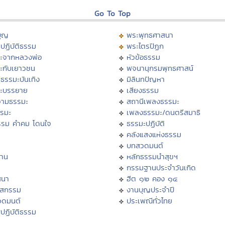
Go To Top
บุญ
พระพุทธศาสนา
ปฏิบัติธรรม
พระไตรปิฏก
ะจากหลวงพ่อ
หัวข้อธรรม
ะกับเยาวชน
พจนานุกรมพุทธศาสน์
ธรรมะบันเทิง
มิลินทปัญหา
ะบรรยาย
เสียงธรรม
ามธรรมะ
สถานีเพลงธรรมะ
รรมะ
เพลงธรรมะ/ดนตรีสมาธิ
รรม คำคม โดนใจ
ธรรมะปฏิบัติ
ม
คลังแสงแห่งธรรม
บทสวดมนต์
าน
หลักธรรมนำสุขฯ
กรรมฐานประจำวันเกิด
สนา
ฮีต ๑๒ คอง ๑๔
าสกรรม
งานบุญประจำปี
วดมนต์
ประเพณีทั่วไทย
ปฏิบัติธรรม