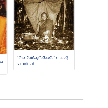
"รักษาจิตให้อยู่กับปัจจุบัน" (หลวงปู่
วง
ชา สุภัทโท)