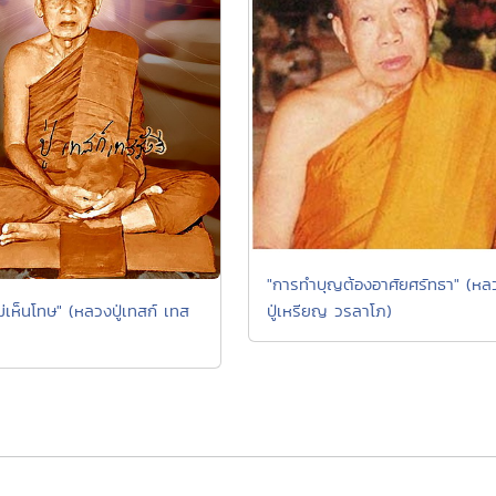
"การทำบุญต้องอาศัยศรัทธา" (หล
ปู่เหรียญ วรลาโภ)
่เห็นโทษ" (หลวงปู่เทสก์ เทส