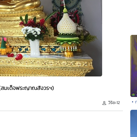
" (สมเด็จพระญาณสังวรฯ)
• 
วิริยะ12