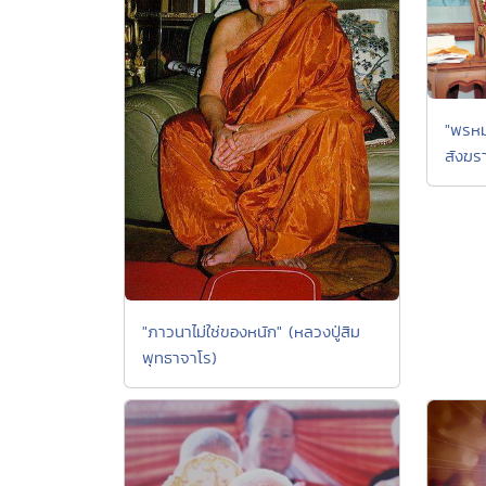
"พรหม
สังฆรา
"ภาวนาไม่ใช่ของหนัก" (หลวงปู่สิม
พุทธาจาโร)