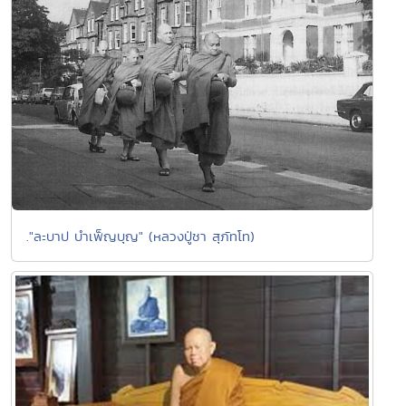
."ละบาป บำเพ็ญบุญ" (หลวงปู่ชา สุภัทโท)