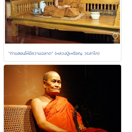
"ท่านสอนให้มึความฉลาด" (หลวงปู่เหรียญ วรลาโภ)