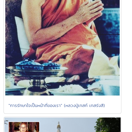
"การรักษาใจเป็นหน้าที่ของเรา" (หลวงปู่เทสก์ เทสรังสี)