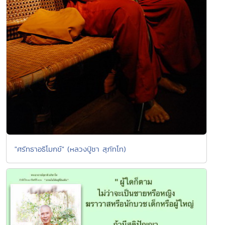
"ศรัทธาอธิโมกข์" (หลวงปู่ชา สุภัทโท)