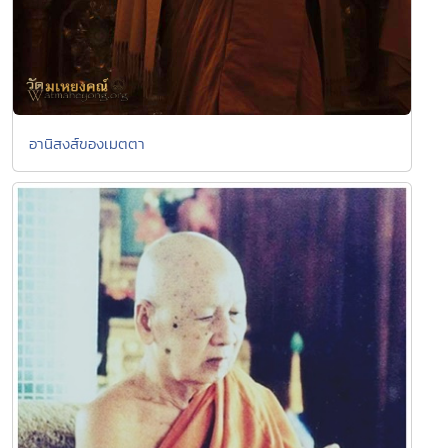
อานิสงส์ของเมตตา