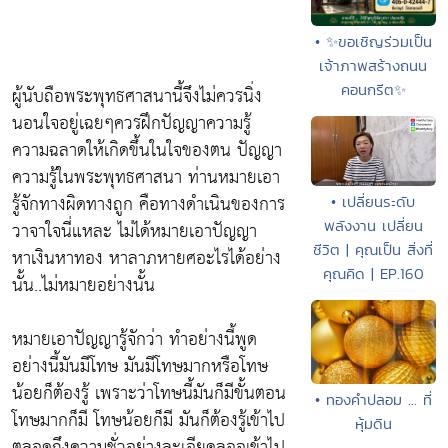
• ✨ขอเชิญร่วมเป็น
เจ้าภาพสร้างถนน
คอนกรีต✨
ผู้นับถือพระพุทธศาสนานี้จึงไม่ควรนิ่ง
นอนใจอยู่เฉยๆควรฝึกปัญญาความรู้
ความฉลาดให้เกิดขึ้นในใจของตน ปัญญา
ความรู้ในพระพุทธศาสนา ท่านหมายเอา
รู้จักทางผิดทางถูก คือทางดำเนินของการ
• เปลี่ยนระดับ
พลังงาน เปลี่ยน
วาจาใจนี่แหละ ไม่ได้หมายเอาปัญญา
ชีวิต | คุณเป็น สิ่งที่
หาเงินหาทอง หาลาภหายศอะไรได้อย่าง
คุณคิด | EP.160
นั้น..ไม่หมายอย่างนั้น
หมายเอาปัญญารู้จักว่า ทำอย่างนี้พูด
อย่างนี้มันมีโทษ มันมีโทษมากหรือโทษ
น้อยก็ต้องรู้ เพราะว่าโทษนี้มันก็มีขั้นตอน
• ทองคำปลอม ... ที่
โทษมากก็มี โทษน้อยก็มี มันก็ต้องรู้เข้าไป
หุ้มดิน
ตลอดถึงความชั่วอย่างละเอียดลออเข้าไป