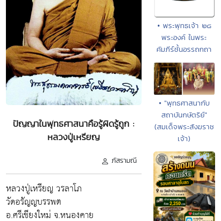
• พระพุทธเจ้า ๒๘
พระองค์ ในพระ
คัมภีร์ชั้นอรรถกถา
• "พุทธศาสนากับ
สถาบันกษัตริย์"
ปัญญาในพุทธศาสนาคือรู้ผิดรู้ถูก :
(สมเด็จพระสังฆราช
หลวงปู่เหรียญ
เจ้า)
ภัสรามณี
หลวงปู่เหรียญ วรลาโภ
วัดอรัญญบรรพต
อ.ศรีเชียงใหม่ จ.หนองคาย