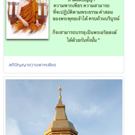
สติปัญญาความพากเพียร