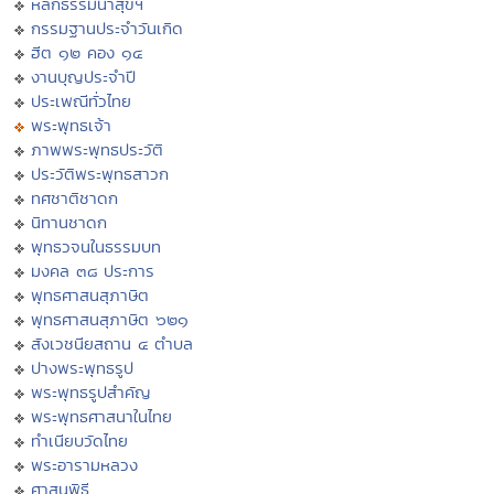
หลักธรรมนำสุขฯ
กรรมฐานประจำวันเกิด
ฮีต ๑๒ คอง ๑๔
งานบุญประจำปี
ประเพณีทั่วไทย
พระพุทธเจ้า
ภาพพระพุทธประวัติ
ประวัติพระพุทธสาวก
ทศชาติชาดก
นิทานชาดก
พุทธวจนในธรรมบท
มงคล ๓๘ ประการ
พุทธศาสนสุภาษิต
พุทธศาสนสุภาษิต ๖๒๑
สังเวชนียสถาน ๔ ตำบล
ปางพระพุทธรูป
พระพุทธรูปสำคัญ
พระพุทธศาสนาในไทย
ทำเนียบวัดไทย
พระอารามหลวง
ศาสนพิธี