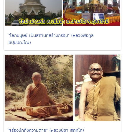
"โลกมนุษย์ เป็นสถานที่สร้างกรรม" (หลวงพ่อทูล
ขิปฺปปญฺโญ)
"เรื่องนึกถึงความตาย" (หลวงปู่ชา สุภัทโท)