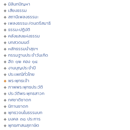
มิลินทปัญหา
เสียงธรรม
สถานีเพลงธรรมะ
เพลงธรรมะ/ดนตรีสมาธิ
ธรรมะปฏิบัติ
คลังแสงแห่งธรรม
บทสวดมนต์
หลักธรรมนำสุขฯ
กรรมฐานประจำวันเกิด
ฮีต ๑๒ คอง ๑๔
งานบุญประจำปี
ประเพณีทั่วไทย
พระพุทธเจ้า
ภาพพระพุทธประวัติ
ประวัติพระพุทธสาวก
ทศชาติชาดก
นิทานชาดก
พุทธวจนในธรรมบท
มงคล ๓๘ ประการ
พุทธศาสนสุภาษิต