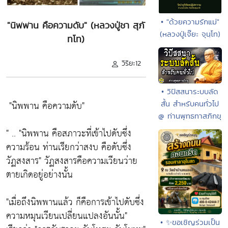
• "ด้วยความรักแม่"
"นิพพาน คือความดับ" (หลวงปู่ชา สุภั
(หลวงปู่เจ๊ยะ จุนฺโท)
ทโท)
วิริยะ12
• วิปัสสนาระบบลัด
"นิพพาน คือความดับ"
สั้น สำหรับคนทั่วไป
@ ท่านพุทธทาสภิกขุ
" ..
"นิพพาน คือสภาวะที่เข้าไปดับซึ่ง
ความร้อน ท่านเรียกว่าสงบ คือดับซึ่ง
วัฏสงสาร"
วัฏสงสารคือความเวียนว่าย
ตายเกิดอยู่อย่างนั้น
"เมื่อถึงนิพพานแล้ว ก็คือการเข้าไปดับซึ่ง
ความหมุนเวียนเปลี่ยนแปลงอันนั้น"
• ✨ขอเชิญร่วมเป็น