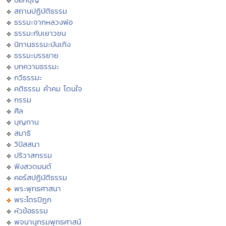
สถานปฏิบัติธรรม
ธรรมะจากหลวงพ่อ
ธรรมะกับเยาวชน
นิทานธรรมะบันเทิง
ธรรมะบรรยาย
บทความธรรมะ
กวีธรรมะ
คติธรรม คำคม โดนใจ
กรรม
ศีล
บุญทาน
สมาธิ
วิปัสสนา
ปริวาสกรรม
ฟังสวดมนต์
คอร์สปฏิบัติธรรม
พระพุทธศาสนา
พระไตรปิฏก
หัวข้อธรรม
พจนานุกรมพุทธศาสน์