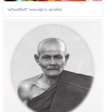
"แก้วมณีโชติ" (หลวงปู่ขาว อนาลโย)