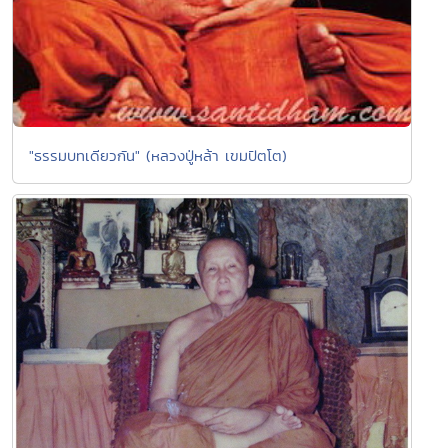
"ธรรมบทเดียวกัน" (หลวงปู่หล้า เขมปัตโต)