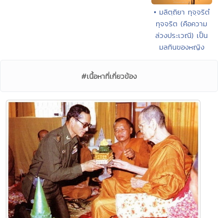
• มลิตฺถิยา ทุจฺจริตํ
ทุจจริต (คือความ
ล่วงประเวณี) เป็น
มลทินของหญิง
#เนื้อหาที่เกี่ยวข้อง