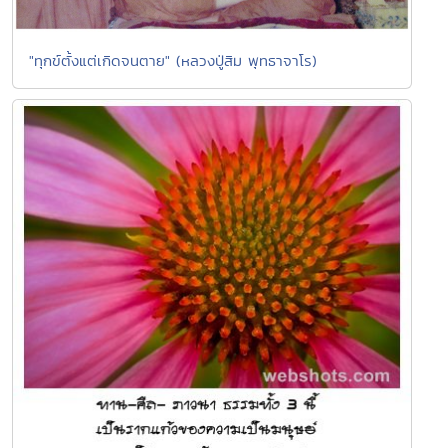
"ทุกข์ตั้งแต่เกิดจนตาย" (หลวงปู่สิม พุทธาจาโร)