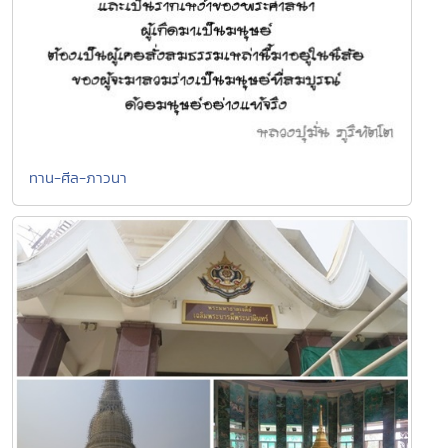
ทาน-ศีล-ภาวนา