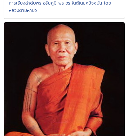
การเรียงลำดับพระอริยภูมิ พระอรหันต์ในยุคปัจจุบัน โดย
หลวงตามหาบัว