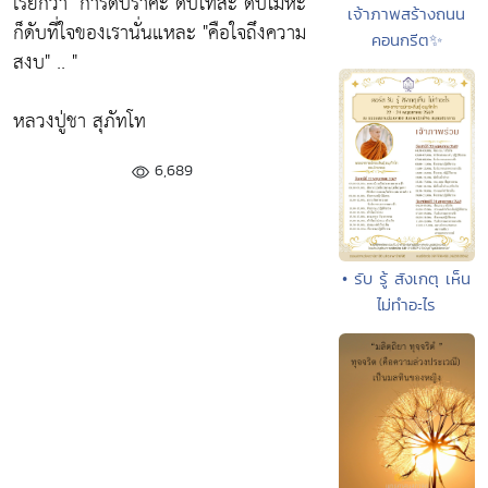
เรียกว่า
"การดับราคะ ดับโทสะ ดับโมหะ"
เจ้าภาพสร้างถนน
ก็ดับที่ใจของเรานั่นแหละ
"คือใจถึงความ
คอนกรีต✨
สงบ"
.. "
หลวงปู่ชา สุภัทโท
6,689
• รับ รู้ สังเกตุ เห็น
ไม่ทำอะไร