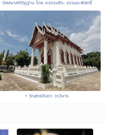
ปัสสนาสติปัฏฐาน โดย อ.ธรรมธีระ ธรรมมะพิสุทธิ์
• วัดสุทธจินดา วรวิหาร