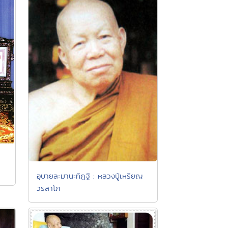
อุบายละมานะทิฏฐิ : หลวงปู่เหรียญ
วรลาโภ