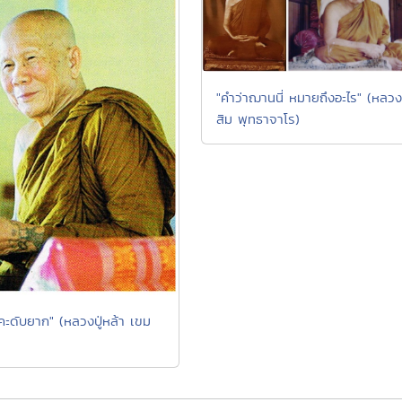
"คำว่าฌานนี่ หมายถึงอะไร" (หลวงป
สิม พุทธาจาโร)
คะดับยาก" (หลวงปู่หล้า เขม
)