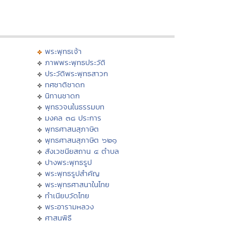
พระพุทธเจ้า
ภาพพระพุทธประวัติ
ประวัติพระพุทธสาวก
ทศชาติชาดก
นิทานชาดก
พุทธวจนในธรรมบท
มงคล ๓๘ ประการ
พุทธศาสนสุภาษิต
พุทธศาสนสุภาษิต ๖๒๑
สังเวชนียสถาน ๔ ตำบล
ปางพระพุทธรูป
พระพุทธรูปสำคัญ
พระพุทธศาสนาในไทย
ทำเนียบวัดไทย
พระอารามหลวง
ศาสนพิธี