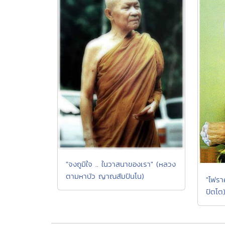
"จงถูมิใจ .. ในวาสนาของเรา" (หลวง
ตามหาบัว ญาณสัมปันโน)
"ไฟรา
ปัตโต