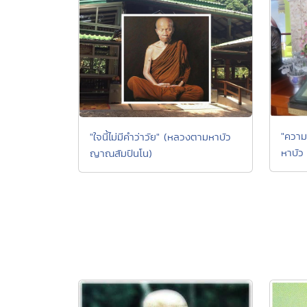
"ความ
"ใจนี้ไม่มีคำว่าวัย" (หลวงตามหาบัว
หาบัว
ญาณสัมปันโน)