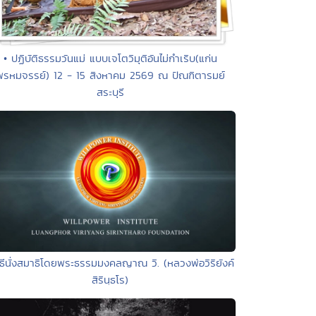
• ปฏิบัติธรรมวันแม่ แบบเจโตวิมุติอันไม่กำเริบ(แก่น
พรหมจรรย์) 12 - 15 สิงหาคม 2569 ณ ปัณฑิตารมย์
สระบุรี
ิธีนั่งสมาธิโดยพระธรรมมงคลญาณ วิ. (หลวงพ่อวิริยังค์
สิรินฺธโร)