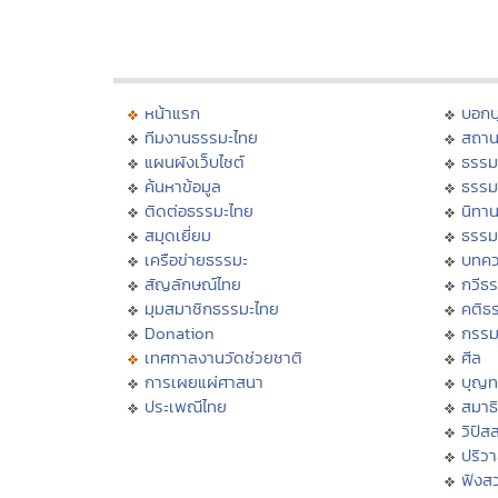
หน้าแรก
บอก
ทีมงานธรรมะไทย
สถาน
แผนผังเว็บไซต์
ธรรม
ค้นหาข้อมูล
ธรรม
ติดต่อธรรมะไทย
นิทาน
สมุดเยี่ยม
ธรรม
เครือข่ายธรรมะ
บทคว
สัญลักษณ์ไทย
กวีธ
มุมสมาชิกธรรมะไทย
คติธ
Donation
กรร
เทศกาลงานวัดช่วยชาติ
ศีล
การเผยแผ่ศาสนา
บุญท
ประเพณีไทย
สมาธิ
วิปัส
ปริว
ฟังส