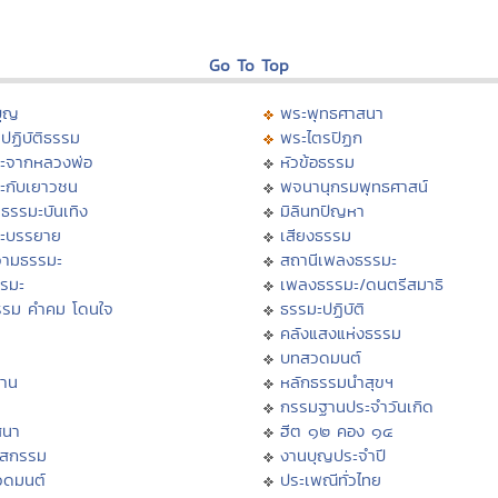
Go To Top
บุญ
พระพุทธศาสนา
ปฏิบัติธรรม
พระไตรปิฏก
ะจากหลวงพ่อ
หัวข้อธรรม
ะกับเยาวชน
พจนานุกรมพุทธศาสน์
ธรรมะบันเทิง
มิลินทปัญหา
ะบรรยาย
เสียงธรรม
ามธรรมะ
สถานีเพลงธรรมะ
รรมะ
เพลงธรรมะ/ดนตรีสมาธิ
รรม คำคม โดนใจ
ธรรมะปฏิบัติ
ม
คลังแสงแห่งธรรม
บทสวดมนต์
าน
หลักธรรมนำสุขฯ
กรรมฐานประจำวันเกิด
สนา
ฮีต ๑๒ คอง ๑๔
าสกรรม
งานบุญประจำปี
วดมนต์
ประเพณีทั่วไทย