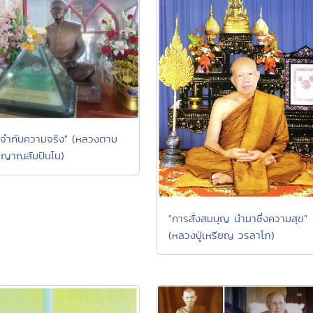
จำกับความจริง" (หลวงตาม
 ญาณสัมปันโน)
"การสั่งสมบุญ นำมาซึ่งความสุข"
(หลวงปู่เหรียญ วรลาโภ)