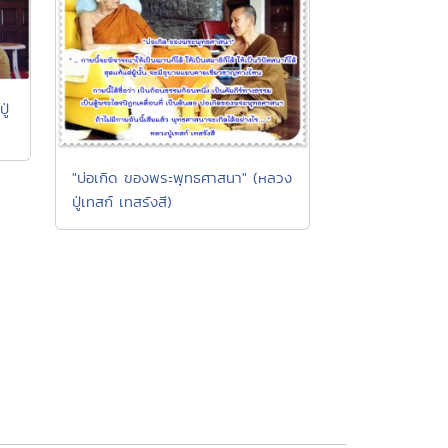
ู่
"บ่อเกิด ของพระพุทธศาสนา" (หลวง
ปู่เทสก์ เทสรังสี)