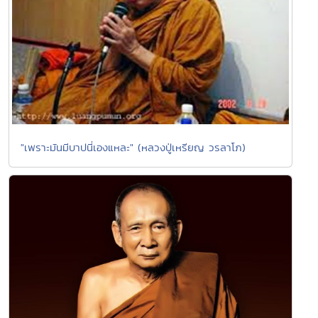
"เพราะมันมีบาปนี่เองแหละ" (หลวงปู่เหรียญ วรลาโภ)