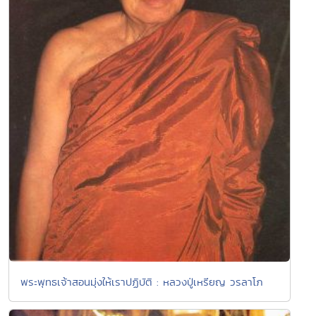
พระพุทธเจ้าสอนมุ่งให้เราปฏิบัติ : หลวงปู่เหรียญ วรลาโภ