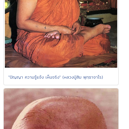
"ปัญญา ความรู้แจ้ง เห็นจริง" (หลวงปู่สิม พุทฺธาจาโร)