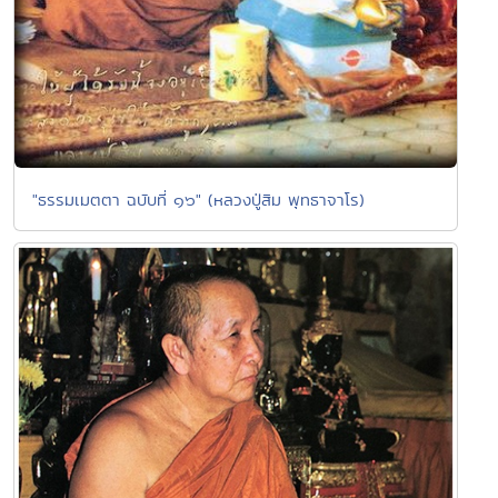
"ธรรมเมตตา ฉบับที่ ๑๖" (หลวงปู่สิม พุทธาจาโร)