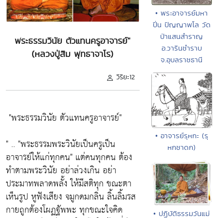
• พระอาจารย์มหา
ปิ่น ปัญญาพโล วัด
ป่าแสนสำราญ
พระธรรมวินัย ตัวแทนครูอาจารย์"
อ.วารินชำราบ
(หลวงปู่สิม พุทธาจาโร)
จ.อุบลราชธานี
วิริยะ12
"พระธรรมวินัย ตัวแทนครูอาจารย์"
• อาจารย์รุหกะ (รุ
" ..
"พระธรรมพระวินัยเป็นครูเป็น
หกชาดก)
อาจารย์ให้แก่ทุกคน"
แต่คนทุกคน ต้อง
ทำตามพระวินัย อย่าล่วงเกิน อย่า
ประมาทพลาดพลั้ง ให้มีสติทุก ขณะตา
เห็นรูป หูฟังเสียง จมูกดมกลิ่น ลิ้นลิ้มรส
กายถูกต้องโผฏฐัพพะ ทุกขณะใจคิด
• ปฏิบัติธรรมวันแม่