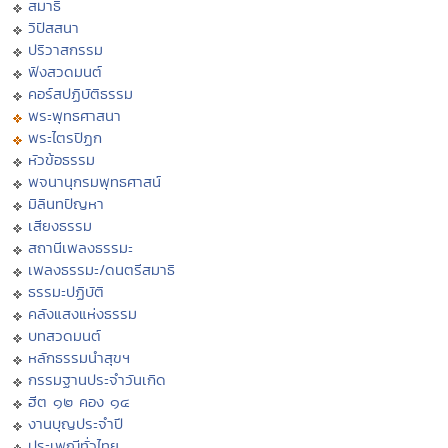
สมาธิ
วิปัสสนา
ปริวาสกรรม
ฟังสวดมนต์
คอร์สปฏิบัติธรรม
พระพุทธศาสนา
พระไตรปิฏก
หัวข้อธรรม
พจนานุกรมพุทธศาสน์
มิลินทปัญหา
เสียงธรรม
สถานีเพลงธรรมะ
เพลงธรรมะ/ดนตรีสมาธิ
ธรรมะปฏิบัติ
คลังแสงแห่งธรรม
บทสวดมนต์
หลักธรรมนำสุขฯ
กรรมฐานประจำวันเกิด
ฮีต ๑๒ คอง ๑๔
งานบุญประจำปี
ประเพณีทั่วไทย