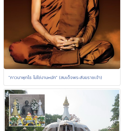
"ภาวนาพุทโธ ไม่ใช่งานหนัก" (สมเด็จพระสังฆราชเจ้า)