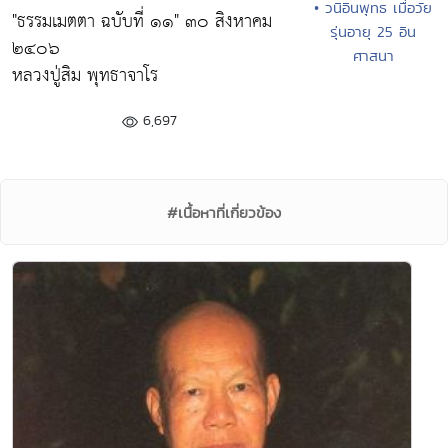
• วนิอินพุทธ เมื่อวัย
"ธรรมเมตตา ฉบับที่ ๑๑" ๓๐ สิงหาคม
รุ่นอายุ 25 อิน
๒๔๐๖
ศาสนา
หลวงปู่สิม พุทธาจาโร
6,697
#เนื้อหาที่เกี่ยวข้อง