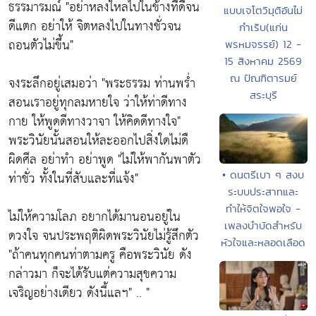
ธรรมารมณ์
"อย่าหลงใหลไปในข้างที่ดีจน
แบบเจโตวิมุติอันไม่
ดีแตก อย่าให้ จิตหลงไปในทางชั่วจน
กำเริบ(แก่น
ถอนตัวไม่ขึ้น"
พรหมจรรย์) 12 -
15 สิงหาคม 2569
ณ ปัณฑิตารมย์
จงระลึกอยู่เสมอว่า
"พระธรรม ท่านพร่ำ
สระบุรี
สอนเราอยู่ทุกลมหายใจ ว่าให้ท่าดีทาง
กาย ให้พูดดีทางวาจา ให้คิดดีทางใจ"
พระวินัยนั้นสอนให้ละออกไปสิ่งใดไม่ดื
ผิดศีล อย่าทำ อย่าพูด "
ไม่ให้พากันพาตัว
• ดนตรีเบา ๆ สงบ
ท่าชั่ว ทั้งในที่สับและที่แจ้ง"
ระบบประสาทและ
ทำให้จิตใจพอใจ -
ไม่ให้ความโลภ อยากได้มานอนอยู่ใน
เพลงบำบัดสำหรับ
ดวงใจ จนประพฤติผิดพระวินัยไม่รู้สึกตัว
หัวใจและหลอดเลือด
"ถ้าคนทุกคนท่าตามครู คือพระวินัย ดัง
กล่าวมา ก็จะได้รับแต่ความสุขความ
เจริญอย่างเดียว ดังนี้แลฯ"
.. "