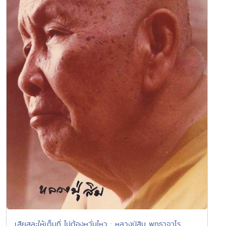
เสียสละให้เต็มที่ ไม่ต้องหวั่นไหว : หลวงปู่สิม พุทธาจาโร