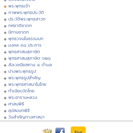
พระพุทธเจ้า
ภาพพระพุทธประวัติ
ประวัติพระพุทธสาวก
ทศชาติชาดก
นิทานชาดก
พุทธวจนในธรรมบท
มงคล ๓๘ ประการ
พุทธศาสนสุภาษิต
พุทธศาสนสุภาษิต ๖๒๑
สังเวชนียสถาน ๔ ตำบล
ปางพระพุทธรูป
พระพุทธรูปสำคัญ
พระพุทธศาสนาในไทย
ทำเนียบวัดไทย
พระอารามหลวง
ศาสนพิธี
อุปสมบทพิธี
วันสำคัญทางศาสนา
Eng