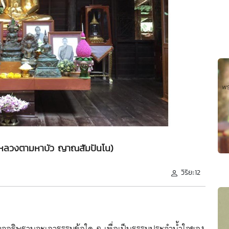
 (หลวงตามหาบัว ญาณสัมปันโน)
วิริยะ12