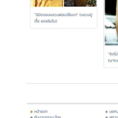
"นิมิตของหลวงพ่อเปลี่ยนฯ" (หลวงปู่
ตื้อ อจลธัมโม)
"จิตไ
ญาณสั
หน้าแรก
บอก
ทีมงานธรรมะไทย
สถาน