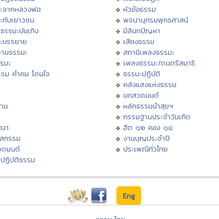
ะจากหลวงพ่อ
หัวข้อธรรม
ะกับเยาวชน
พจนานุกรมพุทธศาสน์
ธรรมะบันเทิง
มิลินทปัญหา
ะบรรยาย
เสียงธรรม
ามธรรมะ
สถานีเพลงธรรมะ
รรมะ
เพลงธรรมะ/ดนตรีสมาธิ
รรม คำคม โดนใจ
ธรรมะปฏิบัติ
ม
คลังแสงแห่งธรรม
บทสวดมนต์
าน
หลักธรรมนำสุขฯ
กรรมฐานประจำวันเกิด
สนา
ฮีต ๑๒ คอง ๑๔
าสกรรม
งานบุญประจำปี
วดมนต์
ประเพณีทั่วไทย
ปฏิบัติธรรม
Eng