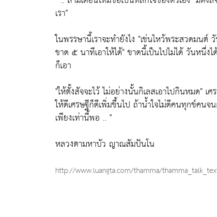
" .. สามเดือนให้มีข้อเป็นหลักใจของตัวเอง
"มีตั้
เรา"
ในพรรษานี้เราจะทำยังไง
"เช่นไหว้พระสวดมนต์ วั
ขาด ๕ นาทีเอาให้ได้"
ขาดนี้เป็นไปไม่ได้ วันหนึ
ก็เอา
"ให้ตั้งสัจจะไว้ ไม่อย่างนั้นกิเลสเอาไปกินหมด"
เศรษ
ให้ดีเศรษฐีก็ดีเพิ่มขึ้นไป ถ้าน้ำใจไม่ดีคนทุกข์คนจ
เพียงเท่านี้พอ .. "
หลวงตามหาบัว ญาณสัมปันโน
http://www.luangta.com/thamma/thamma_talk_tex