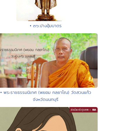
• ๓๖.ปางอุ้มบาตร
• พระราชธรรมนิเทศ (พยอม กลฺยาโณ) วัดสวนแก้ว
จังหวัดนนทบุรี