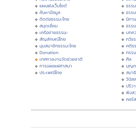
แผนผังเว็บไซต์
ธรรม
ค้นหาข้อมูล
ธรรม
ติดต่อธรรมะไทย
นิทาน
สมุดเยี่ยม
ธรรม
เครือข่ายธรรมะ
บทคว
สัญลักษณ์ไทย
กวีธ
มุมสมาชิกธรรมะไทย
คติธ
Donation
กรร
เทศกาลงานวัดช่วยชาติ
ศีล
การเผยแผ่ศาสนา
บุญท
ประเพณีไทย
สมาธิ
วิปัส
ปริว
ฟังส
คอร์ส