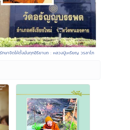
รักษาจิตให้ตั้งมั่นทุกอิริยาบถ : หลวงปู่เหรียญ วรลาโภ