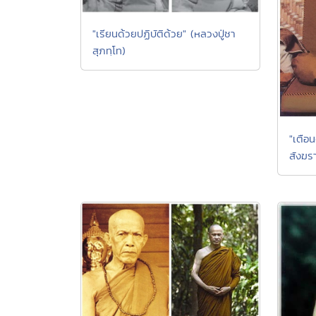
"เรียนด้วยปฏิบัติด้วย" (หลวงปู่ชา
สุภทฺโท)
"เตือ
สังฆรา