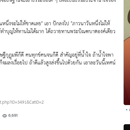
งสัจจอธิษฐานจะเอาธรรมข้อใด ๆ เพื่อเป็นธรรมประจำน้ำใจของ
นหนึ่งจะไม่ให้ขาดเลย"
เอา ปักลงไป
"ภาวนาวันหนึ่งไม่ให้
่งได้ทำบุญให้ทานไม่ได้มาก ได้ถวายทานพระบิณฑบาตองค์เดียว
ฐีกุฎุมพีก็ดี คนทุกข์คนจนก็ดี สำคัญอยู่ที่น้ำใจ ถ้าน้ำใจพา
นก็จมลงเรื่อยไป ถ้าดีแล้วสูงส่งขึ้นไปด้วยกัน เอาละวันนี้เทศน์
t.php?ID=3491&CatID=2
• 
6,691