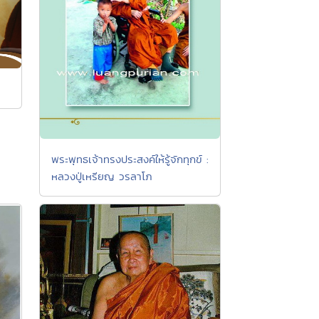
พระพุทธเจ้าทรงประสงค์ให้รู้จักทุกข์ :
หลวงปู่เหรียญ วรลาโภ