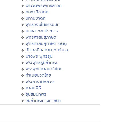
ประวัติพระพุทธสาวก
ทศชาติชาดก
นิทานชาดก
พุทธวจนในธรรมบท
มงคล ๓๘ ประการ
พุทธศาสนสุภาษิต
พุทธศาสนสุภาษิต ๖๒๑
สังเวชนียสถาน ๔ ตำบล
ปางพระพุทธรูป
พระพุทธรูปสำคัญ
พระพุทธศาสนาในไทย
ทำเนียบวัดไทย
พระอารามหลวง
ศาสนพิธี
อุปสมบทพิธี
วันสำคัญทางศาสนา