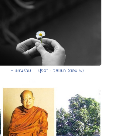
• เชิญร่วม .... ปุจฉา : วิสัชนา (ตอน ๒)