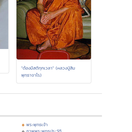
"ต้องมีสติทุกเวลา" (หลวงปู่สิม
พุทฺธาจาโร)
พระพุทธเจ้า
ภาพพระพุทธประวัติ