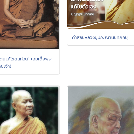
คำสอนหลวงปู่ปัญญานันทภิกขุ
นตนแก้ไขตนก่อน" (สมเด็จพระ
ชเจ้า)