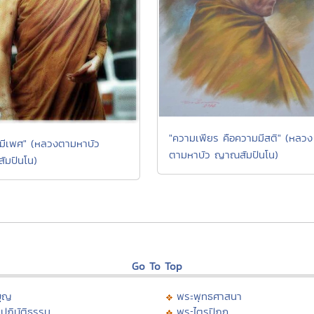
"ความเพียร คือความมีสติ" (หลวง
ม่มีเพศ" (หลวงตามหาบัว
ตามหาบัว ญาณสัมปันโน)
มปันโน)
Go To Top
บุญ
พระพุทธศาสนา
ปฏิบัติธรรม
พระไตรปิฏก