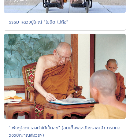
ธรรมะหลวงปู่ใหญ่ "ไม่ยึด ไม่ถือ"
"เพ่งดูใจตนเองทำให้เป็นสุข" (สมเด็จพระสังฆราชเจ้า กรมหล
วงวชิญาณสังวรฯ)