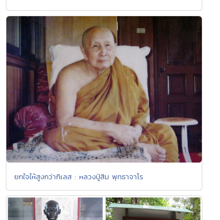
ยกใจให้สูงกว่ากิเลส : หลวงปู่สิม พุทธาจาโร