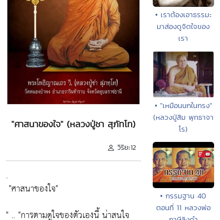
• เราต้องเอาธรรมะ
มาส่องดูจิตใจของ
เรา
• "เหมือนนกในกรง"
(หลวงปู่สิม พุทธาจา
"ศาสนาของใจ" (หลวงปู่ชา สุภัทโท)
โร)
วิริยะ12
.
"ศาสนาของใจ"
• กรรมฐาน 40
ตอนที่ 11 หลวงพ่อ
" .. "
การตามดูใจของตัวเองนี้ น่าสนใจ
ฤาษีลิงดำ