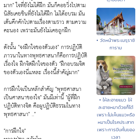
มาก"
ใจที่ยังไม่ได้ฝึก มันก็คอยวิ่งไปตาม
นิสัยเคยชินที่ยังไม่ได้ฝึก ไม่ได้อบรม มัน
เต้นคึกคักไปตามเรื่องตามราว ตามความ
คะนอง เพราะมันยังไม่เคยถูกฝึก
• วัดหน้าพระเมรุราชิ
ดังนั้น
"จงฝึกใจของตัวเอง"
การปฏิบัติ
การาม
ภาวนาในทางพุทธศาสนาก็คือการปฏิบัติ
เรื่องใจ ฝึกจิตฝึกใจของตัว
"ฝึกอบรมจิต
ของตัวเองนี่แหละ เรื่องนี้สำคัญ่มาก"
การฝึกใจเป็นหลักสำคัญ
"พุทธศาสนา
เป็นศาสนาของใจ"
มันมีเท่านี้
"ผู้ที่ฝึก
• ให้ละอายแมว ให้
ปฏิบัติทางจิต คือผูปฏิบัติธรรมในทาง
ละอายหมาด้วยก็ได้
พุทธศาสนา"
.."
เพราะไม่เห็นแมวหรือ
หมาเป็นโรคประสาท
"การฝึกใจ"
เพราะการบีบคั้นของ
เวลา