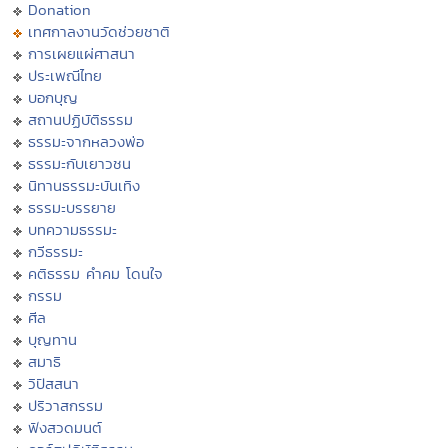
Donation
เทศกาลงานวัดช่วยชาติ
การเผยแผ่ศาสนา
ประเพณีไทย
บอกบุญ
สถานปฏิบัติธรรม
ธรรมะจากหลวงพ่อ
ธรรมะกับเยาวชน
นิทานธรรมะบันเทิง
ธรรมะบรรยาย
บทความธรรมะ
กวีธรรมะ
คติธรรม คำคม โดนใจ
กรรม
ศีล
บุญทาน
สมาธิ
วิปัสสนา
ปริวาสกรรม
ฟังสวดมนต์