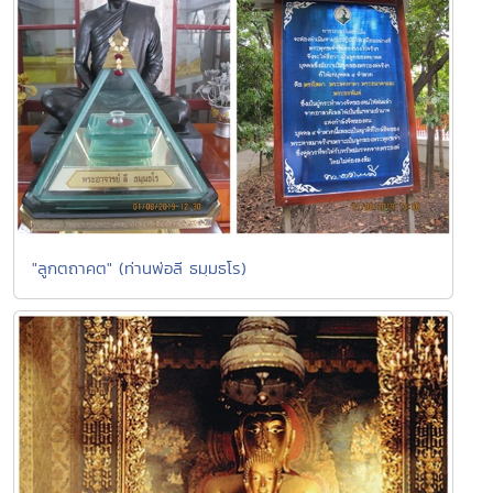
"ลูกตถาคต" (ท่านพ่อลี ธมฺมธโร)