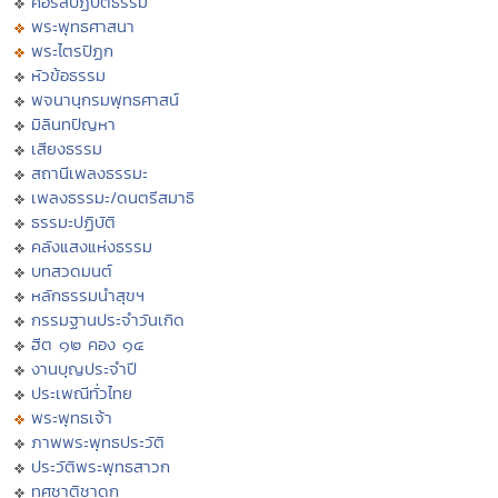
คอร์สปฏิบัติธรรม
พระพุทธศาสนา
พระไตรปิฏก
หัวข้อธรรม
พจนานุกรมพุทธศาสน์
มิลินทปัญหา
เสียงธรรม
สถานีเพลงธรรมะ
เพลงธรรมะ/ดนตรีสมาธิ
ธรรมะปฏิบัติ
คลังแสงแห่งธรรม
บทสวดมนต์
หลักธรรมนำสุขฯ
กรรมฐานประจำวันเกิด
ฮีต ๑๒ คอง ๑๔
งานบุญประจำปี
ประเพณีทั่วไทย
พระพุทธเจ้า
ภาพพระพุทธประวัติ
ประวัติพระพุทธสาวก
ทศชาติชาดก