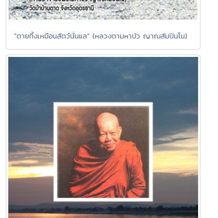
"ตายทิ้งเหมือนสัตว์นั่นแล" (หลวงตามหาบัว ญาณสัมปันโน)