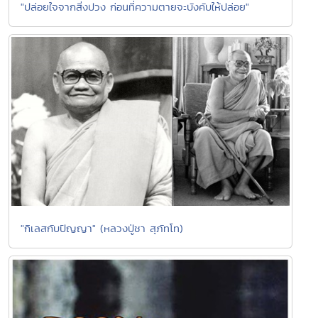
"ปล่อยใจจากสิ่งปวง ก่อนที่ความตายจะบังคับให้ปล่อย"
"กิเลสกับปัญญา" (หลวงปู่ชา สุภัทโท)