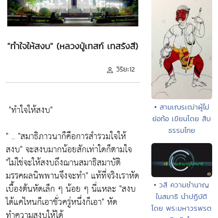
"ทำใจให้สงบ" (หลวงปู่เทสก์ เทสรังสี)
วิริยะ12
• สามเณรเฒ่าผู้ไม่
"ทำใจให้สงบ"
ย่อท้อ เขียนโดย สืบ
ธรรมไทย
" ..
"สมาธิภาวนาก็คือการสำรวมใจให้
สงบ"
จะสงบมากน้อยสักเท่าใดก็ตามใจ
"ไม่ใช่จะให้สงบถึงฌานสมาธิสมาบัติ
มรรคผลนิพพานจึงจะทำ"
แท้ที่จริงเราหัด
• วสี ความชำนาญ
เบื้องต้นหัดเล็ก ๆ น้อย ๆ นี่แหละ
"สงบ
ในสมาธิ นำปฏิบัติ
ได้แค่ไหนก็เอาชั่วครู่หนึ่งก็เอา"
หัด
โดย พระมหาวรพรต
ทำความสงบให้ได้