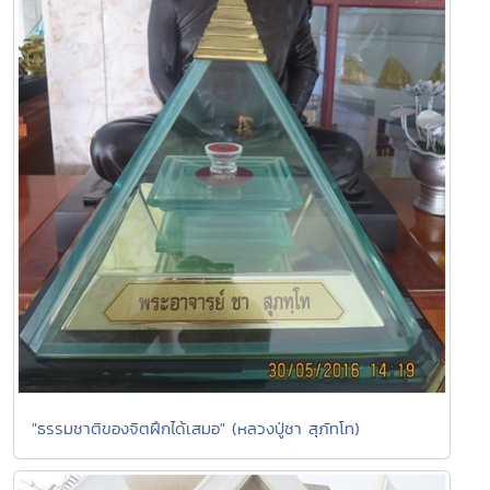
"ธรรมชาติของจิตฝึกได้เสมอ" (หลวงปู่ชา สุภัทโท)