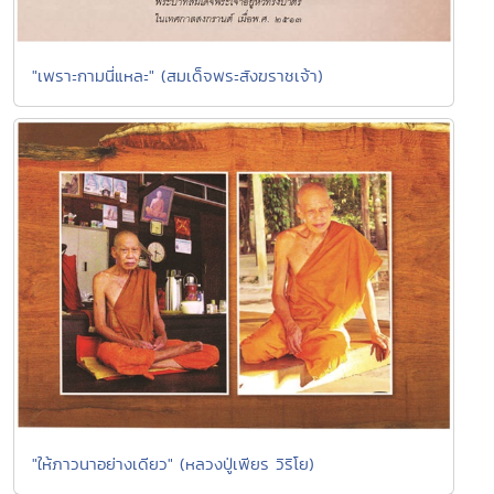
"เพราะกามนี่แหละ" (สมเด็จพระสังฆราชเจ้า)
"ให้ภาวนาอย่างเดียว" (หลวงปู่เพียร วิริโย)