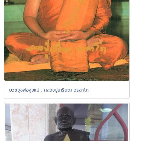
บวชจูงพ่อจูงแม่ : หลวงปู่เหรียญ วรลาโภ