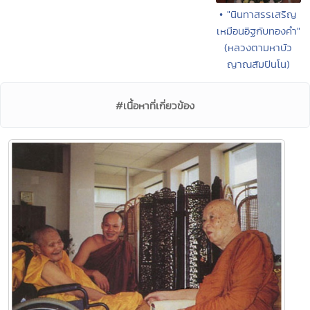
• "นินทาสรรเสริญ
เหมือนอิฐกับทองคำ"
(หลวงตามหาบัว
ญาณสัมปันโน)
#เนื้อหาที่เกี่ยวข้อง