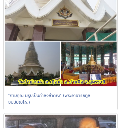
"กามคุณ มีรูปเป็นกำลังสำคัญ" (พระอาจารย์ทูล
ขิปฺปปญฺโญ)