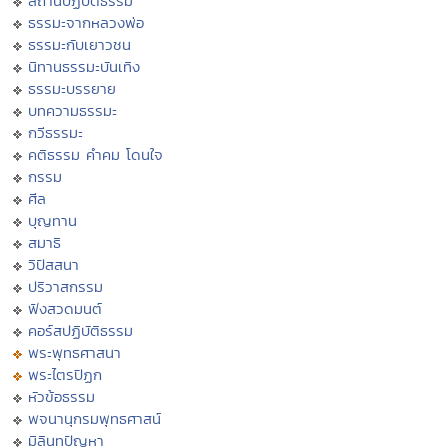
สถานปฏิบัติธรรม
ธรรมะจากหลวงพ่อ
ธรรมะกับเยาวชน
นิทานธรรมะบันเทิง
ธรรมะบรรยาย
บทความธรรมะ
กวีธรรมะ
คติธรรม คำคม โดนใจ
กรรม
ศีล
บุญทาน
สมาธิ
วิปัสสนา
ปริวาสกรรม
ฟังสวดมนต์
คอร์สปฏิบัติธรรม
พระพุทธศาสนา
พระไตรปิฏก
หัวข้อธรรม
พจนานุกรมพุทธศาสน์
มิลินทปัญหา