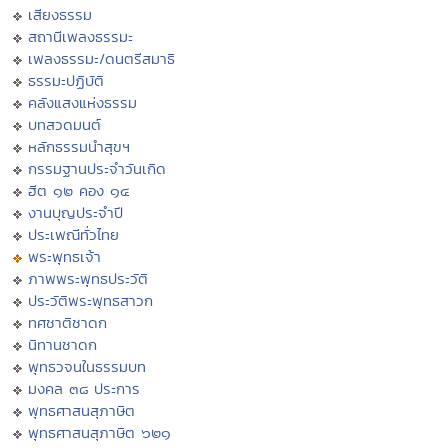
เสียงธรรม
สถานีเพลงธรรมะ
เพลงธรรมะ/ดนตรีสมาธิ
ธรรมะปฏิบัติ
คลังแสงแห่งธรรม
บทสวดมนต์
หลักธรรมนำสุขฯ
กรรมฐานประจำวันเกิด
ฮีต ๑๒ คอง ๑๔
งานบุญประจำปี
ประเพณีทั่วไทย
พระพุทธเจ้า
ภาพพระพุทธประวัติ
ประวัติพระพุทธสาวก
ทศชาติชาดก
นิทานชาดก
พุทธวจนในธรรมบท
มงคล ๓๘ ประการ
พุทธศาสนสุภาษิต
พุทธศาสนสุภาษิต ๖๒๑