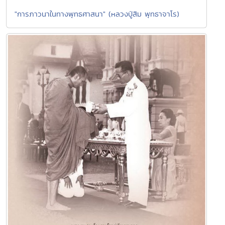
"การภาวนาในทางพุทธศาสนา" (หลวงปู่สิม พุทธาจาโร)