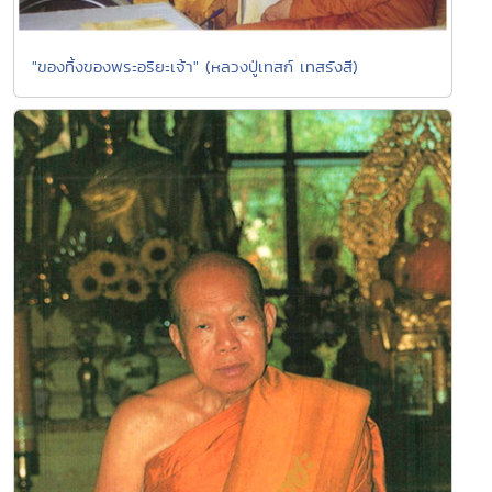
"ของทิ้งของพระอริยะเจ้า" (หลวงปู่เทสก์ เทสรังสี)