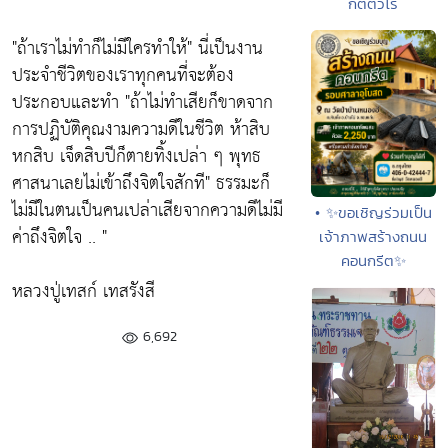
กิตติวโร
"ถ้าเราไม่ทำก็ไม่มีใครทำให้"
นี่เป็นงาน
ประจำชีวิตของเราทุกคนที่จะต้อง
ประกอบและทำ
"ถ้าไม่ทำเสียก็ขาดจาก
การปฏิบัติคุณงามความดีในชีวิต ห้าสิบ
หกสิบ เจ็ดสิบปีก็ตายทิ้งเปล่า ๆ พุทธ
ศาสนาเลยไม่เข้าถึงจิตใจสักที"
ธรรมะก็
ไม่มีในตนเป็นคนเปล่าเสียจากความดีไม่มี
• ✨ขอเชิญร่วมเป็น
ค่าถึงจิตใจ .. "
เจ้าภาพสร้างถนน
คอนกรีต✨
หลวงปู่เทสก์ เทสรังสี
6,692