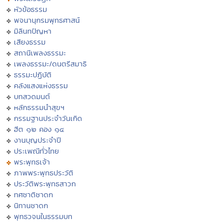
หัวข้อธรรม
พจนานุกรมพุทธศาสน์
มิลินทปัญหา
เสียงธรรม
สถานีเพลงธรรมะ
เพลงธรรมะ/ดนตรีสมาธิ
ธรรมะปฏิบัติ
คลังแสงแห่งธรรม
บทสวดมนต์
หลักธรรมนำสุขฯ
กรรมฐานประจำวันเกิด
ฮีต ๑๒ คอง ๑๔
งานบุญประจำปี
ประเพณีทั่วไทย
พระพุทธเจ้า
ภาพพระพุทธประวัติ
ประวัติพระพุทธสาวก
ทศชาติชาดก
นิทานชาดก
พุทธวจนในธรรมบท