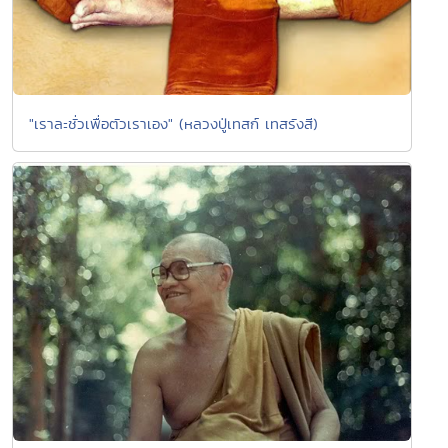
"เราละชั่วเพื่อตัวเราเอง" (หลวงปู่เทสก์ เทสรังสี)