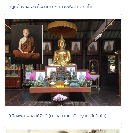
ที่ถูกต้องคือ อย่าไปฆ่าเขา : หลวงพ่อชา สุภัทโท
"เมืองพอ พออยู่ที่จิต" (หลวงตามหาบัว ญาณสัมปันโน)