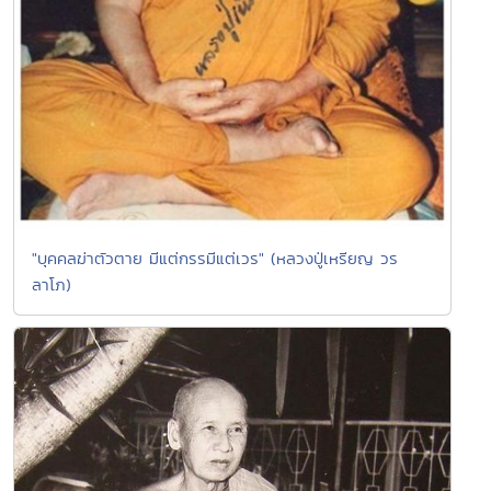
"บุคคลฆ่าตัวตาย มีแต่กรรมีแต่เวร" (หลวงปู่เหรียญ วร
ลาโภ)