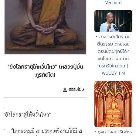
Version)
• อาจารย์เบียร์ คน
ตื่นธรรม ตายเลย
ตอนนี้ดับทุกข์ได้?
แน่ใจนะว่าจบ ตก
นรกรับไหวไหม |
"ยังโลกธาตุให้หวั่นไหว" (หลวงปู่มั่น
WOODY FM
ภูริทัตโต)
ธรรมโฆษ
.
"ยังโลกธาตุให้หวั่นไหว"
" .. "โลกธรรมมี ๘ มรรคเครื่องแก้ก็มี ๘
• ๑๒.ปางสมาธิเพชร