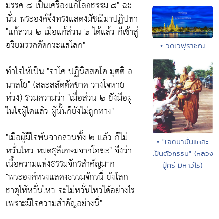
มรรค ๘ เป็นเครื่องแก้โลกธรรม ๘" ฉะ
นั่น พระองค์จึงทรงแสดงมัชฌิมาปฏิปทา
"แก้ส่วน ๒ เมือแก้ส่วน ๒ ได้แล้ว ก็เข้าสู่
อริยมรรคตัดกระแสโลก"
• วัดเวฬุราชิณ
ทำใจให้เป็น "จาโค ปฏินิสสคฺโค มุตติ อ
นาลโย" (สละสลัดตัดขาด วางใจหาย
ห่วง) รวมความว่า "เมื่อส่วน ๒ ยังมีอผู่
ในใจผู้ใดแล้ว ผู้นั้นก็ยังไม่ถูกทาง"
"เมือผู้มีใจพ้นจากส่วนทั้ง ๒ แล้ว ก็ไม่
• "เจตนานั่นแหละ
หวั่นไหว หมดธุลีเกษมจากโอฆะ" จึงว่า
เป็นตัวกรรม" (หลวง
เนื้อความแห่งธรรมจักรสำคัญมาก
ปู่ศรี มหาวีโร)
"พระองค์ทรงแสดงธรรมจักรนี่ ยังโลก
ธาตุให้หวั่นไหว จะไม่หวั่นไหวได้อย่างไร
เพราะมีใจความสำคัญอย่างนี่"