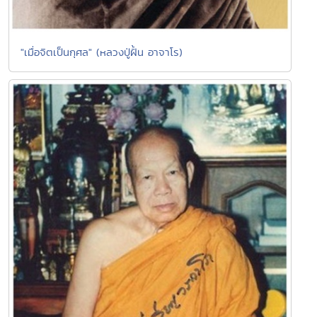
"เมื่อจิตเป็นกุศล" (หลวงปู่ฝั้น อาจาโร)