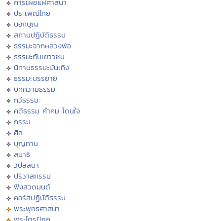
การเผยแผ่ศาสนา
ประเพณีไทย
บอกบุญ
สถานปฏิบัติธรรม
ธรรมะจากหลวงพ่อ
ธรรมะกับเยาวชน
นิทานธรรมะบันเทิง
ธรรมะบรรยาย
บทความธรรมะ
กวีธรรมะ
คติธรรม คำคม โดนใจ
กรรม
ศีล
บุญทาน
สมาธิ
วิปัสสนา
ปริวาสกรรม
ฟังสวดมนต์
คอร์สปฏิบัติธรรม
พระพุทธศาสนา
พระไตรปิฏก