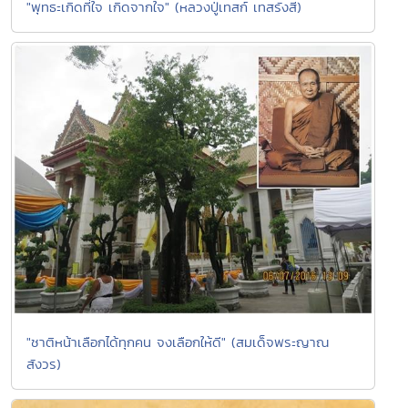
"พุทธะเกิดที่ใจ เกิดจากใจ" (หลวงปู่เทสก์ เทสรังสี)
"ชาติหน้าเลือกได้ทุกคน จงเลือกให้ดี" (สมเด็จพระญาณ
สังวร)