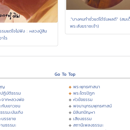
."บางคนทำชั่วแต่ได้รับผลดี" (สมเด
พระสังฆราชเจ้า)
รรมแต่ใจไม่ฟัง : หลวงปู่สิม
จาโร
Go To Top
บุญ
พระพุทธศาสนา
ปฏิบัติธรรม
พระไตรปิฏก
ะจากหลวงพ่อ
หัวข้อธรรม
ะกับเยาวชน
พจนานุกรมพุทธศาสน์
ธรรมะบันเทิง
มิลินทปัญหา
ะบรรยาย
เสียงธรรม
ามธรรมะ
สถานีเพลงธรรมะ