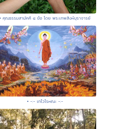
• คุณธรรมสามัคคี ๔ ข้อ โดย พระเทพสิงห์บุราจารย์
• -:- เทโวโรหณะ -:-