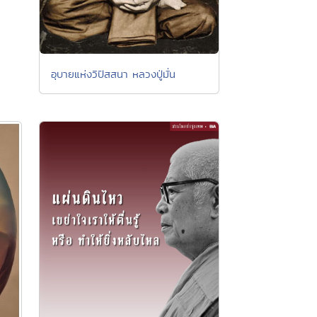
อุบายแห่งวิปัสสนา หลวงปู่มั่น