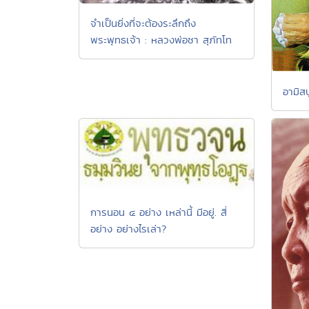
จำเป็นยิ่งที่จะต้องระลึกถึง
พระพุทธเจ้า : หลวงพ่อชา สุภัทโท
อามิส
การนอน ๔ อย่าง เหล่านี้ มีอยู่. สี่
อย่าง อย่างไรเล่า?