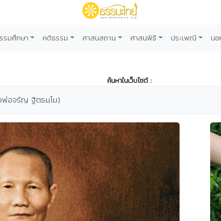
รรมศึกษา
คติธรรม
ศาสนสถาน
ศาสนพิธี
ประเพณี
บอ
ค้นหาในเว็บไซต์ :
งพ่อจรัญ ฐิตธมฺโม)