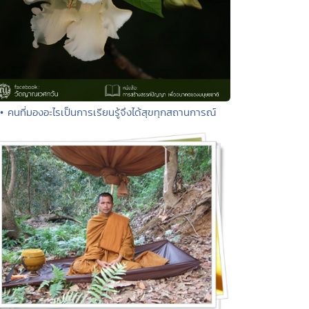
• คนที่มองอะไรเป็นการเรียนรู้จึงได้สุขทุกสถานการณ์