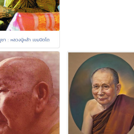
บูชา : หลวงปู่หล้า เขมปัตโต