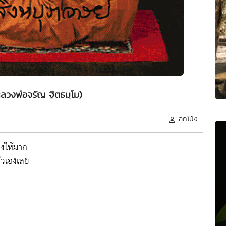
หลวงพ่อจรัญ ฐิตธมฺโม)
ลูกโป่ง
องให้มาก
ัวเองเลย