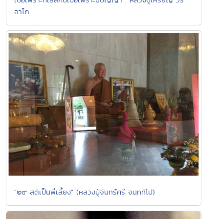
ลาโภ
"๒๙ สติเป็นพี่เลี้ยง" (หลวงปู่จันทร์ศรี จนฺททีโป)