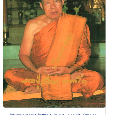
เบื่อเพราะกิเลสกับเบื่อเพราะมีปัญญา : หลวงปู่เหรียญ วร