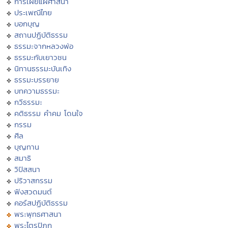
การเผยแผ่ศาสนา
ประเพณีไทย
บอกบุญ
สถานปฏิบัติธรรม
ธรรมะจากหลวงพ่อ
ธรรมะกับเยาวชน
นิทานธรรมะบันเทิง
ธรรมะบรรยาย
บทความธรรมะ
กวีธรรมะ
คติธรรม คำคม โดนใจ
กรรม
ศีล
บุญทาน
สมาธิ
วิปัสสนา
ปริวาสกรรม
ฟังสวดมนต์
คอร์สปฏิบัติธรรม
พระพุทธศาสนา
พระไตรปิฏก