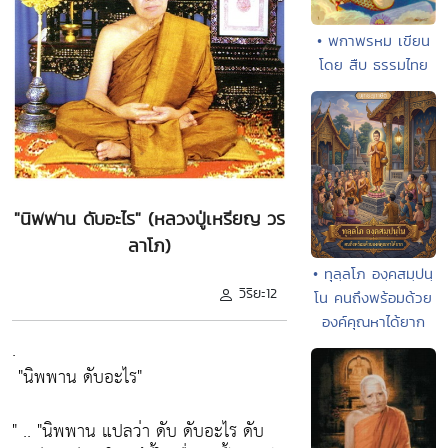
• พกาพรหม เขียน
โดย สืบ ธรรมไทย
"นิพพาน ดับอะไร" (หลวงปู่เหรียญ วร
ลาโภ)
• ทุลฺลโภ องฺคสมฺปนฺ
วิริยะ12
โน คนถึงพร้อมด้วย
องค์คุณหาได้ยาก
.
"นิพพาน ดับอะไร"
" ..
"นิพพาน แปลว่า ดับ ดับอะไร ดับ