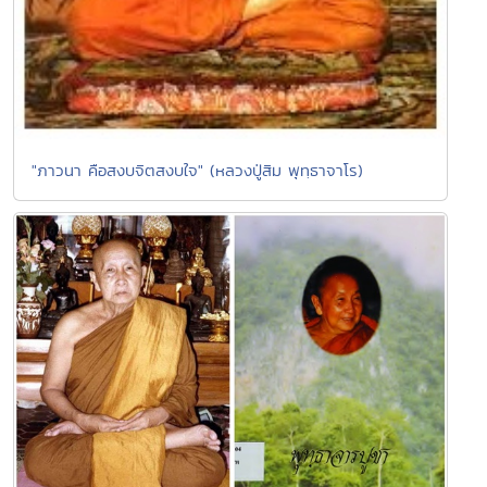
"ภาวนา คือสงบจิตสงบใจ" (หลวงปู่สิม พุทฺธาจาโร)