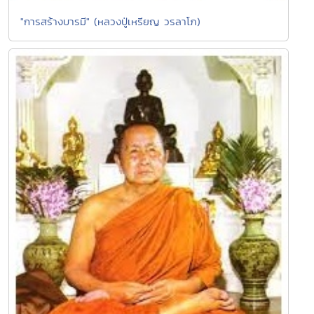
"การสร้างบารมี" (หลวงปู่เหรียญ วรลาโภ)