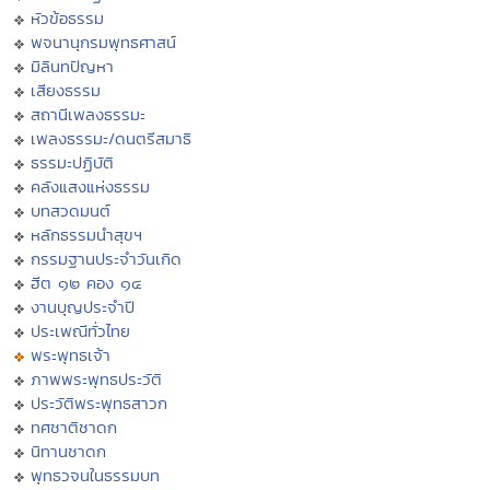
หัวข้อธรรม
พจนานุกรมพุทธศาสน์
มิลินทปัญหา
เสียงธรรม
สถานีเพลงธรรมะ
เพลงธรรมะ/ดนตรีสมาธิ
ธรรมะปฏิบัติ
คลังแสงแห่งธรรม
บทสวดมนต์
หลักธรรมนำสุขฯ
กรรมฐานประจำวันเกิด
ฮีต ๑๒ คอง ๑๔
งานบุญประจำปี
ประเพณีทั่วไทย
พระพุทธเจ้า
ภาพพระพุทธประวัติ
ประวัติพระพุทธสาวก
ทศชาติชาดก
นิทานชาดก
พุทธวจนในธรรมบท