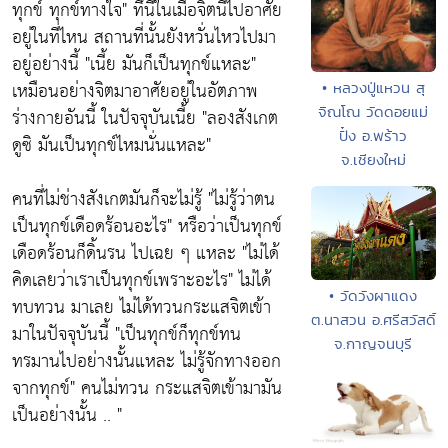
ทุกข์ ทุกข์ทางใจ"
ทึนี้ในเมื่อจิตนี้ไปอาศัย
อยู่ในที่ไหน สถานที่นั้นยังหวั่นไหวไปมา
อยู่อย่างนี้
"เนี้ย มันก็เป็นทุกข์แหละ"
เหมือนอย่างจิตมาอาศัยอยู่ในอัตภาพ
• หลวงปู่แหวน สุ
จิณโณ วัดดอยแม่
ร่างกายอันนี้ ในปัจจุบันเนี้ย
"ลองสังเกต
ปั๋ง อ.พร้าว
ดูซิ มันเป็นทุกข์ไหมนั่นแหละ"
จ.เชียงใหม่
คนที่ไม่ช่างสังเกตมันก็จะไม่รู้
"ไม่รู้ว่าตน
เป็นทุกข์เดือดร้อนอะไร"
หรือว่าเป็นทุกข์
เดือดร้อนก็ดิ้นรน ไปเฉย ๆ แหละ
"ไม่ได้
คิดเลยว่าเราเป็นทุกข์เพราะอะไร"
ไม่ได้
• วัดวังผาแดง
ทบทวน มาเลย ไม่ได้ทวนกระแสจิตเข้า
ต.นาสวน อ.ศรีสวัสดิ์
มาในปัจจุบันนี้
"เป็นทุกข์ก็ทุกข์ทน
จ.กาญจนบุรี
ทรมานไปอย่างนั้นแหละ ไม่รู้จักทางออก
จากทุกข์"
คนไม่ทวน กระแสจิตเข้ามามัน
เป็นอย่างนั้น .. "