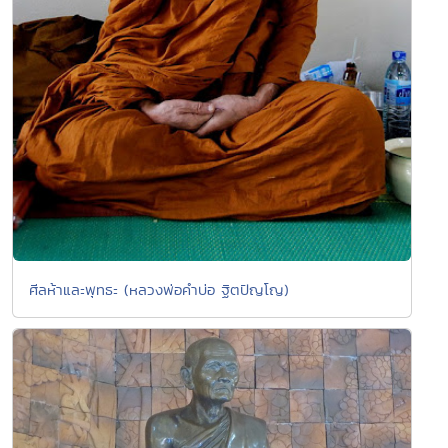
ศีลห้าและพุทธะ (หลวงพ่อคำบ่อ ฐิตปัญโญ)