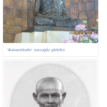
"พืงคบแต่บัณฑิต" (หลวงปู่มั่น ภูริทัตโต)