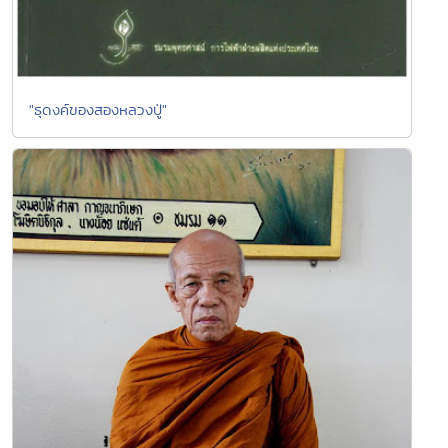
"ธุดงค์ของสองหลวงปู่"