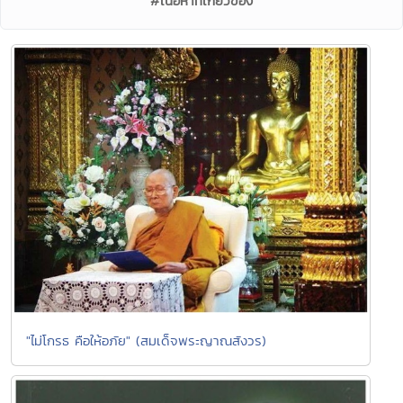
#เนื้อหาที่เกี่ยวข้อง
"ไม่โกรธ คือให้อภัย" (สมเด็จพระญาณสังวร)