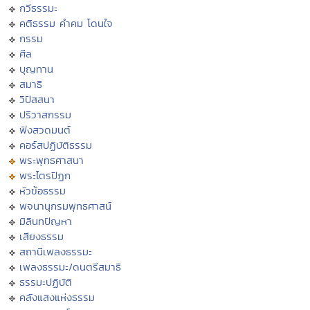
กวีธรรมะ
คติธรรม คำคม โดนใจ
กรรม
ศีล
บุญทาน
สมาธิ
วิปัสสนา
ปริวาสกรรม
ฟังสวดมนต์
คอร์สปฏิบัติธรรม
พระพุทธศาสนา
พระไตรปิฏก
หัวข้อธรรม
พจนานุกรมพุทธศาสน์
มิลินทปัญหา
เสียงธรรม
สถานีเพลงธรรมะ
เพลงธรรมะ/ดนตรีสมาธิ
ธรรมะปฏิบัติ
คลังแสงแห่งธรรม