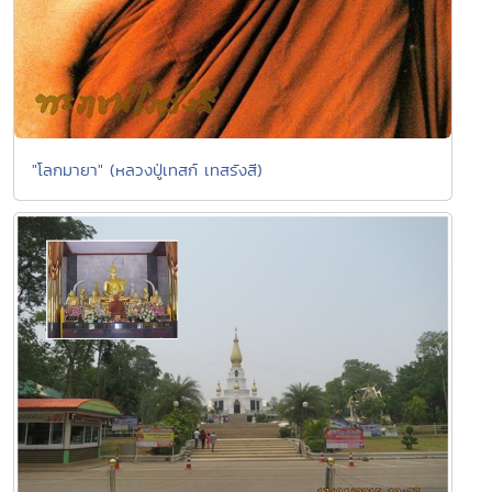
"โลกมายา" (หลวงปู่เทสก์ เทสรังสี)