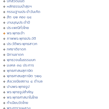
บทสวดมนต์
หลักธรรมนำสุขฯ
กรรมฐานประจำวันเกิด
ฮีต ๑๒ คอง ๑๔
งานบุญประจำปี
ประเพณีทั่วไทย
พระพุทธเจ้า
ภาพพระพุทธประวัติ
ประวัติพระพุทธสาวก
ทศชาติชาดก
นิทานชาดก
พุทธวจนในธรรมบท
มงคล ๓๘ ประการ
พุทธศาสนสุภาษิต
พุทธศาสนสุภาษิต ๖๒๑
สังเวชนียสถาน ๔ ตำบล
ปางพระพุทธรูป
พระพุทธรูปสำคัญ
พระพุทธศาสนาในไทย
ทำเนียบวัดไทย
พระอารามหลวง