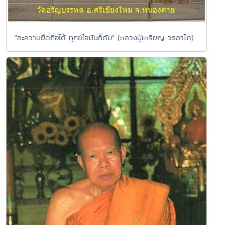
"ละความยึดถือได้ ทุกข์ใจมันก็ดับ" (หลวงปู่เหรียญ วรลาโภ)