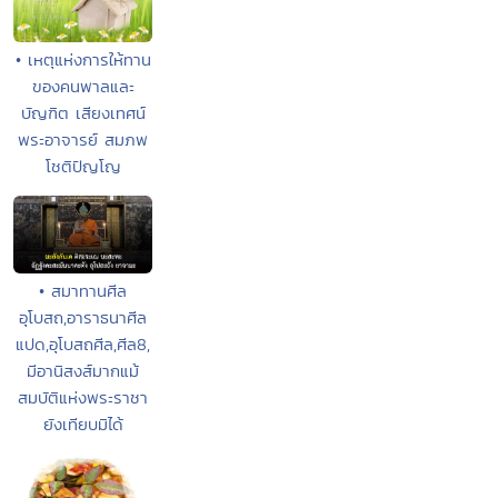
• เหตุแห่งการให้ทาน
ของคนพาลและ
บัญฑิต เสียงเทศน์
พระอาจารย์ สมภพ
โชติปัญโญ
• สมาทานศีล
อุโบสถ,อาราธนาศีล
แปด,อุโบสถศีล,ศีล8,
มีอานิสงส์มากแม้
สมบัติแห่งพระราชา
ยังเทียบมิได้