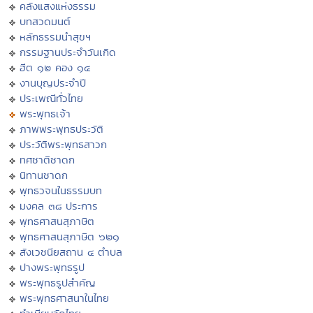
คลังแสงแห่งธรรม
บทสวดมนต์
หลักธรรมนำสุขฯ
กรรมฐานประจำวันเกิด
ฮีต ๑๒ คอง ๑๔
งานบุญประจำปี
ประเพณีทั่วไทย
พระพุทธเจ้า
ภาพพระพุทธประวัติ
ประวัติพระพุทธสาวก
ทศชาติชาดก
นิทานชาดก
พุทธวจนในธรรมบท
มงคล ๓๘ ประการ
พุทธศาสนสุภาษิต
พุทธศาสนสุภาษิต ๖๒๑
สังเวชนียสถาน ๔ ตำบล
ปางพระพุทธรูป
พระพุทธรูปสำคัญ
พระพุทธศาสนาในไทย