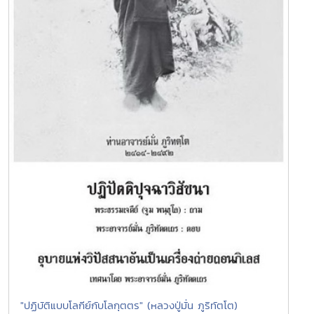
"ปฏิบัติแบบโลกีย์กับโลกุตตร" (หลวงปู่มั่น ภูริทัตโต)