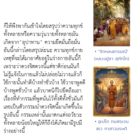
ก็ให้พึงพากันเข้าใจโดยสรุปว่าความทุกข์
ทั้งหลายหรือความวุ่นวายทั้งหลายมัน
เกิดจาก”อุปาทาน” ความยึดมั่นถือมั่น
อันนี้กล่าวโดยสรุปล่ะนะ ความทุกข์กาย
• "จิตหลงอารมณ์"
เหตุที่จะได้มาอาศัยอยู่ในร่างกายอันนี้ก็
(หลวงปู่ชา สุภัทโท)
เพราะว่าดวงจิตดวงนี้แต่ชาติก่อนมันก็
ไม่รู้แจ้งในกายแล้วไม่ปล่อยไม่วางแล้วก็
ใช้กายนั้นทำดีบ้างทำชั่วบ้าง ใช้วาจาพูดดี
บ้างพูดชั่วบ้าง แล้วบาดนิก็ไปยึดถือเอา
เรื่องที่ทำกรรมที่พูดนั่นไว้ทั้งดีทั้งชั่วมันก็
เลยเป็นตัวกรรมนำดวงจิตนี้มาเกิดขึ้นใน
รูปอันนี้ กรรมเหล่านั้นมาตกแต่งอวัยวะ
ทั้งหลายน้อยใหญ่ให้ก็ถึงได้เกิดมามีรูปมี
• อุเปโต ทมสจฺเจน
สเว กาสาวมรหติ
ร่างอย่างนี้