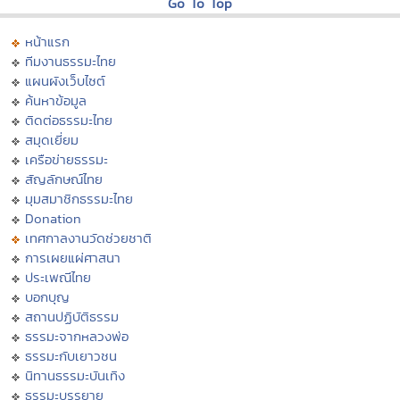
Go To Top
หน้าแรก
ทีมงานธรรมะไทย
แผนผังเว็บไซต์
ค้นหาข้อมูล
ติดต่อธรรมะไทย
สมุดเยี่ยม
เครือข่ายธรรมะ
สัญลักษณ์ไทย
มุมสมาชิกธรรมะไทย
Donation
เทศกาลงานวัดช่วยชาติ
การเผยแผ่ศาสนา
ประเพณีไทย
บอกบุญ
สถานปฏิบัติธรรม
ธรรมะจากหลวงพ่อ
ธรรมะกับเยาวชน
นิทานธรรมะบันเทิง
ธรรมะบรรยาย