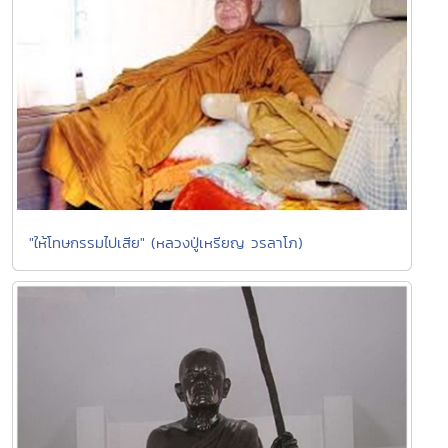
"ให้โทษกรรมไปเสีย" (หลวงปู่เหรียญ วรลาโภ)