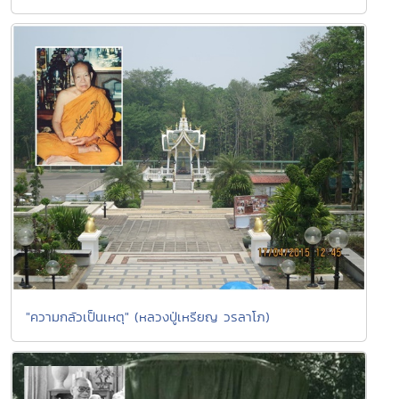
"ความกลัวเป็นเหตุ" (หลวงปู่เหรียญ วรลาโภ)