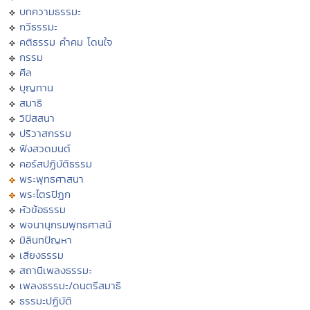
บทความธรรมะ
กวีธรรมะ
คติธรรม คำคม โดนใจ
กรรม
ศีล
บุญทาน
สมาธิ
วิปัสสนา
ปริวาสกรรม
ฟังสวดมนต์
คอร์สปฏิบัติธรรม
พระพุทธศาสนา
พระไตรปิฏก
หัวข้อธรรม
พจนานุกรมพุทธศาสน์
มิลินทปัญหา
เสียงธรรม
สถานีเพลงธรรมะ
เพลงธรรมะ/ดนตรีสมาธิ
ธรรมะปฏิบัติ