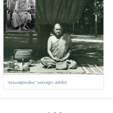
"ธรรมะอยู่ตรงไหน" (หลวงปู่ชา สุภัทโท)