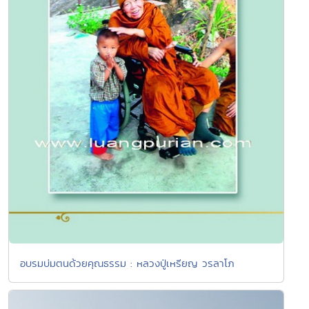
อบรมบ่มตนด้วยคุณธรรม : หลวงปู่เหรียญ วรลาโภ