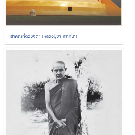
"สำคัญที่ดวงจิต" (หลวงปู่ชา สุภทฺโท)