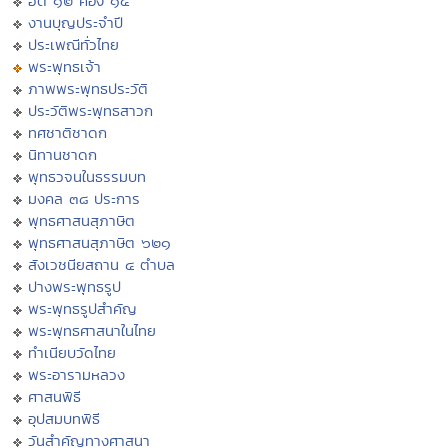
ฮีต ๑๒ คอง ๑๔
งานบุญประจำปี
ประเพณีทั่วไทย
พระพุทธเจ้า
ภาพพระพุทธประวัติ
ประวัติพระพุทธสาวก
ทศชาติชาดก
นิทานชาดก
พุทธวจนในธรรมบท
มงคล ๓๘ ประการ
พุทธศาสนสุภาษิต
พุทธศาสนสุภาษิต ๖๒๑
สังเวชนียสถาน ๔ ตำบล
ปางพระพุทธรูป
พระพุทธรูปสำคัญ
พระพุทธศาสนาในไทย
ทำเนียบวัดไทย
พระอารามหลวง
ศาสนพิธี
อุปสมบทพิธี
วันสำคัญทางศาสนา