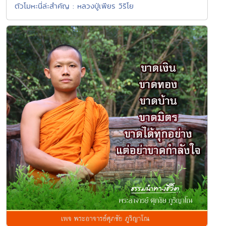
ตัวโมหะนี่ล่ะสำคัญ : หลวงปู่เพียร วิริโย