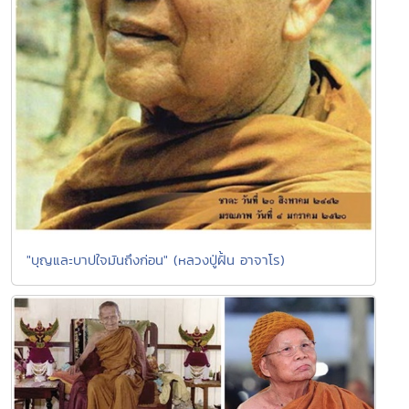
"บุญและบาปใจมันถึงก่อน" (หลวงปู่ฝั้น อาจาโร)