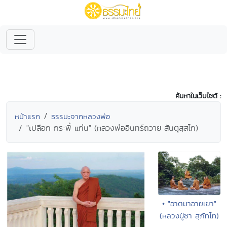
ค้นหาในเว็บไซต์ :
หน้าแรก
ธรรมะจากหลวงพ่อ
"เปลือก กระพี้ แก่น" (หลวงพ่ออินทร์ถวาย สันตุสฺสโก)
• "อาตมาอายเขา"
(หลวงปู่ชา สุภัทโท)