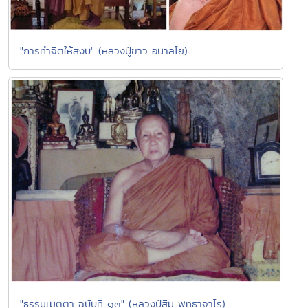
"การทำจิตให้สงบ" (หลวงปู่ขาว อนาลโย)
"ธรรมเมตตา ฉบับที่ ๑๓" (หลวงปู่สิม พุทธาจาโร)