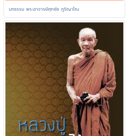
บทธรรม พระอาจารย์ศุภชัย ภูริญาโณ