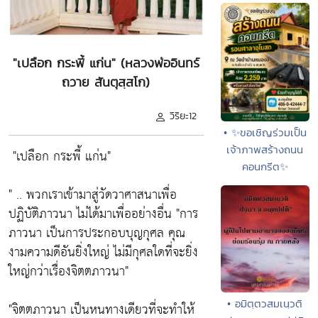
"เปลือก กระพี้ แก่น" (หลวงพ่ออินทร์
ถวาย สันตุสฺสโก)
วิริยะ12
• ✨ขอเชิญร่วมเป็น
เจ้าภาพสร้างถนน
"เปลือก กระพี้ แก่น"
คอนกรีต✨
" .. พวกเราเข้ามาสู่วัดวาศาสนาเพื่อ
ปฏิบัติภาวนา ไม่ได้มาเพื่ออย่างอื่น
"การ
ภาวนา เป็นการประกอบบุญกุศล คุณ
งามความดีอันยิ่งใหญ่ ไม่มีกุศลใดที่จะยิ่ง
ใหญ่กว่าเรื่องจิตตภาวนา"
• อมิตฺตวสมเนฺวติ
"จิตตภาวนา เป็นหนทางเดียวที่จะทำให้