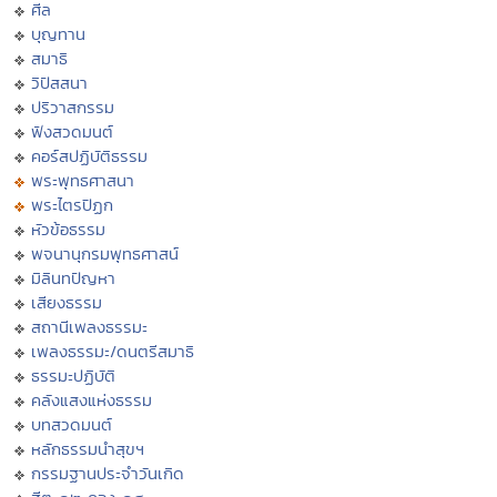
ศีล
บุญทาน
สมาธิ
วิปัสสนา
ปริวาสกรรม
ฟังสวดมนต์
คอร์สปฏิบัติธรรม
พระพุทธศาสนา
พระไตรปิฏก
หัวข้อธรรม
พจนานุกรมพุทธศาสน์
มิลินทปัญหา
เสียงธรรม
สถานีเพลงธรรมะ
เพลงธรรมะ/ดนตรีสมาธิ
ธรรมะปฏิบัติ
คลังแสงแห่งธรรม
บทสวดมนต์
หลักธรรมนำสุขฯ
กรรมฐานประจำวันเกิด