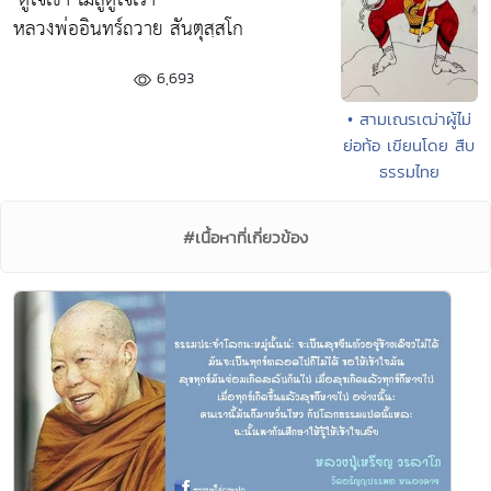
หลวงพ่ออินทร์ถวาย สันตุสฺสโก
6,693
• สามเณรเฒ่าผู้ไม่
ย่อท้อ เขียนโดย สืบ
ธรรมไทย
#เนื้อหาที่เกี่ยวข้อง