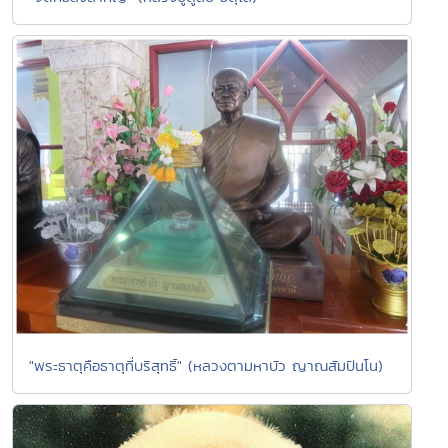
"พระธาตุคือธาตุที่บริสุทธิ์" (หลวงตามหาบัว ญาณสัมปันโน)