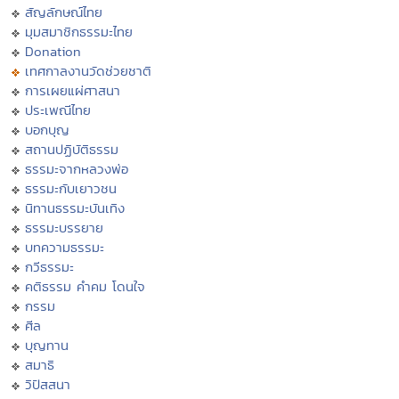
สัญลักษณ์ไทย
มุมสมาชิกธรรมะไทย
Donation
เทศกาลงานวัดช่วยชาติ
การเผยแผ่ศาสนา
ประเพณีไทย
บอกบุญ
สถานปฏิบัติธรรม
ธรรมะจากหลวงพ่อ
ธรรมะกับเยาวชน
นิทานธรรมะบันเทิง
ธรรมะบรรยาย
บทความธรรมะ
กวีธรรมะ
คติธรรม คำคม โดนใจ
กรรม
ศีล
บุญทาน
สมาธิ
วิปัสสนา