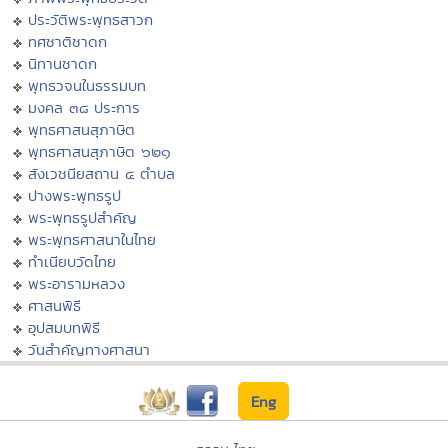
ประวัติพระพุทธสาวก
ทศชาติชาดก
นิทานชาดก
พุทธวจนในธรรมบท
มงคล ๓๘ ประการ
พุทธศาสนสุภาษิต
พุทธศาสนสุภาษิต ๖๒๑
สังเวชนียสถาน ๔ ตำบล
ปางพระพุทธรูป
พระพุทธรูปสำคัญ
พระพุทธศาสนาในไทย
ทำเนียบวัดไทย
พระอารามหลวง
ศาสนพิธี
อุปสมบทพิธี
วันสำคัญทางศาสนา
Eng