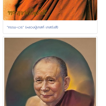
"กรรม-เวร" (หลวงปู่เทสก์ เทสรังสี)