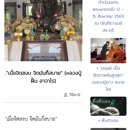
กำเริบ(แก่น
พรหมจรรย์) 12 -
15 สิงหาคม 2569
ณ ปัณฑิตารมย์
สระบุรี
• "มนุษย์ เป็น
."เมื่อจิตสงบ จิตมันก็สบาย" (หลวงปู่
อัตภาพอันสูงสุด"
ฝั้น อาจาโร)
(หลวงปู่ขาว อนาล
โย)
วิริยะ12
.
"เมื่อจิตสงบ จิตมันก็สบาย"
• พึ่งตัวเอง