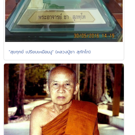
"สุขทุกข์ เปรียบเหมือนงู" (หลวงปู่ชา สุภัทโท)