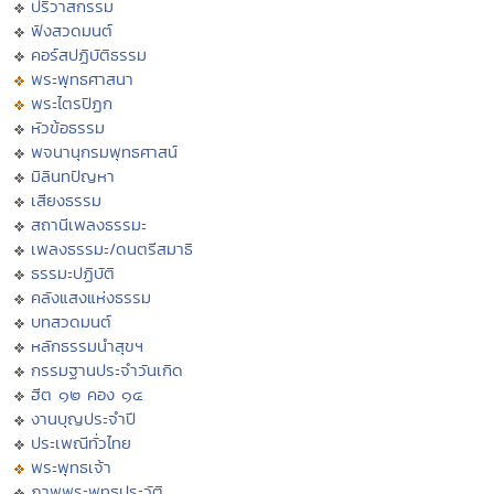
ปริวาสกรรม
ฟังสวดมนต์
คอร์สปฏิบัติธรรม
พระพุทธศาสนา
พระไตรปิฏก
หัวข้อธรรม
พจนานุกรมพุทธศาสน์
มิลินทปัญหา
เสียงธรรม
สถานีเพลงธรรมะ
เพลงธรรมะ/ดนตรีสมาธิ
ธรรมะปฏิบัติ
คลังแสงแห่งธรรม
บทสวดมนต์
หลักธรรมนำสุขฯ
กรรมฐานประจำวันเกิด
ฮีต ๑๒ คอง ๑๔
งานบุญประจำปี
ประเพณีทั่วไทย
พระพุทธเจ้า
ภาพพระพุทธประวัติ