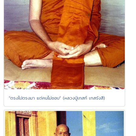
"ตรงไปตรงมา แต่คนไม่ชอบ" (หลวงปู่เทสก์ เทสรังสี)