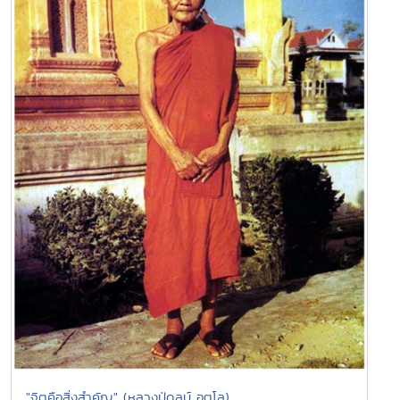
"จิตคือสิ่งสำคัญ" (หลวงปู่ดูลบ์ อตุโล)