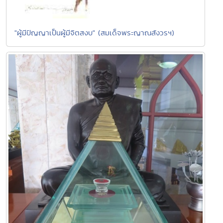
"ผู้มีปัญญาเป็นผู้มีจิตสงบ" (สมเด็จพระญาณสังวรฯ)