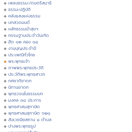
เพลงธรรมะ/ดนตรีสมาธิ
ธรรมะปฏิบัติ
คลังแสงแห่งธรรม
บทสวดมนต์
หลักธรรมนำสุขฯ
กรรมฐานประจำวันเกิด
ฮีต ๑๒ คอง ๑๔
งานบุญประจำปี
ประเพณีทั่วไทย
พระพุทธเจ้า
ภาพพระพุทธประวัติ
ประวัติพระพุทธสาวก
ทศชาติชาดก
นิทานชาดก
พุทธวจนในธรรมบท
มงคล ๓๘ ประการ
พุทธศาสนสุภาษิต
พุทธศาสนสุภาษิต ๖๒๑
สังเวชนียสถาน ๔ ตำบล
ปางพระพุทธรูป