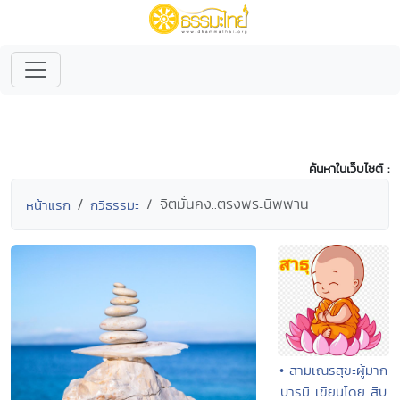
ค้นหาในเว็บไซต์ :
จิตมั่นคง..ตรงพระนิพพาน
หน้าแรก
กวีธรรมะ
• สามเณรสุขะผู้มาก
บารมี เขียนโดย สืบ