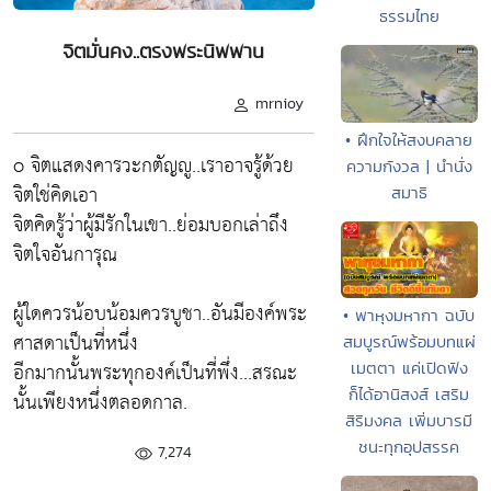
ธรรมไทย
จิตมั่นคง..ตรงพระนิพพาน
mrnioy
• ฝึกใจให้สงบคลาย
o จิตแสดงคารวะกตัญญู..เราอาจรู้ด้วย
ความกังวล | นำนั่ง
จิตใช่คิดเอา
สมาธิ
จิตคิดรู้ว่าผู้มีรักในเขา..ย่อมบอกเล่าถึง
จิตใจอันการุณ
ผู้ใดควรน้อบน้อมควรบูชา..อันมีองค์พระ
• พาหุงมหากา ฉบับ
ศาสดาเป็นที่หนึ่ง
สมบูรณ์พร้อมบทแผ่
อีกมากนั้นพระทุกองค์เป็นที่พึ่ง...สรณะ
เมตตา แค่เปิดฟัง
ก็ได้อานิสงส์ เสริม
นั้นเพียงหนึ่งตลอดกาล.
สิริมงคล เพิ่มบารมี
ชนะทุกอุปสรรค
7,274