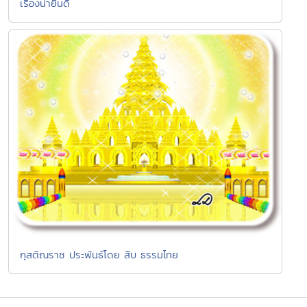
เรื่องน่ายินดี
กุสติณราช ประพันธ์โดย สืบ ธรรมไทย