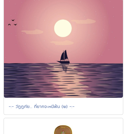
-:- วัฏฏภัย... ที่ยากจะหนีพ้น (๒) -:-