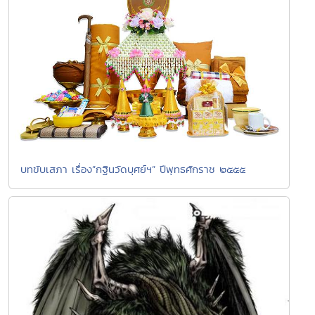
บทขับเสภา เรื่อง”กฐินวัดบุศย์ฯ” ปีพุทธศักราช ๒๕๕๕