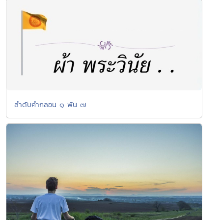
ลำดับคำกลอน ๑ พัน ๗