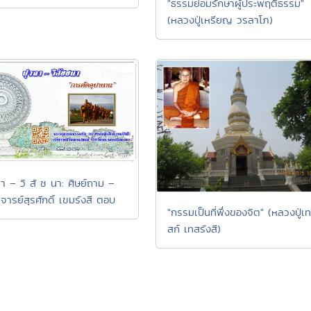
"ธรรมย่อมรักษาผู้ประพฤติธรรม"
(หลวงปู่เหรียญ วรลาโภ)
ฉา – วิ สั ช นา: ศิษย์ถาม –
จารย์สุรศักดิ์ เขมรังสี ตอบ
"กรรมเป็นที่พึ่งของจิต" (หลวงปู่เท
สก์ เทสรังสี)