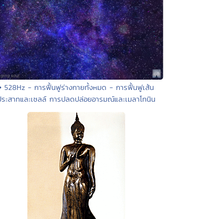
• 528Hz - การฟื้นฟูร่างกายทั้งหมด - การฟื้นฟูเส้น
ประสาทและเซลล์ การปลดปล่อยอารมณ์และเมลาโทนิน