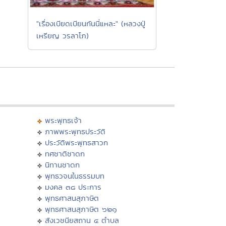
"เรื่องเบียดเบียนกันนี่แหละ" (หลวงปู่
เหรียญ วรลาโภ)
พระพุทธเจ้า
ภาพพระพุทธประวัติ
ประวัติพระพุทธสาวก
ทศชาติชาดก
นิทานชาดก
พุทธวจนในธรรมบท
มงคล ๓๘ ประการ
พุทธศาสนสุภาษิต
พุทธศาสนสุภาษิต ๖๒๑
สังเวชนียสถาน ๔ ตำบล