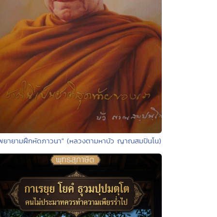
"พยายามฝึกหัดภาวนา" (หลวงตามหาบัว ญาณสมปันโน)