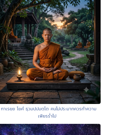
 กาเรยฺย โยคํ ธุวมปฺปมตฺโต คนไม่ประมาทควรทำความ
เพียรร่ำไป