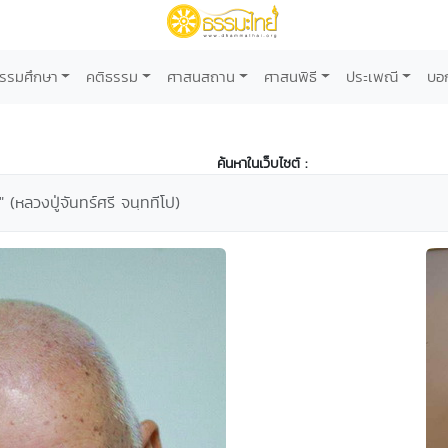
รรมศึกษา
คติธรรม
ศาสนสถาน
ศาสนพิธี
ประเพณี
บอ
ค้นหาในเว็บไซต์ :
 (หลวงปู่จันทร์ศรี จนฺททีโป)