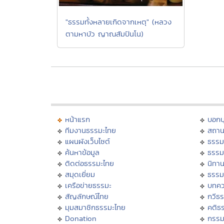
"ธรรมทั้งหลายเกิดจากเหตุ" (หลวง
ตามหาบัว ญาณสัมปันโน)
หน้าแรก
บอก
ทีมงานธรรมะไทย
สถาน
แผนผังเว็บไซต์
ธรรม
ค้นหาข้อมูล
ธรรม
ติดต่อธรรมะไทย
นิทาน
สมุดเยี่ยม
ธรรม
เครือข่ายธรรมะ
บทคว
สัญลักษณ์ไทย
กวีธ
มุมสมาชิกธรรมะไทย
คติธ
Donation
กรร