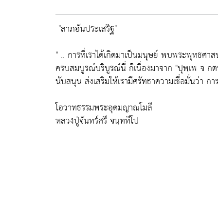
"ลาภอันประเสริฐ"
" .. การที่เราได้เกิดมาเป็นมนุษย์ พบพระพุทธศาส
ครบสมบูรณ์บริบูรณ์นี่ ก็เนื่องมาจาก
"ปุพฺเพ จ กต
นับสนุน ส่งเสริมให้เรามีศรัทธาความเชื่อมั่นว่า การ
โอวาทธรรมพระอุดมญาณโมลี
หลวงปู่จันทร์ศรี จนฺททีโป