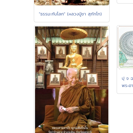
"ธรรมะกับโลก" (หลวงปู่ชา สุภัทโท)
ปุ จ 
พระอา