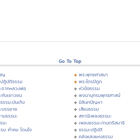
Go To Top
บุญ
พระพุทธศาสนา
ปฏิบัติธรรม
พระไตรปิฏก
ะจากหลวงพ่อ
หัวข้อธรรม
ะกับเยาวชน
พจนานุกรมพุทธศาสน์
ธรรมะบันเทิง
มิลินทปัญหา
ะบรรยาย
เสียงธรรม
ามธรรมะ
สถานีเพลงธรรมะ
รรมะ
เพลงธรรมะ/ดนตรีสมาธิ
รรม คำคม โดนใจ
ธรรมะปฏิบัติ
ม
คลังแสงแห่งธรรม