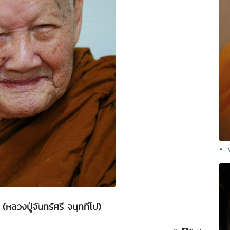
• 
(หลวงปู่จันทร์ศรี จนฺททีโป)