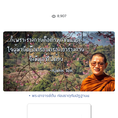
8,907
• พระอาจารย์ต้น ท่องธาตุกัมมัฏฐาน๔