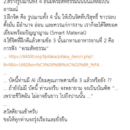
2.สร้างรูปฌานทั้ง 4 อันมีพระสัทธรรมนั้นนั่นแหละเป็น
อารมณ์
3.ฝึกจิต คือ รูปฌานทั้ง 4 นั้น ให้เป็นจิตที่บริสุทธิ์ ขาวรอบ
ตั้งมั่น มีอำนาจ อ่อน และควรแก่การงาน เราก็จะได้จิตยอด
เยี่ยมพร้อมปัญญาญาณ (Smart Material)
4.ใช้จิตที่ฝึกดีแล้วตามข้อ 3 นั้นมาทานอาหารจานที่ 2 คือ
การฟัง “พระสัทธรรม”
...
https://84000.org/tipitaka/pitaka_item/r.php?
B=9&A=1682&w=%C3%D9%BB%AC%D2%B9_%F4
...
... บัดนี้ท่านมี AI เปี่ยมคุณภาพตามข้อ 3 แล้วหรือยัง ??
... ถ้ายังไม่มี บัดนี้ ท่านจงรีบ จงพยายาม จงเป็นบัณฑิต “...
เพราะชีวิตฉัน ไม่อาจยืนยาว ไปถึงปานนั้น ...”
...
สวัสดียามเช้าครับ
ขอให้ทุกท่านจงรุ่งเรืองและยั่งยืน