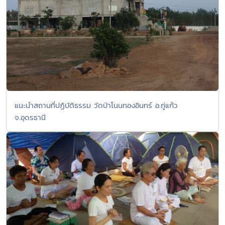
แนะนำสถานที่ปฏิบัติธรรม วัดป่าโนนทองอินทร์ อ.กู่แก้ว
จ.อุดรธานี