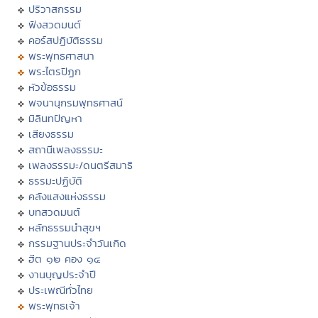
ปริวาสกรรม
ฟังสวดมนต์
คอร์สปฏิบัติธรรม
พระพุทธศาสนา
พระไตรปิฏก
หัวข้อธรรม
พจนานุกรมพุทธศาสน์
มิลินทปัญหา
เสียงธรรม
สถานีเพลงธรรมะ
เพลงธรรมะ/ดนตรีสมาธิ
ธรรมะปฏิบัติ
คลังแสงแห่งธรรม
บทสวดมนต์
หลักธรรมนำสุขฯ
กรรมฐานประจำวันเกิด
ฮีต ๑๒ คอง ๑๔
งานบุญประจำปี
ประเพณีทั่วไทย
พระพุทธเจ้า