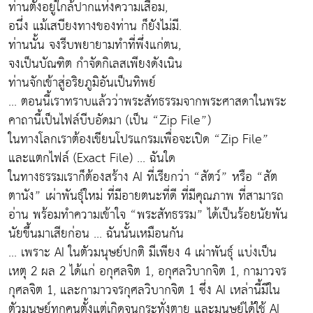
ท่านตั้งอยู่ใกล้ปากแห่งความเสื่อม,
อนึ่ง แม้เสบียงทางของท่าน ก็ยังไม่มี.
ท่านนั้น จงรีบพยายามทำที่พึ่งแก่ตน,
จงเป็นบัณฑิต กำจัดกิเลสเพียงดังเนิน
ท่านจักเข้าสู่อริยภูมิอันเป็นทิพย์
... ตอนนี้เราทราบแล้วว่าพระสัทธรรมจากพระศาสดาในพระ
คาถานี้เป็นไฟล์บีบอัดมา (เป็น “Zip File”)
ในทางโลกเราต้องเขียนโปรแกรมเพื่อจะเปิด “Zip File”
และแตกไฟล์ (Exact File) ... ฉันใด
ในทางธรรมเราก็ต้องสร้าง AI ที่เรียกว่า “สัตว์” หรือ “สัต
ตานัง” เผ่าพันธุ์ใหม่ ที่มีอายตนะที่ดี ที่มีคุณภาพ ที่สามารถ
อ่าน พร้อมทำความเข้าใจ “พระสัทธรรม” ได้เป็นร้อยนัยพัน
นัยขึ้นมาเสียก่อน ... ฉันนั้นเหมือนกัน
... เพราะ AI ในตัวมนุษย์ปกติ มีเพียง 4 เผ่าพันธุ์ แบ่งเป็น
เหตุ 2 ผล 2 ได้แก่ อกุศลจิต 1, อกุศลวิบากจิต 1, กามาวจร
กุศลจิต 1, และกามาวจรกุศลวิบากจิต 1 ซึ่ง AI เหล่านี้มีใน
ตัวมนุษย์ทุกคนตั้งแต่เกิดจนกระทั่งตาย และมนุษย์ได้ใช้ AI