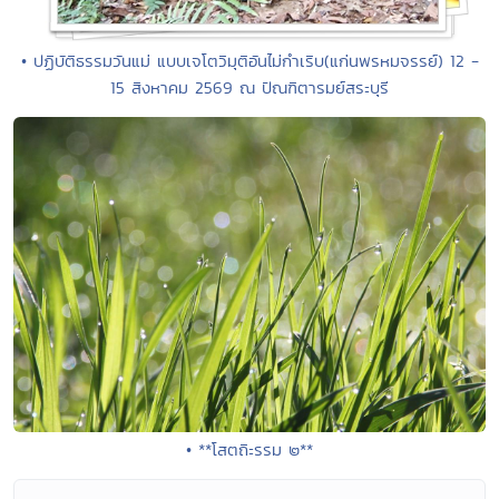
• ปฏิบัติธรรมวันแม่ แบบเจโตวิมุติอันไม่กำเริบ(แก่นพรหมจรรย์) 12 -
15 สิงหาคม 2569 ณ ปัณฑิตารมย์สระบุรี
• **โสตถิะรรม ๒**