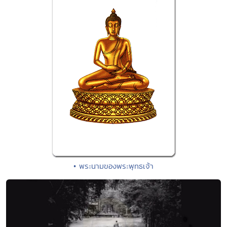
• พระนามของพระพุทธเจ้า