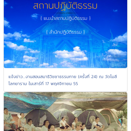
แจ้งข่าว...งานสอนสมาธิวิชชาธรรมกาย (ครั้งที่ 24) ณ วัดโมลี
โลกยาราม ในเสาร์ที่ 17 พฤศจิกายน 55