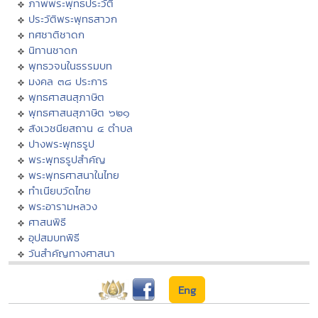
ภาพพระพุทธประวัติ
ประวัติพระพุทธสาวก
ทศชาติชาดก
นิทานชาดก
พุทธวจนในธรรมบท
มงคล ๓๘ ประการ
พุทธศาสนสุภาษิต
พุทธศาสนสุภาษิต ๖๒๑
สังเวชนียสถาน ๔ ตำบล
ปางพระพุทธรูป
พระพุทธรูปสำคัญ
พระพุทธศาสนาในไทย
ทำเนียบวัดไทย
พระอารามหลวง
ศาสนพิธี
อุปสมบทพิธี
วันสำคัญทางศาสนา
Eng