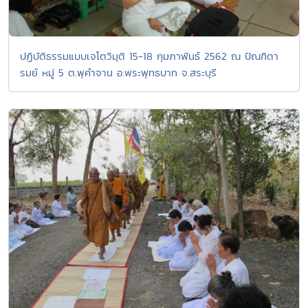
ปฏิบัติธรรมแบบเจโตวิมุติ 15-18 กุมภาพันธ์ 2562 ณ ปัณฑิตา
รมย์ หมู่ 5 ต.พุคำจาน อ.พระพุทธบาท จ.สระบุรี