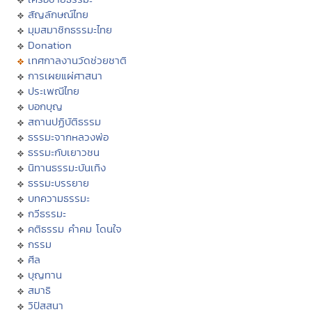
สัญลักษณ์ไทย
มุมสมาชิกธรรมะไทย
Donation
เทศกาลงานวัดช่วยชาติ
การเผยแผ่ศาสนา
ประเพณีไทย
บอกบุญ
สถานปฏิบัติธรรม
ธรรมะจากหลวงพ่อ
ธรรมะกับเยาวชน
นิทานธรรมะบันเทิง
ธรรมะบรรยาย
บทความธรรมะ
กวีธรรมะ
คติธรรม คำคม โดนใจ
กรรม
ศีล
บุญทาน
สมาธิ
วิปัสสนา