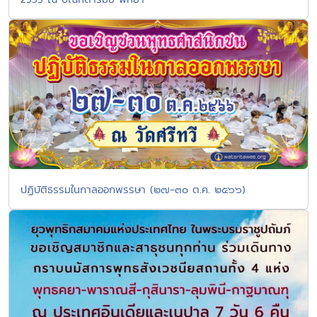
ปฏิบัติธรรมในกาลออกพรรษา (๒๗-๓๐ ต.ค. ๒๕๖๖)