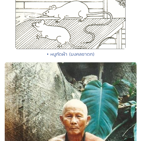
• หนูกัดผ้า (มงคลชาดก)