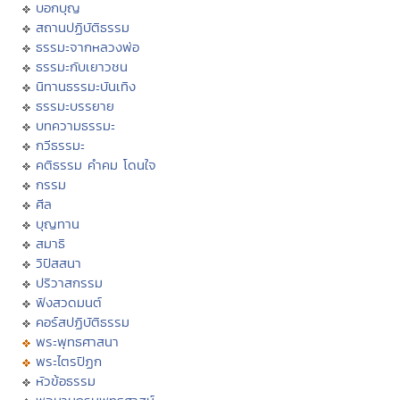
บอกบุญ
สถานปฏิบัติธรรม
ธรรมะจากหลวงพ่อ
ธรรมะกับเยาวชน
นิทานธรรมะบันเทิง
ธรรมะบรรยาย
บทความธรรมะ
กวีธรรมะ
คติธรรม คำคม โดนใจ
กรรม
ศีล
บุญทาน
สมาธิ
วิปัสสนา
ปริวาสกรรม
ฟังสวดมนต์
คอร์สปฏิบัติธรรม
พระพุทธศาสนา
พระไตรปิฏก
หัวข้อธรรม