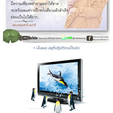
• เห็นผล..อยูที่ปฏิบัติตนเป็นนิจ