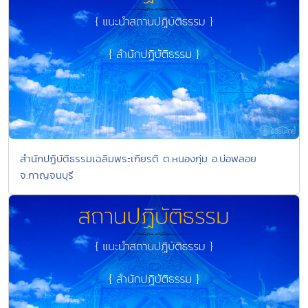
สำนักปฏิบัติธรรมเฉลิมพระเกียรติ ต.หนองกุ่ม อ.บ่อพลอย
จ.กาญจนบุรี