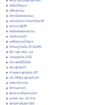
พจนานุกรมพุทธศาสน์
มิลินทปัญหา
เสียงธรรม
สถานีเพลงธรรมะ
เพลงธรรมะ/ดนตรีสมาธิ
ธรรมะปฏิบัติ
คลังแสงแห่งธรรม
บทสวดมนต์
หลักธรรมนำสุขฯ
กรรมฐานประจำวันเกิด
ฮีต ๑๒ คอง ๑๔
งานบุญประจำปี
ประเพณีทั่วไทย
พระพุทธเจ้า
ภาพพระพุทธประวัติ
ประวัติพระพุทธสาวก
ทศชาติชาดก
นิทานชาดก
พุทธวจนในธรรมบท
มงคล ๓๘ ประการ
พุทธศาสนสุภาษิต