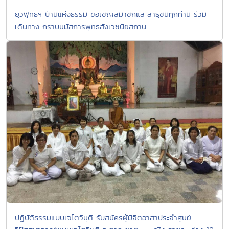
ยุวพุทธฯ บ้านแห่งธรรม ขอเชิญสมาชิกและสาธุชนทุกท่าน ร่วม
เดินทาง กราบนมัสการพุทธสังเวชนียสถาน
ปฏิบัติธรรมแบบเจโตวิมุติ รับสมัครผู้มีจิตอาสาประจำศูนย์