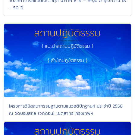
วิปัสสนาจารย์แบบเจโตวิมุติ จ.ตาก ชาย – หญิง อายุระหว่าง 18
– 50 ปี
โครงการวิปัสสนากรรมฐานตามแนวสติปัฎฐาน4 ประจำปี 2558
ณ วัดบรมสถล (วัดดอน) เขตสาทร กรุงเทพฯ