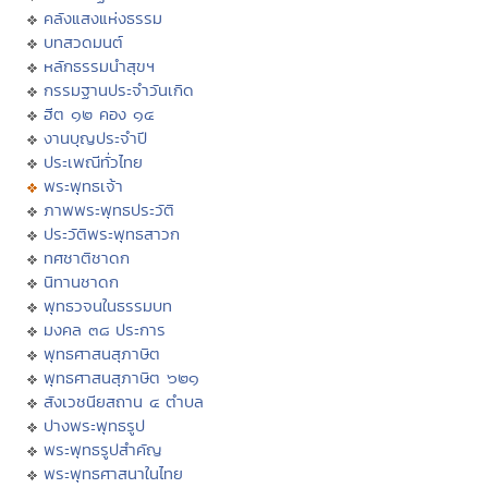
คลังแสงแห่งธรรม
บทสวดมนต์
หลักธรรมนำสุขฯ
กรรมฐานประจำวันเกิด
ฮีต ๑๒ คอง ๑๔
งานบุญประจำปี
ประเพณีทั่วไทย
พระพุทธเจ้า
ภาพพระพุทธประวัติ
ประวัติพระพุทธสาวก
ทศชาติชาดก
นิทานชาดก
พุทธวจนในธรรมบท
มงคล ๓๘ ประการ
พุทธศาสนสุภาษิต
พุทธศาสนสุภาษิต ๖๒๑
สังเวชนียสถาน ๔ ตำบล
ปางพระพุทธรูป
พระพุทธรูปสำคัญ
พระพุทธศาสนาในไทย