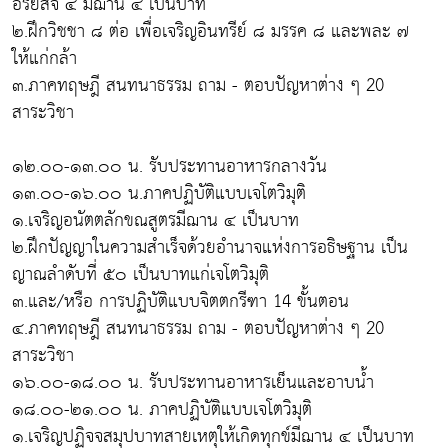
อริยสัจ ๔ มีฌาน ๔ เป็นบาท
๒.ฝึกวิชชา ๘ ต่อ เพื่อเจริญอินทรีย์ ๘ มรรค ๘ และพละ ๗
ให้แก่กล้า
๓.ภาคทฤษฎี สนทนาธรรม ถาม - ตอบปัญหาต่าง ๆ 20
สาระวิชา
๑๒.๐๐-๑๓.๐๐ น. รับประทานอาหารกลางวัน
๑๓.๐๐-๑๖.๐๐ น.ภาคปฏิบัติแบบเจโตวิมุติ
๑.เจริญอนัตตลักขณสูตรมีฌาน ๔ เป็นบาท
๒.ฝึกปัญญาในความสำเร็จด้วยอำนาจแห่งการอธิษฐาน เป็น
ญาณลำดับที่ ๕๐ เป็นบาทแก่เจโตวิมุติ
๓.และ/หรือ การปฏิบัติแบบจิตตกรีฑา 14 ขั้นตอน
๔.ภาคทฤษฎี สนทนาธรรม ถาม - ตอบปัญหาต่าง ๆ 20
สาระวิชา
๑๖.๐๐-๑๘.๐๐ น. รับประทานอาหารเย็นและอาบน้ำ
๑๘.๐๐-๒๑.๐๐ น. ภาคปฏิบัติแบบเจโตวิมุติ
๑.เจริญปฏิจจสมุปบาทสายเหตุให้เกิดทุกข์มีฌาน ๔ เป็นบาท