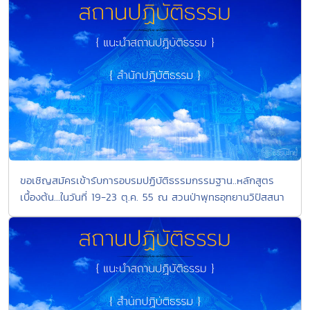
ขอเชิญสมัครเข้ารับการอบรมปฏิบัติธรรมกรรมฐาน..หลักสูตร
เบื้องต้น...ในวันที่ 19-23 ตุ.ค. 55 ณ สวนป่าพุทธอุทยานวิปัสสนา