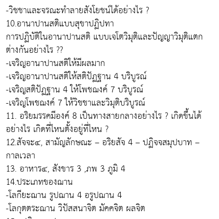
-วิชชาและจรณะทำลายสังโยชน์ได้อย่างไร ?
10.อานาปานสติแบบสุขาปฏิปทา
การปฏิบัติในอานาปานสติ แบบเจโตวิมุติและปัญญาวิมุติแตก
ต่างกันอย่างไร ??
-เจริญอานาปานสติให้มีผลมาก
-เจริญอานาปานสติให้สติปัฏฐาน 4 บริบูรณ์
-เจริญสติปัฏฐาน 4 ให้โพชฌงค์ 7 บริบูรณ์
-เจริญโพชฌงค์ 7 ให้วิชชาและวิมุติบริบูรณ์
11. อริยมรรคมีองค์ 8 เป็นทางสายกลางอย่างไร ? เกิดขึ้นได้
อย่างไร เกิดที่ไหนตั้งอยู่ที่ไหน ?
12.สัจจะ๔, สามัญลักษณะ – อริยสัจ 4 – ปฏิจจสมุปบาท –
กาลเวลา
13. อาหาร๔, สังขาร 3 ,ภพ 3 ภูมิ 4
14.ประเภทของฌาน
-โลกียะฌาน รูปฌาน 4 อรูปฌาน 4
-โลกุตตระฌาน วิปัสสนาจิต มัคคจิต ผลจิต