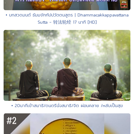
• บทสวดมนต์ ธัมมจักกัปปวัตตนสูตร | Dhammacakkappavattana
Sutta - 转法轮经 17 นาที [HD]
• 20นาทีเข้าสมาธิ/ดนตรีนั่งสมาธิ/จิต ผ่อนคลาย /หลับเป็นสุข