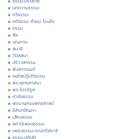
ธรรมะบรรยาย
บทความธรรมะ
กวีธรรมะ
คติธรรม คำคม โดนใจ
กรรม
ศีล
บุญทาน
สมาธิ
วิปัสสนา
ปริวาสกรรม
ฟังสวดมนต์
คอร์สปฏิบัติธรรม
พระพุทธศาสนา
พระไตรปิฏก
หัวข้อธรรม
พจนานุกรมพุทธศาสน์
มิลินทปัญหา
เสียงธรรม
สถานีเพลงธรรมะ
เพลงธรรมะ/ดนตรีสมาธิ
ธรรมะปฏิบัติ