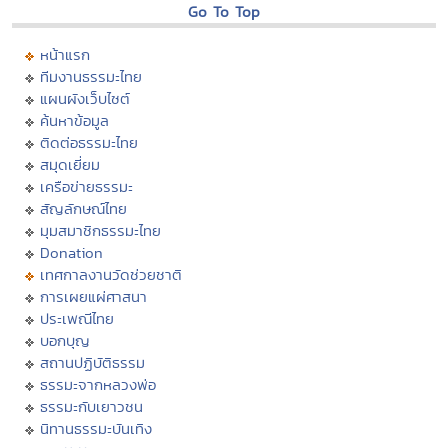
Go To Top
หน้าแรก
ทีมงานธรรมะไทย
แผนผังเว็บไซต์
ค้นหาข้อมูล
ติดต่อธรรมะไทย
สมุดเยี่ยม
เครือข่ายธรรมะ
สัญลักษณ์ไทย
มุมสมาชิกธรรมะไทย
Donation
เทศกาลงานวัดช่วยชาติ
การเผยแผ่ศาสนา
ประเพณีไทย
บอกบุญ
สถานปฏิบัติธรรม
ธรรมะจากหลวงพ่อ
ธรรมะกับเยาวชน
นิทานธรรมะบันเทิง