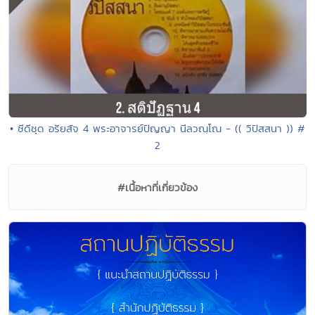
• ซีดีชุด อริยสัจ 4 พระอาจารย์ปัญญา นีลวณฺโณ - (( วิปัสสนา )) #
2
#เนื้อหาที่เกี่ยวข้อง