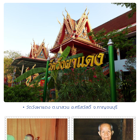
• วัดวังผาแดง ต.นาสวน อ.ศรีสวัสดิ์ จ.กาญจนบุรี