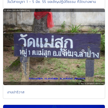
วันวิสาขบูชา 1 - 5 มิย. 55 ขอเชิญปฏิบัติธรรม ที่วัดบางพาน
งานปาริวาส