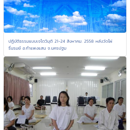
ปฏิบัติธรรมแบบเจโตวิมุติ 21-24 สิงหาคม. 2558 หลังวัดไผ่
รื่นรมย์ อ.กำแพงแสน จ.นครปฐม