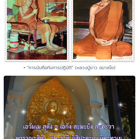
• "การนับถือกับการปฏิบัติ" (หลวงปู่ขาว อนาลโย)