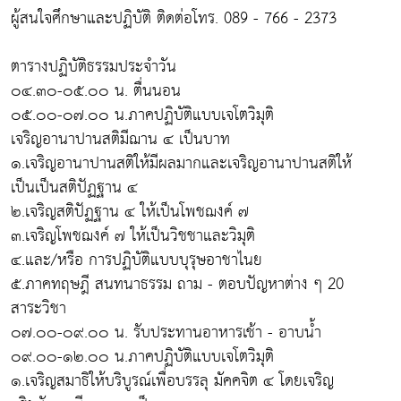
ผู้สนใจศึกษาและปฏิบัติ ติดต่อโทร. 089 - 766 - 2373
ตารางปฏิบัติธรรมประจำวัน
๐๔.๓๐-๐๕.๐๐ น. ตื่นนอน
๐๕.๐๐-๐๗.๐๐ น.ภาคปฏิบัติแบบเจโตวิมุติ
เจริญอานาปานสติมีฌาน ๔ เป็นบาท
๑.เจริญอานาปานสติให้มีผลมากและเจริญอานาปานสติให้
เป็นเป็นสติปัฏฐาน ๔
๒.เจริญสติปัฏฐาน ๔ ให้เป็นโพชฌงค์ ๗
๓.เจริญโพชฌงค์ ๗ ให้เป็นวิชชาและวิมุติ
๔.และ/หรือ การปฏิบัติแบบบุรุษอาชาไนย
๕.ภาคทฤษฎี สนทนาธรรม ถาม - ตอบปัญหาต่าง ๆ 20
สาระวิชา
๐๗.๐๐-๐๙.๐๐ น. รับประทานอาหารเช้า - อาบน้ำ
๐๙.๐๐-๑๒.๐๐ น.ภาคปฏิบัติแบบเจโตวิมุติ
๑.เจริญสมาธิให้บริบูรณ์เพื่อบรรลุ มัคคจิต ๔ โดยเจริญ