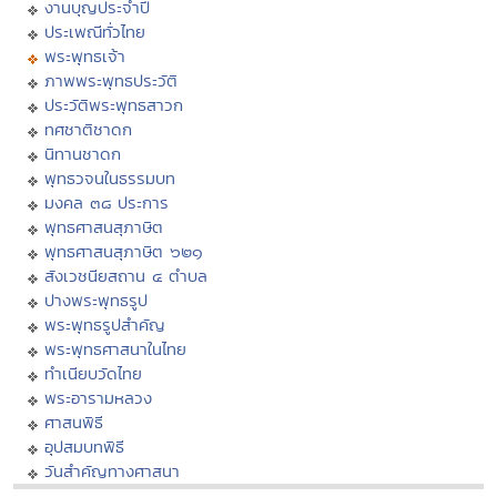
งานบุญประจำปี
ประเพณีทั่วไทย
พระพุทธเจ้า
ภาพพระพุทธประวัติ
ประวัติพระพุทธสาวก
ทศชาติชาดก
นิทานชาดก
พุทธวจนในธรรมบท
มงคล ๓๘ ประการ
พุทธศาสนสุภาษิต
พุทธศาสนสุภาษิต ๖๒๑
สังเวชนียสถาน ๔ ตำบล
ปางพระพุทธรูป
พระพุทธรูปสำคัญ
พระพุทธศาสนาในไทย
ทำเนียบวัดไทย
พระอารามหลวง
ศาสนพิธี
อุปสมบทพิธี
วันสำคัญทางศาสนา