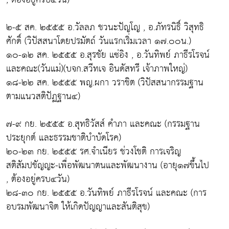
๒-๕ สค. ๒๕๕๕ อ.วัลลภ ชวนะปัญโญ , อ.ภัทรนิธิ์ วิสุทธิ
ศักดิ์ (วิปัสสนาโดยปรมัตถ์ วันแรกเริ่มเวลา ๑๗.๐๐น.)
๑๐-๑๒ สค. ๒๕๕๕ อ.สุรชัย แซ่อิง , อ.วันทิพย์ ภาธีรโรจน์
และคณะ(วันแม่)(บจก.สวีทเจ อินดัสทรี เจ้าภาพใหญ่)
๑๘-๒๒ สค. ๒๕๕๕ พญ.ผกา วราชิต (วิปัสสนากรรมฐาน
ตามแนวสติปัฏฐาน๔)
๗-๙ กย. ๒๕๕๕ อ.สุทธิวัสส์ คำภา และคณะ (กรรมฐาน
ประยุกต์ และธรรมชาติบำบัดโรค)
๒๐-๒๓ กย. ๒๕๕๕ รศ.จำเนียร ช่วงโชติ การเจริญ
สติสัมปชัญญะ-เพื่อพัฒนาตนและพัฒนางาน (อายุ๑๗ขึ้นไป
, ต้องอยู่ครบ๔วัน)
๒๘-๓๐ กย. ๒๕๕๕ อ.วันทิพย์ ภาธีรโรจน์ และคณะ (การ
อบรมพัฒนาจิต ให้เกิดปัญญาและสันติสุข)