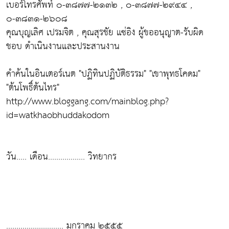
เบอร์โทรศัพท์ ๐-๓๘๗๗-๒๑๓๒ , ๐-๓๘๗๗-๒๙๔๔ ,
๐-๓๘๓๑-๒๖๐๘
คุณบุญเลิศ เปรมจิต , คุณสุรชัย แซ่อิง ผู้ขออนุญาต-รับผิด
ชอบ ดำเนินงานและประสานงาน
คำค้นในอินเตอร์เนต "ปฏิทินปฏิบัติธรรม" "เขาพุทธโคดม"
"ต้นโพธิ์ต้นไทร"
http://www.bloggang.com/mainblog.php?
id=watkhaobhuddakodom
วัน..... เดือน.................. วิทยากร
............................ มกราคม ๒๕๕๕