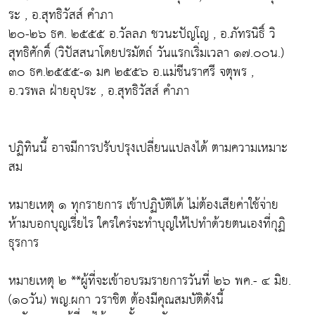
ระ , อ.สุทธิวัสส์ คำภา
๒๐-๒๖ ธค. ๒๕๕๕ อ.วัลลภ ชวนะปัญโญ , อ.ภัทรนิธิ์ วิ
สุทธิศักดิ์ (วิปัสสนาโดยปรมัตถ์ วันแรกเริ่มเวลา ๑๗.๐๐น.)
๓๐ ธค.๒๕๕๕-๑ มค ๒๕๕๖ อ.แม่ชีนราศรี จตุพร ,
อ.วรพล ฝ่ายอุประ , อ.สุทธิวัสส์ คำภา
ปฏิทินนี้ อาจมีการปรับปรุงเปลี่ยนแปลงได้ ตามความเหมาะ
สม
หมายเหตุ ๑ ทุกรายการ เข้าปฏิบัติได้ ไม่ต้องเสียค่าใช้จ่าย
ห้ามบอกบุญเรี่ยไร ใครใคร่จะทำบุญให้ไปทำด้วยตนเองที่กุฏิ
ธุรการ
หมายเหตุ ๒ **ผู้ที่จะเข้าอบรมรายการวันที่ ๒๖ พค.- ๔ มิย.
(๑๐วัน) พญ.ผกา วราชิต ต้องมีคุณสมบัติดังนี้