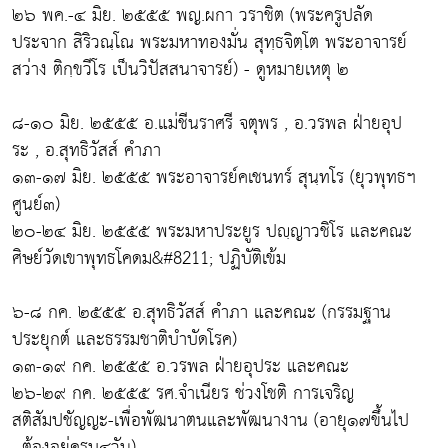
๒๖ พค.-๔ มิย. ๒๕๕๕ พญ.ผกา วราชิต (พระครูปลัด
ประจาก สิริวณฺโณ พระมหาทองมั่น สุทฺธจิตฺโต พระอาจารย์
สว่าง ติกฺขวีโร เป็นวิปัสสนาจารย์) - ดูหมายเหตุ ๒
๘-๑๐ มิย. ๒๕๕๕ อ.แม่ชีนราศรี จตุพร , อ.วรพล ฝ่ายอุป
ระ , อ.สุทธิวัสส์ คำภา
๑๓-๑๗ มิย. ๒๕๕๕ พระอาจารย์คเชนทร์ สุนฺทโร (ยุวพุทธฯ
ศูนย์๓)
๒๐-๒๔ มิย. ๒๕๕๕ พระมหาประยูร ปญฺญาวชิโร และคณะ
ศิษย์วัดเขาพุทธโคดม&#8211; ปฏิบัติเข้ม
๖-๘ กค. ๒๕๕๕ อ.สุทธิวัสส์ คำภา และคณะ (กรรมฐาน
ประยุกต์ และธรรมชาติบำบัดโรค)
๑๓-๑๙ กค. ๒๕๕๕ อ.วรพล ฝ่ายอุประ และคณะ
๒๖-๒๙ กค. ๒๕๕๕ รศ.จำเนียร ช่วงโชติ การเจริญ
สติสัมปชัญญะ-เพื่อพัฒนาตนและพัฒนางาน (อายุ๑๗ขึ้นไป
, ต้องอยู่ครบ๔วัน)