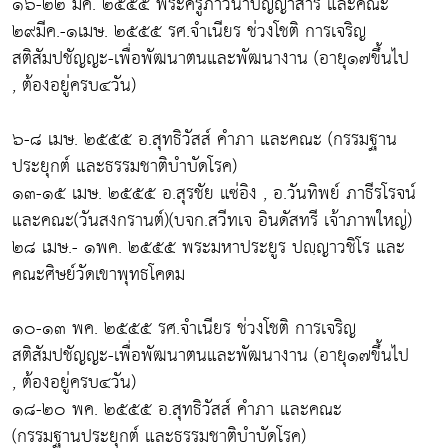
๑๖-๒๒ มีค. ๒๕๕๕ พระครูภาวนาปัญญาสาร และคณะ
๒๙มีค.-๑เมษ. ๒๕๕๕ รศ.จำเนียร ช่วงโชติ การเจริญ
สติสัมปชัญญะ-เพื่อพัฒนาตนและพัฒนางาน (อายุ๑๗ขึ้นไป
, ต้องอยู่ครบ๔วัน)
๖-๘ เมษ. ๒๕๕๕ อ.สุทธิวัสส์ คำภา และคณะ (กรรมฐาน
ประยุกต์ และธรรมชาติบำบัดโรค)
๑๓-๑๕ เมษ. ๒๕๕๕ อ.สุรชัย แซ่อิง , อ.วันทิพย์ ภาธีรโรจน์
และคณะ(วันสงกรานต์)(บจก.สวีทเจ อินดัสทรี เจ้าภาพใหญ่)
๒๘ เมษ.- ๑พค. ๒๕๕๕ พระมหาประยูร ปญฺญาวชิโร และ
คณะศิษย์วัดเขาพุทธโคดม
๑๐-๑๓ พค. ๒๕๕๕ รศ.จำเนียร ช่วงโชติ การเจริญ
สติสัมปชัญญะ-เพื่อพัฒนาตนและพัฒนางาน (อายุ๑๗ขึ้นไป
, ต้องอยู่ครบ๔วัน)
๑๘-๒๐ พค. ๒๕๕๕ อ.สุทธิวัสส์ คำภา และคณะ
(กรรมฐานประยุกต์ และธรรมชาติบำบัดโรค)