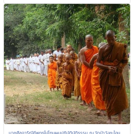
บวชศีลจาริณีชีพุทธไม่โกนผมปฏิบัติบัติธรรม ณ.วัดป่าวังชะโอน