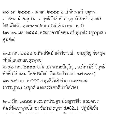
๓๐ ธค. ๒๕๕๔ - ๑ มค. ๒๕๕๕ อ.แม่ชีนราศรี จตุพร ,
อ.วรพล ฝ่ายอุประ , อ.สุทธิวัสส์ คำภา(คุณวิโรจน์ , คุณธง
ไชยพัฒน์ , คุณพลอยชนกภรณ์ เจ้าภาพอาหาร)
๒๗-๓๑ มค. ๒๕๕๕ พระอาจารย์คเชนทร์ สุนฺทโร (ยุวพุทธฯ
ศูนย์๓)
๓-๕ กพ. ๒๕๕๕ อ.ทิพย์รัตน์ เผ่าวิจารณ์ , อ.มยุริญ ผ่องผุด
พันธ์ และคณะยุวพุทธ
๙-๑๒ กพ. ๒๕๕๕ อ.วัลลภ ชวนะปัญโญ , อ.ภัทรนิธิ์ วิสุทธิ
ศักดิ์ (วิปัสสนาโดยปรมัตถ์ วันแรกเริ่มเวลา ๑๗.๐๐น.)
๑๗-๑๙ กพ. ๒๕๕๕ อ.สุทธิวัสส์ คำภา และคณะ
(กรรมฐานประยุกต์ และธรรมชาติบำบัดโรค)
๒-๘ มีค. ๒๕๕๕ พระมหาประยูร ปญฺญาวชิโร และคณะ
ศิษย์วัดเขาพุทธโคดม วันมาฆะบูชา &#8211; ปฏิบัติเข้ม