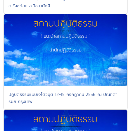
ต.วังชะโอน อ.บึงสามัคคี
ปฏิบัติธรรมแบบเจโตวิมุติ 12-15 กรกฎาคม 2556 ณ ปัณฑิตา
รมย์ กรุงเทพ