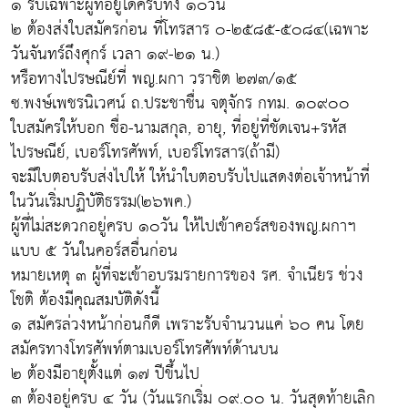
๑ รับเฉพาะผู้ที่อยู่ได้ครบทั้ง ๑๐วัน
๒ ต้องส่งใบสมัครก่อน ที่โทรสาร ๐-๒๕๘๕-๕๐๘๔(เฉพาะ
วันจันทร์ถึงศุกร์ เวลา ๑๙-๒๑ น.)
หรือทางไปรษณีย์ที่ พญ.ผกา วราชิต ๒๗๓/๑๕
ซ.พงษ์เพชรนิเวศน์ ถ.ประชาชื่น จตุจักร กทม. ๑๐๙๐๐
ใบสมัครให้บอก ชื่อ-นามสกุล, อายุ, ที่อยู่ที่ชัดเจน+รหัส
ไปรษณีย์, เบอร์โทรศัพท์, เบอร์โทรสาร(ถ้ามี)
จะมีใบตอบรับส่งไปให้ ให้นำใบตอบรับไปแสดงต่อเจ้าหน้าที่
ในวันเริ่มปฏิบัติธรรม(๒๖พค.)
ผู้ที่ไม่สะดวกอยู่ครบ ๑๐วัน ให้ไปเข้าคอร์สของพญ.ผกาฯ
แบบ ๕ วันในคอร์สอื่นก่อน
หมายเหตุ ๓ ผู้ที่จะเข้าอบรมรายการของ รศ. จำเนียร ช่วง
โชติ ต้องมีคุณสมบัติดังนี้
๑ สมัครล่วงหน้าก่อนก็ดี เพราะรับจำนวนแค่ ๖๐ คน โดย
สมัครทางโทรศัพท์ตามเบอร์โทรศัพท์ด้านบน
๒ ต้องมีอายุตั้งแต่ ๑๗ ปีขึ้นไป
๓ ต้องอยู่ครบ ๔ วัน (วันแรกเริ่ม ๐๙.๐๐ น. วันสุดท้ายเลิก