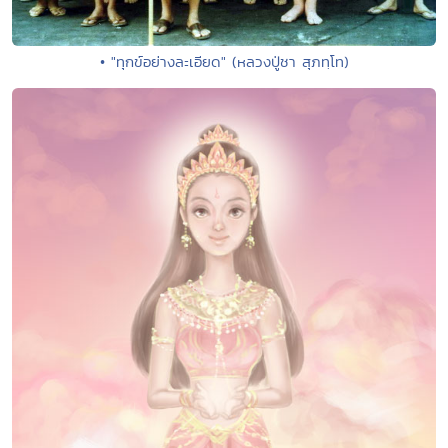
• "ทุกข์อย่างละเอียด" (หลวงปู่ชา สุภทฺโท)