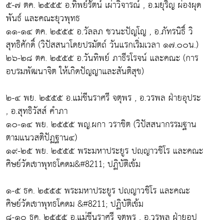
๕-๗ ตค. ๒๕๕๕ อ.ทิพย์รัตน์ เผ่าวิจารณ์ , อ.มยุริญ ผ่องผุด
พันธ์ และคณะยุวพุทธ
๑๑-๑๔ ตค. ๒๕๕๕ อ.วัลลภ ชวนะปัญโญ , อ.ภัทรนิธิ์ วิ
สุทธิศักดิ์ (วิปัสสนาโดยปรมัตถ์ วันแรกเริ่มเวลา ๑๗.๐๐น.)
๒๖-๒๘ ตค. ๒๕๕๕ อ.วันทิพย์ ภาธีรโรจน์ และคณะ (การ
อบรมพัฒนาจิต ให้เกิดปัญญาและสันติสุข)
๒-๔ พย. ๒๕๕๕ อ.แม่ชีนราศรี จตุพร , อ.วรพล ฝ่ายอุประ
, อ.สุทธิวัสส์ คำภา
๑๐-๑๔ พย. ๒๕๕๕ พญ.ผกา วราชิต (วิปัสสนากรรมฐาน
ตามแนวสติปัฏฐาน๔)
๑๙-๒๕ พย. ๒๕๕๕ พระมหาประยูร ปญฺญาวชิโร และคณะ
ศิษย์วัดเขาพุทธโคดม&#8211; ปฏิบัติเข้ม
๑-๕ ธค. ๒๕๕๕ พระมหาประยูร ปญฺญาวชิโร และคณะ
ศิษย์วัดเขาพุทธโคดม &#8211; ปฏิบัติเข้ม
๘-๑๐ ธค. ๒๕๕๕ อ.แม่ชีนราศรี จตุพร , อ.วรพล ฝ่ายอุป