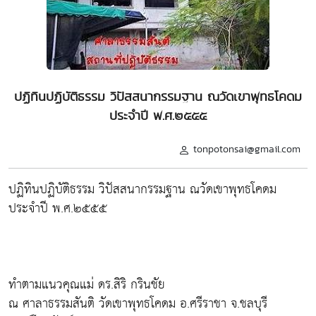
ปฏิทินปฏิบัติธรรม วิปัสสนากรรมฐาน ณวัดเขาพุทธโคดม
ประจำปี พ.ศ.๒๕๕๕
tonpotonsai@gmail.com
ปฏิทินปฏิบัติธรรม วิปัสสนากรรมฐาน ณวัดเขาพุทธโคดม
ประจำปี พ.ศ.๒๕๕๕
ทำตามแนวคุณแม่ ดร.สิริ กรินชัย
ณ ศาลาธรรมสันติ วัดเขาพุทธโคดม อ.ศรีราชา จ.ชลบุรี