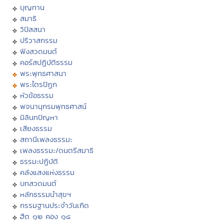
บุญทาน
สมาธิ
วิปัสสนา
ปริวาสกรรม
ฟังสวดมนต์
คอร์สปฏิบัติธรรม
พระพุทธศาสนา
พระไตรปิฏก
หัวข้อธรรม
พจนานุกรมพุทธศาสน์
มิลินทปัญหา
เสียงธรรม
สถานีเพลงธรรมะ
เพลงธรรมะ/ดนตรีสมาธิ
ธรรมะปฏิบัติ
คลังแสงแห่งธรรม
บทสวดมนต์
หลักธรรมนำสุขฯ
กรรมฐานประจำวันเกิด
ฮีต ๑๒ คอง ๑๔