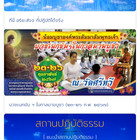
ที่นี่ อริยะสัจจ ที่่ปฏิบัติได้จริง
บวชเนกขัม ฯ ในกาลมาฆบูชา (๒๓-๒๖ ก.พ. ๒๕๖๗)