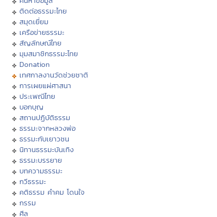
ค้นหาข้อมูล
ติดต่อธรรมะไทย
สมุดเยี่ยม
เครือข่ายธรรมะ
สัญลักษณ์ไทย
มุมสมาชิกธรรมะไทย
Donation
เทศกาลงานวัดช่วยชาติ
การเผยแผ่ศาสนา
ประเพณีไทย
บอกบุญ
สถานปฏิบัติธรรม
ธรรมะจากหลวงพ่อ
ธรรมะกับเยาวชน
นิทานธรรมะบันเทิง
ธรรมะบรรยาย
บทความธรรมะ
กวีธรรมะ
คติธรรม คำคม โดนใจ
กรรม
ศีล