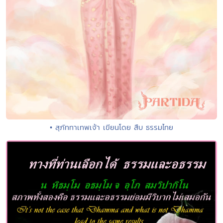
• สุภัททาเทพเจ้า เขียนโดย สืบ ธรรมไทย