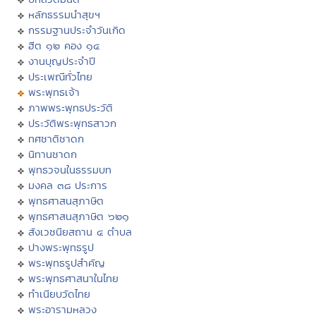
หลักธรรมนำสุขฯ
กรรมฐานประจำวันเกิด
ฮีต ๑๒ คอง ๑๔
งานบุญประจำปี
ประเพณีทั่วไทย
พระพุทธเจ้า
ภาพพระพุทธประวัติ
ประวัติพระพุทธสาวก
ทศชาติชาดก
นิทานชาดก
พุทธวจนในธรรมบท
มงคล ๓๘ ประการ
พุทธศาสนสุภาษิต
พุทธศาสนสุภาษิต ๖๒๑
สังเวชนียสถาน ๔ ตำบล
ปางพระพุทธรูป
พระพุทธรูปสำคัญ
พระพุทธศาสนาในไทย
ทำเนียบวัดไทย
พระอารามหลวง