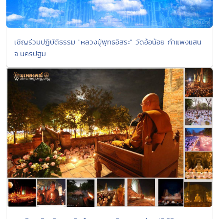
เชิญร่วมปฏิบัติธรรม "หลวงปู่พุทธอิสระ" วัดอ้อน้อย กำแพงแสน
จ.นครปฐม