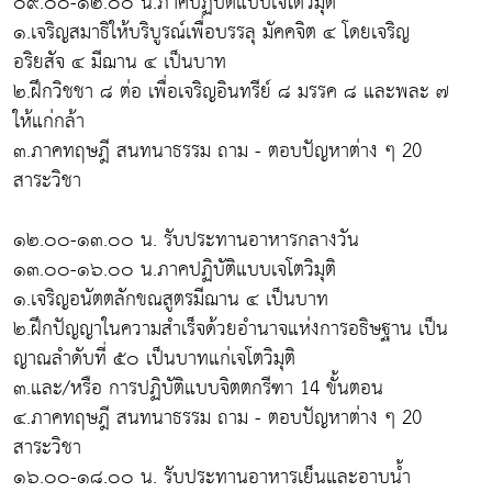
๐๙.๐๐-๑๒.๐๐ น.ภาคปฏิบัติแบบเจโตวิมุติ
๑.เจริญสมาธิให้บริบูรณ์เพื่อบรรลุ มัคคจิต ๔ โดยเจริญ
อริยสัจ ๔ มีฌาน ๔ เป็นบาท
๒.ฝึกวิชชา ๘ ต่อ เพื่อเจริญอินทรีย์ ๘ มรรค ๘ และพละ ๗
ให้แก่กล้า
๓.ภาคทฤษฎี สนทนาธรรม ถาม - ตอบปัญหาต่าง ๆ 20
สาระวิชา
๑๒.๐๐-๑๓.๐๐ น. รับประทานอาหารกลางวัน
๑๓.๐๐-๑๖.๐๐ น.ภาคปฏิบัติแบบเจโตวิมุติ
๑.เจริญอนัตตลักขณสูตรมีฌาน ๔ เป็นบาท
๒.ฝึกปัญญาในความสำเร็จด้วยอำนาจแห่งการอธิษฐาน เป็น
ญาณลำดับที่ ๕๐ เป็นบาทแก่เจโตวิมุติ
๓.และ/หรือ การปฏิบัติแบบจิตตกรีฑา 14 ขั้นตอน
๔.ภาคทฤษฎี สนทนาธรรม ถาม - ตอบปัญหาต่าง ๆ 20
สาระวิชา
๑๖.๐๐-๑๘.๐๐ น. รับประทานอาหารเย็นและอาบน้ำ