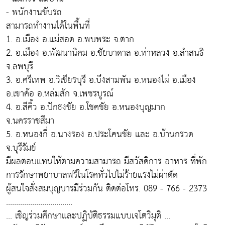
- พนักงานขับรถ
สามารถทำงานได้ในพื้นที่
1. อ.เมือง อ.แม่สอด อ.พบพระ จ.ตาก
2. อ.เมือง อ.พัฒนานิคม อ.ชัยบาดาล อ.ท่าหลวง อ.ลำสนธิ
จ.ลพบุรี
3. อ.ศรีเทพ อ.วิเชียรบุรี อ.บึงสามพัน อ.หนองไผ่ อ.เมือง
อ.เขาค้อ อ.หล่มสัก จ.เพชรบูรณ์
4. อ.สีคิ้ว อ.ปักธงชัย อ.โชคชัย อ.หนองบุญมาก
จ.นครราชสีมา
5. อ.หนองกี่ อ.นางรอง อ.ประโคนชัย และ อ.บ้านกรวด
จ.บุรีรัมย์
มีผลตอบแทนให้ตามความสามารถ มีสวัสดิการ อาหาร ที่พัก
การรักษาพยาบาลฟรีในโรคทั่วไปไม่ร้ายแรงไม่ผ่าตัด
ผู้สนใจสั่งสมบุญบารมีร่วมกัน ติดต่อโทร. 089 - 766 - 2373
.................................
... เชิญร่วมศึกษาและปฏิบัติธรรมแบบเจโตวิมุติ ...