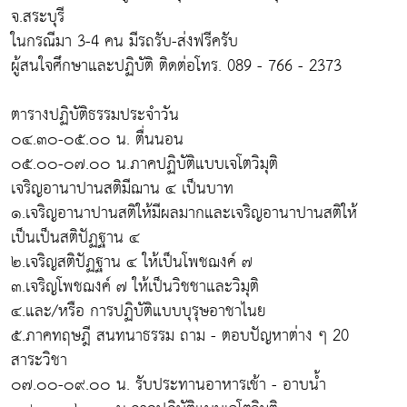
จ.สระบุรี
ในกรณีมา 3-4 คน มีรถรับ-ส่งฟรีครับ
ผู้สนใจศึกษาและปฏิบัติ ติดต่อโทร. 089 - 766 - 2373
ตารางปฏิบัติธรรมประจำวัน
๐๔.๓๐-๐๕.๐๐ น. ตื่นนอน
๐๕.๐๐-๐๗.๐๐ น.ภาคปฏิบัติแบบเจโตวิมุติ
เจริญอานาปานสติมีฌาน ๔ เป็นบาท
๑.เจริญอานาปานสติให้มีผลมากและเจริญอานาปานสติให้
เป็นเป็นสติปัฏฐาน ๔
๒.เจริญสติปัฏฐาน ๔ ให้เป็นโพชฌงค์ ๗
๓.เจริญโพชฌงค์ ๗ ให้เป็นวิชชาและวิมุติ
๔.และ/หรือ การปฏิบัติแบบบุรุษอาชาไนย
๕.ภาคทฤษฎี สนทนาธรรม ถาม - ตอบปัญหาต่าง ๆ 20
สาระวิชา
๐๗.๐๐-๐๙.๐๐ น. รับประทานอาหารเช้า - อาบน้ำ