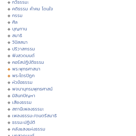
กวีธรรมะ
คติธรรม คำคม โดนใจ
กรรม
ศีล
บุญทาน
สมาธิ
วิปัสสนา
ปริวาสกรรม
ฟังสวดมนต์
คอร์สปฏิบัติธรรม
พระพุทธศาสนา
พระไตรปิฏก
หัวข้อธรรม
พจนานุกรมพุทธศาสน์
มิลินทปัญหา
เสียงธรรม
สถานีเพลงธรรมะ
เพลงธรรมะ/ดนตรีสมาธิ
ธรรมะปฏิบัติ
คลังแสงแห่งธรรม
บทสวดมนต์