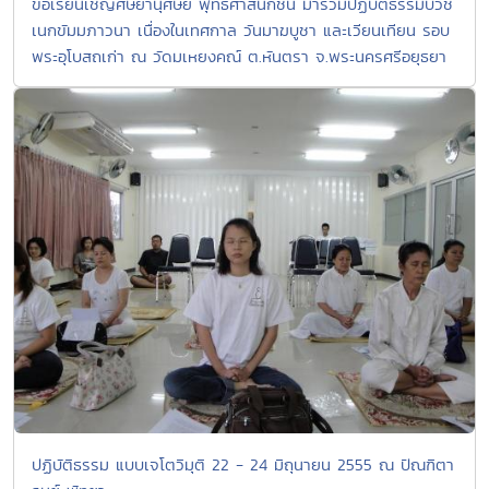
ขอเรียนเชิญศิษยานุศิษย์ พุทธศาสนิกชน มาร่วมปฏิบัติธรรมบวช
เนกขัมมภาวนา เนื่องในเทศกาล วันมาฆบูชา และเวียนเทียน รอบ
พระอุโบสถเก่า ณ วัดมเหยงคณ์ ต.หันตรา จ.พระนครศรีอยุธยา
ปฏิบัติธรรม แบบเจโตวิมุติ 22 - 24 มิถุนายน 2555 ณ ปัณฑิตา