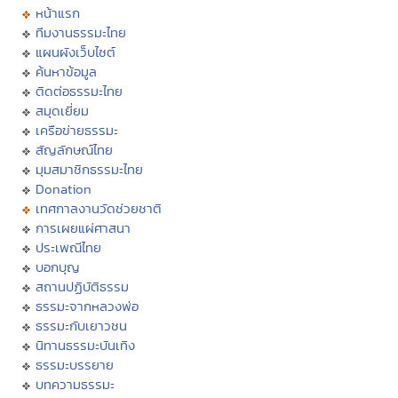
หน้าแรก
ทีมงานธรรมะไทย
แผนผังเว็บไซต์
ค้นหาข้อมูล
ติดต่อธรรมะไทย
สมุดเยี่ยม
เครือข่ายธรรมะ
สัญลักษณ์ไทย
มุมสมาชิกธรรมะไทย
Donation
เทศกาลงานวัดช่วยชาติ
การเผยแผ่ศาสนา
ประเพณีไทย
บอกบุญ
สถานปฏิบัติธรรม
ธรรมะจากหลวงพ่อ
ธรรมะกับเยาวชน
นิทานธรรมะบันเทิง
ธรรมะบรรยาย
บทความธรรมะ