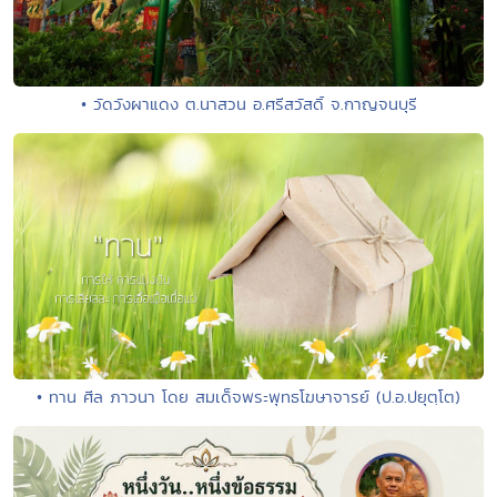
• วัดวังผาแดง ต.นาสวน อ.ศรีสวัสดิ์ จ.กาญจนบุรี
• ทาน ศีล ภาวนา โดย สมเด็จพระพุทธโฆษาจารย์ (ป.อ.ปยุตฺโต)