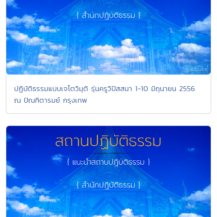
ปฏิบัติธรรมแบบเจโตวิมุติ รุ่นครูวิปัสสนา 1-10 มิถุนายน 2556
ณ ปัณฑิตารมย์ กรุงเทพ