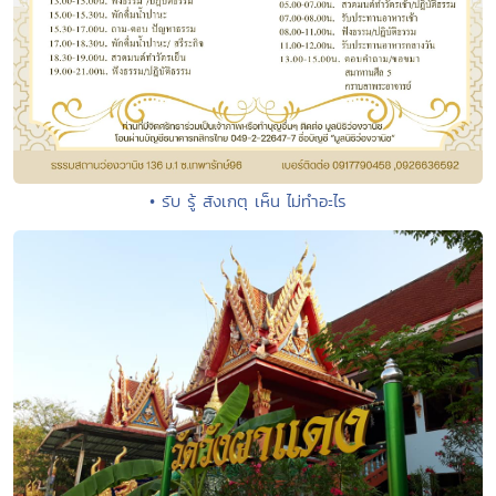
• รับ รู้ สังเกตุ เห็น ไม่ทำอะไร