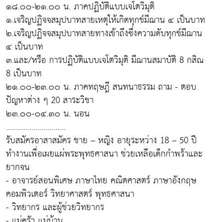
๑๘.๐๐-๒๑.๐๐ น. ภาคปฏิบัติแบบเจโตวิมุติ
๑.เจริญปฏิจจสมุปบาทสายเหตุให้เกิดทุกข์มีฌาน ๔ เป็นบาท
๒.เจริญปฏิจจสมุปบาทสายทางเข้าถึงซึ่งความดับทุกข์มีฌาน
๔ เป็นบาท
๓.และ/หรือ การปฏิบัติแบบเจโตวิมุติ มีฌานสมาบัติ 8 กสิณ
8 เป็นบาท
๒๑.๐๐-๒๓.๐๐ น. ภาคทฤษฎี สนทนาธรรม ถาม - ตอบ
ปัญหาต่าง ๆ 20 สาระวิชา
๒๓.๐๐-๐๔.๓๐ น. นอน
..............................
รับสมัครอาสาสมัคร ชาย – หญิง อายุระหว่าง 18 – 50 ปี
ทำงานเพื่อเผยแผ่พระพุทธศาสนา ช่วยเหลือเด็กกำพร้าและ
ยากจน
- อาจารย์สอนพิเศษ ภาษาไทย คณิตศาสตร์ ภาษาอังกฤษ
คอมพิวเตอร์ วิทยาศาสตร์ พุทธศาสนา
- วิทยากร และผู้ช่วยวิทยากร
- แม่ครัว แม่บ้าน