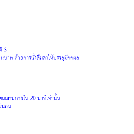
ิ 3
ป็นบาท ด้วยการนั่งลืมตาให้บรรลุมัคคผล
ตุตถฌานภายใน 20 นาทีเท่านั้น
น่นอน.