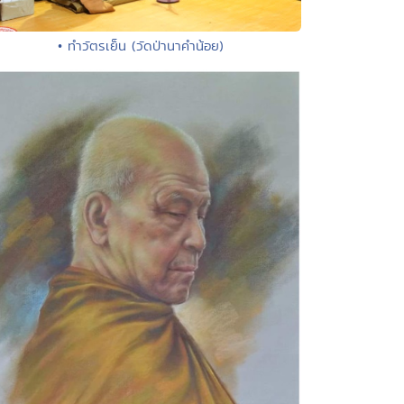
• ทำวัตรเย็น (วัดป่านาคำน้อย)