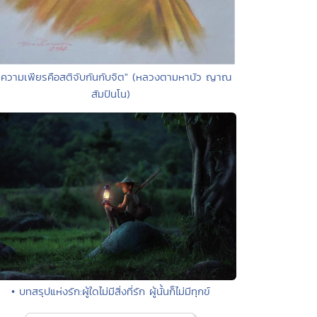
"ความเพียรคือสติจับกันกับจิต" (หลวงตามหาบัว ญาณ
สัมปันโน)
• บทสรุปแห่งรัก:ผู้ใดไม่มีสิ่งที่รัก ผู้นั้นก็ไม่มีทุกข์