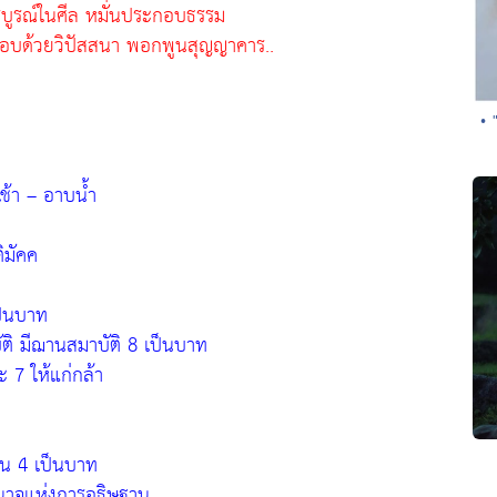
ิบูรณ์ในศีล หมั่นประกอบธรรม
ะกอบด้วยวิปัสสนา พอกพูนสุญญาคาร..
• 
ช้า – อาบน้ำ
ิมัคค
ป็นบาท
ัติ มีฌานสมาบัติ 8 เป็นบาท
ะ 7 ให้แก่กล้า
าน 4 เป็นบาท
ำนาจแห่งการอธิษฐาน